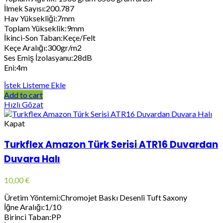
İlmek Sayısı:200.787
Hav Yüksekliği:7mm
Toplam Yükseklik:9mm
İkinci-Son Taban:Keçe/Felt
Keçe Aralığı:300gr/m2
Ses Emiş İzolasyanu:28dB
Eni:4m
İstek Listeme Ekle
Add to cart
Hızlı Gözat
Kapat
Turkflex Amazon Türk Serisi ATR16 Duvardan
Duvara Halı
10,00
€
Üretim Yöntemi:Chromojet Baskı Desenli Tuft Saxony
İğne Aralığı:1/10
Birinci Taban:PP