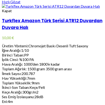
Hızlı Gözat
Kapat
Turkflex Amazon Türk Serisi ATR12 Duvardan
Duvara Halı
10,00
€
Üretim Yöntemi:Chromojet Baskı Desenli Tuft Saxony
İğne Aralığı:1/10
Birinci Taban:PP
İplik Cinsi: %100 PA
Hava Aralığı: 1000’den 1800’e kadar
Toplam Ağırlık: 1500 gram 3500 gram arası
İlmek Sayısı:200.787
Hav Yüksekliği:7mm
Toplam Yükseklik:9mm
İkinci-Son Taban:Keçe/Felt
Keçe Aralığı:300gr/m2
Ses Emiş İzolasyanu:28dB
Eni:4m