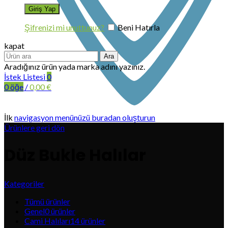
Şifrenizi mi unuttunuz?
Beni Hatırla
kapat
Ara
Aradığınız ürün yada marka adını yazınız.
İstek Listesi
0
0
öğe
/
0,00
€
İlk
navigasyon menünüzü buradan oluşturun
Ürünlere geri dön
Düz Bukle Halılar
Kategoriler
Tümü
ürünler
Genel
0
ürünler
Cami Halıları
14
ürünler