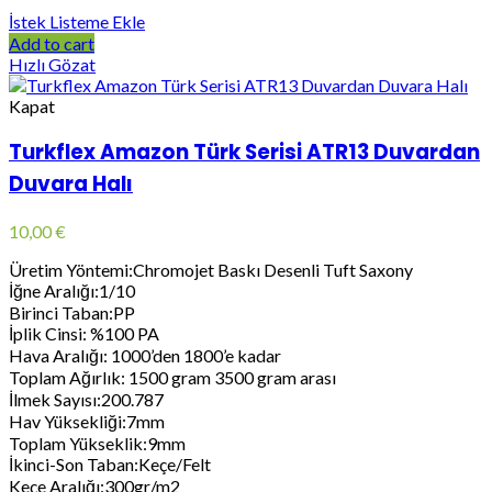
İstek Listeme Ekle
Add to cart
Hızlı Gözat
Kapat
Turkflex Amazon Türk Serisi ATR13 Duvardan
Duvara Halı
10,00
€
Üretim Yöntemi:Chromojet Baskı Desenli Tuft Saxony
İğne Aralığı:1/10
Birinci Taban:PP
İplik Cinsi: %100 PA
Hava Aralığı: 1000’den 1800’e kadar
Toplam Ağırlık: 1500 gram 3500 gram arası
İlmek Sayısı:200.787
Hav Yüksekliği:7mm
Toplam Yükseklik:9mm
İkinci-Son Taban:Keçe/Felt
Keçe Aralığı:300gr/m2