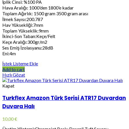
İplik Cinsi: %100 PA
Hava Aralığı: 1000’den 1800’e kadar
Toplam Ağırlık: 1500 gram 3500 gram arası
İlmek Sayısı:200.787
Hav Yüksekliği:7mm
Toplam Yükseklik:9mm
İkinci-Son Taban:Keçe/Felt
Keçe Aralığı:300gr/m2
Ses Emiş İzolasyanu:28dB
Eni:4m
İstek Listeme Ekle
Add to cart
Hızlı Gözat
Kapat
Turkflex Amazon Türk Serisi ATR17 Duvardan
Duvara Halı
10,00
€
Üretim Yöntemi:Chromojet Baskı Desenli Tuft Saxony