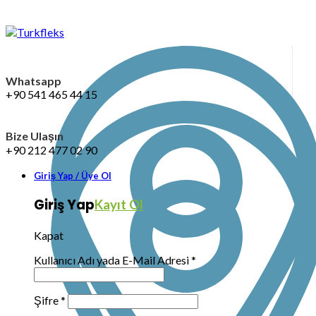
Whatsapp
+90 541 465 44 15
Bize Ulaşın
+90 212 477 02 90
Giriş Yap / Üye Ol
Giriş Yap
Kayıt Ol
Kapat
Kullanıcı Adı yada E-Mail Adresi
*
Şifre
*