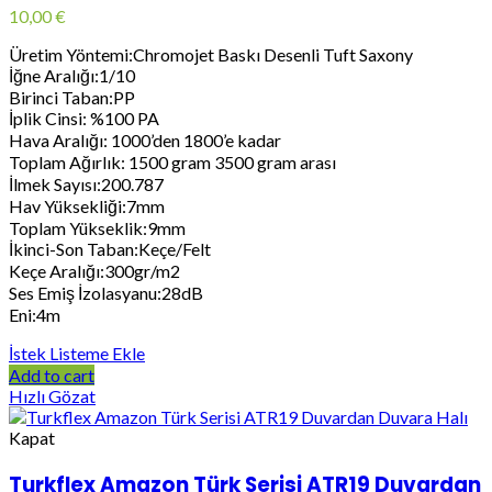
10,00
€
Üretim Yöntemi:Chromojet Baskı Desenli Tuft Saxony
İğne Aralığı:1/10
Birinci Taban:PP
İplik Cinsi: %100 PA
Hava Aralığı: 1000’den 1800’e kadar
Toplam Ağırlık: 1500 gram 3500 gram arası
İlmek Sayısı:200.787
Hav Yüksekliği:7mm
Toplam Yükseklik:9mm
İkinci-Son Taban:Keçe/Felt
Keçe Aralığı:300gr/m2
Ses Emiş İzolasyanu:28dB
Eni:4m
İstek Listeme Ekle
Add to cart
Hızlı Gözat
Kapat
Turkflex Amazon Türk Serisi ATR19 Duvardan