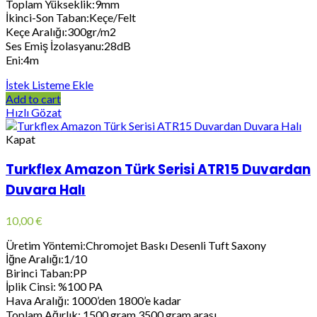
Toplam Yükseklik:9mm
İkinci-Son Taban:Keçe/Felt
Keçe Aralığı:300gr/m2
Ses Emiş İzolasyanu:28dB
Eni:4m
İstek Listeme Ekle
Add to cart
Hızlı Gözat
Kapat
Turkflex Amazon Türk Serisi ATR15 Duvardan
Duvara Halı
10,00
€
Üretim Yöntemi:Chromojet Baskı Desenli Tuft Saxony
İğne Aralığı:1/10
Birinci Taban:PP
İplik Cinsi: %100 PA
Hava Aralığı: 1000’den 1800’e kadar
Toplam Ağırlık: 1500 gram 3500 gram arası