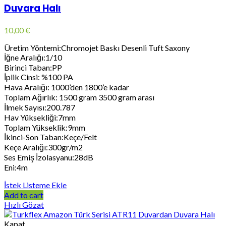
Duvara Halı
10,00
€
Üretim Yöntemi:Chromojet Baskı Desenli Tuft Saxony
İğne Aralığı:1/10
Birinci Taban:PP
İplik Cinsi: %100 PA
Hava Aralığı: 1000’den 1800’e kadar
Toplam Ağırlık: 1500 gram 3500 gram arası
İlmek Sayısı:200.787
Hav Yüksekliği:7mm
Toplam Yükseklik:9mm
İkinci-Son Taban:Keçe/Felt
Keçe Aralığı:300gr/m2
Ses Emiş İzolasyanu:28dB
Eni:4m
İstek Listeme Ekle
Add to cart
Hızlı Gözat
Kapat