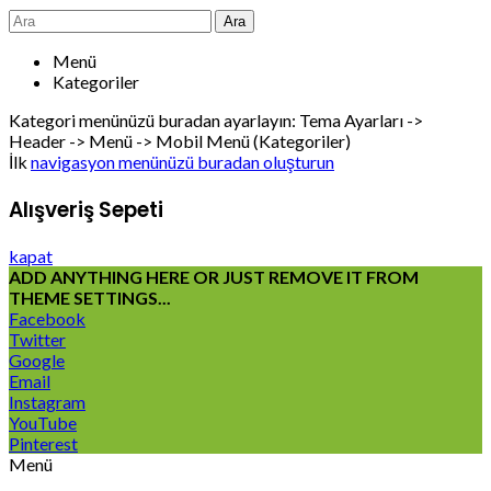
Ara
Menü
Kategoriler
Kategori menünüzü buradan ayarlayın: Tema Ayarları ->
Header -> Menü -> Mobil Menü (Kategoriler)
İlk
navigasyon menünüzü buradan oluşturun
Alışveriş Sepeti
kapat
ADD ANYTHING HERE OR JUST REMOVE IT FROM
THEME SETTINGS...
Facebook
Twitter
Google
Email
Instagram
YouTube
Pinterest
Menü