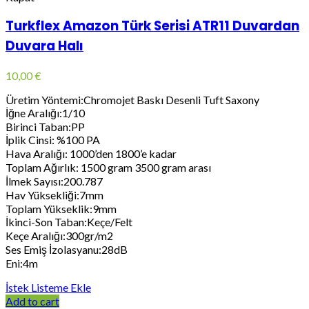
Turkflex Amazon Türk Serisi ATR11 Duvardan
Duvara Halı
10,00
€
Üretim Yöntemi:Chromojet Baskı Desenli Tuft Saxony
İğne Aralığı:1/10
Birinci Taban:PP
İplik Cinsi: %100 PA
Hava Aralığı: 1000’den 1800’e kadar
Toplam Ağırlık: 1500 gram 3500 gram arası
İlmek Sayısı:200.787
Hav Yüksekliği:7mm
Toplam Yükseklik:9mm
İkinci-Son Taban:Keçe/Felt
Keçe Aralığı:300gr/m2
Ses Emiş İzolasyanu:28dB
Eni:4m
İstek Listeme Ekle
Add to cart