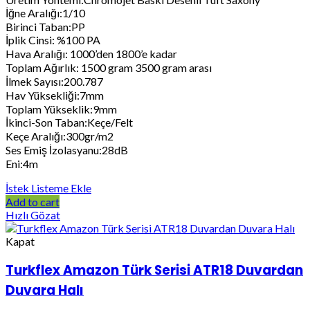
İğne Aralığı:1/10
Birinci Taban:PP
İplik Cinsi: %100 PA
Hava Aralığı: 1000’den 1800’e kadar
Toplam Ağırlık: 1500 gram 3500 gram arası
İlmek Sayısı:200.787
Hav Yüksekliği:7mm
Toplam Yükseklik:9mm
İkinci-Son Taban:Keçe/Felt
Keçe Aralığı:300gr/m2
Ses Emiş İzolasyanu:28dB
Eni:4m
İstek Listeme Ekle
Add to cart
Hızlı Gözat
Kapat
Turkflex Amazon Türk Serisi ATR18 Duvardan
Duvara Halı