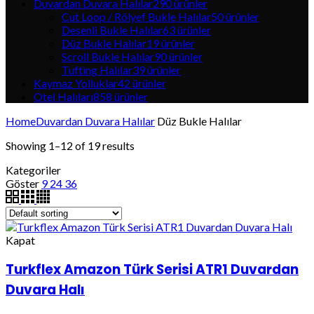
Duvardan Duvara Halılar
290
ürünler
Cut Loop / Rölyef Bukle Halılar
50
ürünler
Desenli Bukle Halılar
63
ürünler
Düz Bukle Halılar
19
ürünler
Scroll Bukle Halılar
90
ürünler
Tufting Halılar
39
ürünler
Kaymaz Yolluklar
42
ürünler
Otel Halıları
858
ürünler
Home
Duvardan Duvara Halılar
Düz Bukle Halılar
Showing 1–12 of 19 results
Kategoriler
Göster
9
24
36
Kapat
Turkflex Amazon Türk Serisi ATR1 Duvardan
Duvara Halı