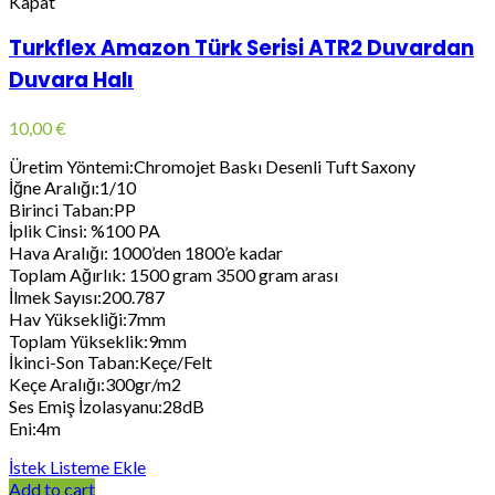
Kapat
Turkflex Amazon Türk Serisi ATR2 Duvardan
Duvara Halı
10,00
€
Üretim Yöntemi:Chromojet Baskı Desenli Tuft Saxony
İğne Aralığı:1/10
Birinci Taban:PP
İplik Cinsi: %100 PA
Hava Aralığı: 1000’den 1800’e kadar
Toplam Ağırlık: 1500 gram 3500 gram arası
İlmek Sayısı:200.787
Hav Yüksekliği:7mm
Toplam Yükseklik:9mm
İkinci-Son Taban:Keçe/Felt
Keçe Aralığı:300gr/m2
Ses Emiş İzolasyanu:28dB
Eni:4m
İstek Listeme Ekle
Add to cart