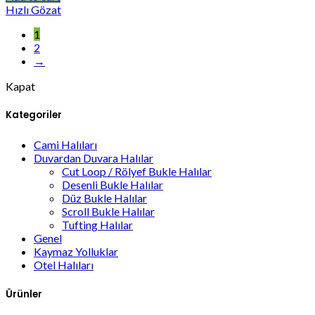
Hızlı Gözat
1
2
→
Kapat
Kategoriler
Cami Halıları
Duvardan Duvara Halılar
Cut Loop / Rölyef Bukle Halılar
Desenli Bukle Halılar
Düz Bukle Halılar
Scroll Bukle Halılar
Tufting Halılar
Genel
Kaymaz Yolluklar
Otel Halıları
Ürünler