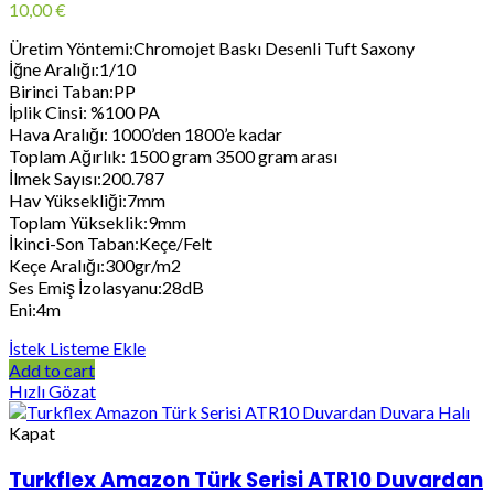
10,00
€
Üretim Yöntemi:Chromojet Baskı Desenli Tuft Saxony
İğne Aralığı:1/10
Birinci Taban:PP
İplik Cinsi: %100 PA
Hava Aralığı: 1000’den 1800’e kadar
Toplam Ağırlık: 1500 gram 3500 gram arası
İlmek Sayısı:200.787
Hav Yüksekliği:7mm
Toplam Yükseklik:9mm
İkinci-Son Taban:Keçe/Felt
Keçe Aralığı:300gr/m2
Ses Emiş İzolasyanu:28dB
Eni:4m
İstek Listeme Ekle
Add to cart
Hızlı Gözat
Kapat
Turkflex Amazon Türk Serisi ATR10 Duvardan