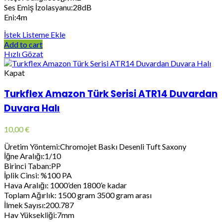
Ses Emiş İzolasyanu:28dB
Eni:4m
İstek Listeme Ekle
Add to cart
Hızlı Gözat
Kapat
Turkflex Amazon Türk Serisi ATR14 Duvardan
Duvara Halı
10,00
€
Üretim Yöntemi:Chromojet Baskı Desenli Tuft Saxony
İğne Aralığı:1/10
Birinci Taban:PP
İplik Cinsi: %100 PA
Hava Aralığı: 1000’den 1800’e kadar
Toplam Ağırlık: 1500 gram 3500 gram arası
İlmek Sayısı:200.787
Hav Yüksekliği:7mm