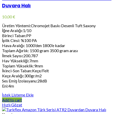
Duvara Halı
10,00
€
Üretim Yöntemi:Chromojet Baskı Desenli Tuft Saxony
İğne Aralığı:1/10
Birinci Taban:PP
İplik Cinsi: %100 PA
Hava Aralığı: 1000’den 1800’e kadar
Toplam Ağırlık: 1500 gram 3500 gram arası
İlmek Sayısı:200.787
Hav Yüksekliği:7mm
Toplam Yükseklik:9mm
İkinci-Son Taban:Keçe/Felt
Keçe Aralığı:300gr/m2
Ses Emiş İzolasyanu:28dB
Eni:4m
İstek Listeme Ekle
Add to cart
Hızlı Gözat