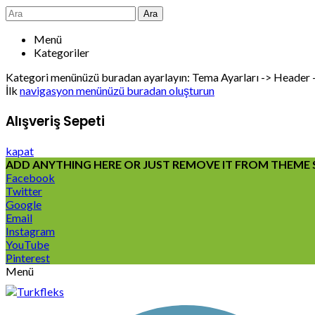
Ara
Menü
Kategoriler
Kategori menünüzü buradan ayarlayın: Tema Ayarları -> Header
İlk
navigasyon menünüzü buradan oluşturun
Alışveriş Sepeti
kapat
ADD ANYTHING HERE OR JUST REMOVE IT FROM THEME S
Facebook
Twitter
Google
Email
Instagram
YouTube
Pinterest
Menü