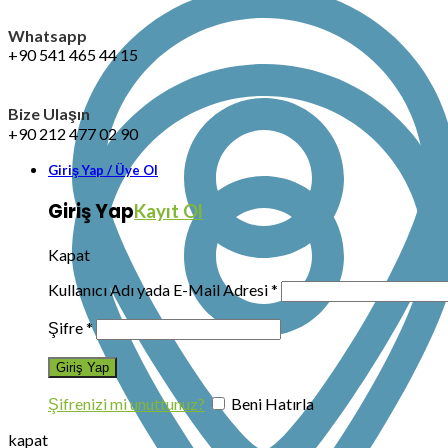
Whatsapp
+90 541 465 44 15
Bize Ulaşın
+90 212 477 02 90
Giriş Yap / Üye Ol
Giriş Yap
Kayıt Ol
Kapat
Kullanıcı Adı yada E-Mail Adresi
*
Şifre
*
Şifrenizi mi unuttunuz?
Beni Hatırla
kapat