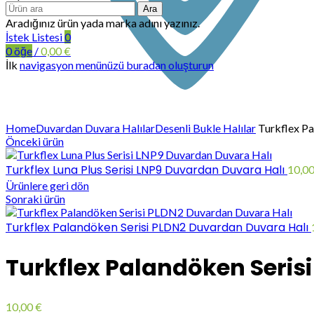
Ara
Aradığınız ürün yada marka adını yazınız.
İstek Listesi
0
0
öğe
/
0,00
€
İlk
navigasyon menünüzü buradan oluşturun
Büyütmek için tıklayın
Home
Duvardan Duvara Halılar
Desenli Bukle Halılar
Turkflex Pa
Önceki ürün
Turkflex Luna Plus Serisi LNP9 Duvardan Duvara Halı
10,0
Ürünlere geri dön
Sonraki ürün
Turkflex Palandöken Serisi PLDN2 Duvardan Duvara Halı
Turkflex Palandöken Seris
10,00
€