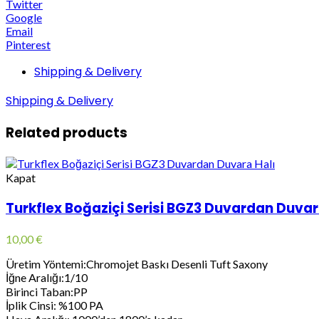
Twitter
Google
Email
Pinterest
Shipping & Delivery
Shipping & Delivery
Related products
Kapat
Turkflex Boğaziçi Serisi BGZ3 Duvardan Duvar
10,00
€
Üretim Yöntemi:Chromojet Baskı Desenli Tuft Saxony
İğne Aralığı:1/10
Birinci Taban:PP
İplik Cinsi: %100 PA