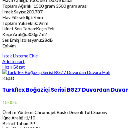
Hava Aralığı: 1000’den 1800’e kadar
Toplam Ağırlık: 1500 gram 3500 gram arası
İlmek Sayısı:200.787
Hav Yüksekliği:7mm
Toplam Yükseklik:9mm
İkinci-Son Taban:Keçe/Felt
Keçe Aralığı:300gr/m2
Ses Emiş İzolasyanu:28dB
Eni:4m
İstek Listeme Ekle
Add to cart
Hızlı Gözat
Kapat
Turkflex Boğaziçi Serisi BGZ7 Duvardan Duvar
10,00
€
Üretim Yöntemi:Chromojet Baskı Desenli Tuft Saxony
İğne Aralığı:1/10
Birinci Taban:PP