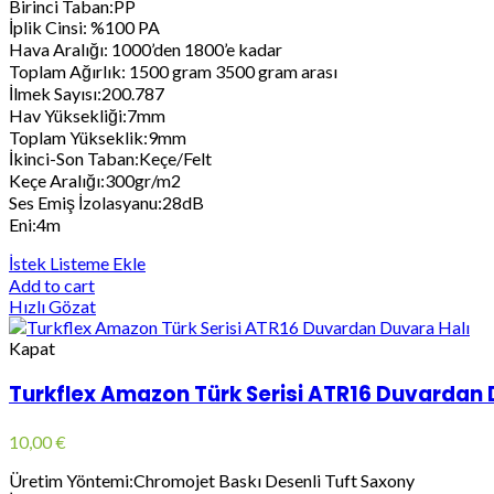
Birinci Taban:PP
İplik Cinsi: %100 PA
Hava Aralığı: 1000’den 1800’e kadar
Toplam Ağırlık: 1500 gram 3500 gram arası
İlmek Sayısı:200.787
Hav Yüksekliği:7mm
Toplam Yükseklik:9mm
İkinci-Son Taban:Keçe/Felt
Keçe Aralığı:300gr/m2
Ses Emiş İzolasyanu:28dB
Eni:4m
İstek Listeme Ekle
Add to cart
Hızlı Gözat
Kapat
Turkflex Amazon Türk Serisi ATR16 Duvardan 
10,00
€
Üretim Yöntemi:Chromojet Baskı Desenli Tuft Saxony