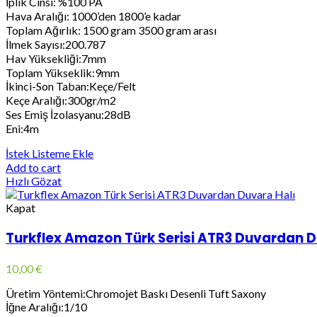
İplik Cinsi: %100 PA
Hava Aralığı: 1000’den 1800’e kadar
Toplam Ağırlık: 1500 gram 3500 gram arası
İlmek Sayısı:200.787
Hav Yüksekliği:7mm
Toplam Yükseklik:9mm
İkinci-Son Taban:Keçe/Felt
Keçe Aralığı:300gr/m2
Ses Emiş İzolasyanu:28dB
Eni:4m
İstek Listeme Ekle
Add to cart
Hızlı Gözat
Kapat
Turkflex Amazon Türk Serisi ATR3 Duvardan D
10,00
€
Üretim Yöntemi:Chromojet Baskı Desenli Tuft Saxony
İğne Aralığı:1/10