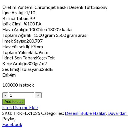
Üretim Yöntemi:Chromojet Baskı Desenli Tuft Saxony
İğne Aralığı:1/10
Birinci Taban:PP
İplik Cinsi: %100 PA
Hava Aralığı: 1000’den 1800’e kadar
Toplam Ağırlık: 1500 gram 3500 gram arası
İlmek Sayısı:200.787
Hav Yüksekliği:7mm
Toplam Yükseklik:9mm
İkinci-Son Taban:Keçe/Felt
Keçe Aralığı:300gr/m2
Ses Emiş İzolasyanu:28dB
Eni:4m
100000 in stock
Add to cart
İstek Listeme Ekle
SKU:
TRKFLX1025
Categories:
Desenli Bukle Halılar
,
Duvardan 
Paylaş
Facebook