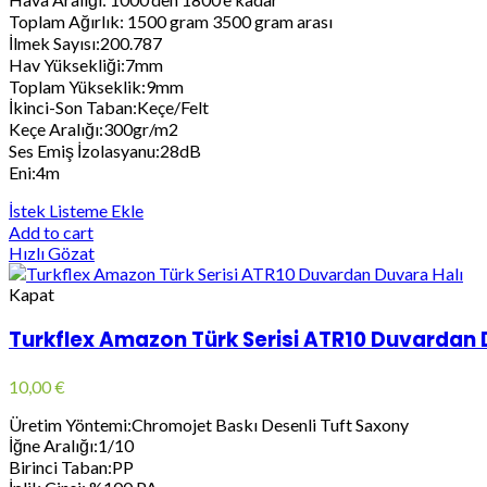
Toplam Ağırlık: 1500 gram 3500 gram arası
İlmek Sayısı:200.787
Hav Yüksekliği:7mm
Toplam Yükseklik:9mm
İkinci-Son Taban:Keçe/Felt
Keçe Aralığı:300gr/m2
Ses Emiş İzolasyanu:28dB
Eni:4m
İstek Listeme Ekle
Add to cart
Hızlı Gözat
Kapat
Turkflex Amazon Türk Serisi ATR10 Duvardan 
10,00
€
Üretim Yöntemi:Chromojet Baskı Desenli Tuft Saxony
İğne Aralığı:1/10
Birinci Taban:PP