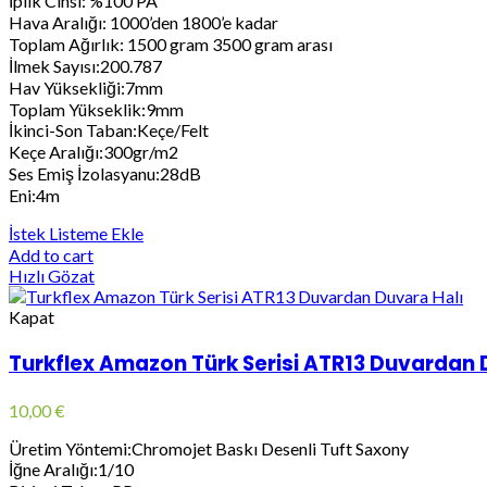
İplik Cinsi: %100 PA
Hava Aralığı: 1000’den 1800’e kadar
Toplam Ağırlık: 1500 gram 3500 gram arası
İlmek Sayısı:200.787
Hav Yüksekliği:7mm
Toplam Yükseklik:9mm
İkinci-Son Taban:Keçe/Felt
Keçe Aralığı:300gr/m2
Ses Emiş İzolasyanu:28dB
Eni:4m
İstek Listeme Ekle
Add to cart
Hızlı Gözat
Kapat
Turkflex Amazon Türk Serisi ATR13 Duvardan 
10,00
€
Üretim Yöntemi:Chromojet Baskı Desenli Tuft Saxony
İğne Aralığı:1/10