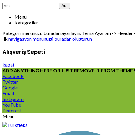
Ara
Menü
Kategoriler
Kategori menünüzü buradan ayarlayın: Tema Ayarları -> Header
İlk
navigasyon menünüzü buradan oluşturun
Alışveriş Sepeti
kapat
ADD ANYTHING HERE OR JUST REMOVE IT FROM THEME S
Facebook
Twitter
Google
Email
Instagram
YouTube
Pinterest
Menü