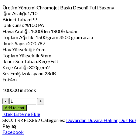
Üretim Yöntemi:Chromojet Baskı Desenli Tuft Saxony
İğne Aralığı:1/10
Birinci Taban:PP
İplik Cinsi: %100 PA
Hava Aralığı: 1000’den 1800’e kadar
Toplam Ağırlık: 1500 gram 3500 gram arası
İlmek Sayısı:200.787
Hav Yüksekliği:7mm
Toplam Yükseklik:9mm
İkinci-Son Taban:Keçe/Felt
Keçe Aralığı:300gr/m2
Ses Emiş İzolasyanu:28dB
Eni:4m
100000 in stock
Add to cart
İstek Listeme Ekle
SKU:
TRKFLX862
Categories:
Duvardan Duvara Halılar
,
Düz Buk
Paylaş
Facebook