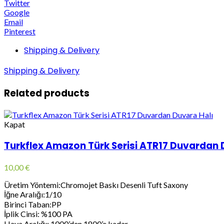
Twitter
Google
Email
Pinterest
Shipping & Delivery
Shipping & Delivery
Related products
Kapat
Turkflex Amazon Türk Serisi ATR17 Duvardan 
10,00
€
Üretim Yöntemi:Chromojet Baskı Desenli Tuft Saxony
İğne Aralığı:1/10
Birinci Taban:PP
İplik Cinsi: %100 PA
Hava Aralığı: 1000’den 1800’e kadar