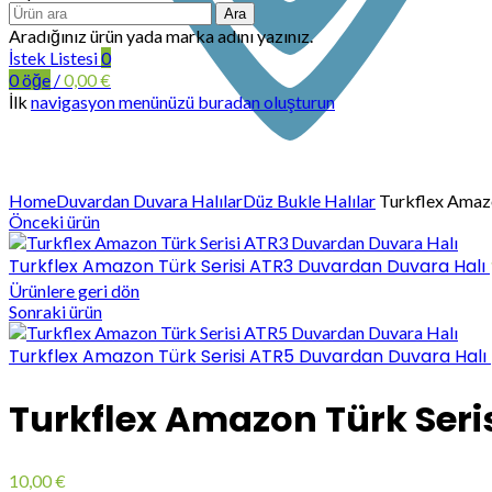
Ara
Aradığınız ürün yada marka adını yazınız.
İstek Listesi
0
0
öğe
/
0,00
€
İlk
navigasyon menünüzü buradan oluşturun
Büyütmek için tıklayın
Home
Duvardan Duvara Halılar
Düz Bukle Halılar
Turkflex Amazo
Önceki ürün
Turkflex Amazon Türk Serisi ATR3 Duvardan Duvara Halı
Ürünlere geri dön
Sonraki ürün
Turkflex Amazon Türk Serisi ATR5 Duvardan Duvara Halı
Turkflex Amazon Türk Seri
10,00
€