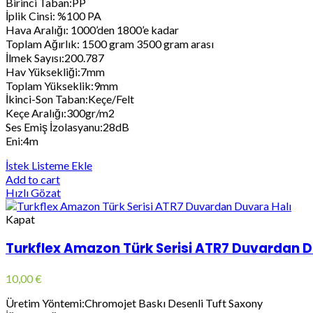
Birinci Taban:PP
İplik Cinsi: %100 PA
Hava Aralığı: 1000’den 1800’e kadar
Toplam Ağırlık: 1500 gram 3500 gram arası
İlmek Sayısı:200.787
Hav Yüksekliği:7mm
Toplam Yükseklik:9mm
İkinci-Son Taban:Keçe/Felt
Keçe Aralığı:300gr/m2
Ses Emiş İzolasyanu:28dB
Eni:4m
İstek Listeme Ekle
Add to cart
Hızlı Gözat
Kapat
Turkflex Amazon Türk Serisi ATR7 Duvardan D
10,00
€
Üretim Yöntemi:Chromojet Baskı Desenli Tuft Saxony