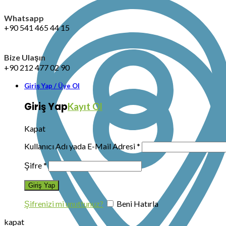
Whatsapp
+90 541 465 44 15
Bize Ulaşın
+90 212 477 02 90
Giriş Yap / Üye Ol
Giriş Yap
Kayıt Ol
Kapat
Kullanıcı Adı yada E-Mail Adresi
*
Şifre
*
Şifrenizi mi unuttunuz?
Beni Hatırla
kapat