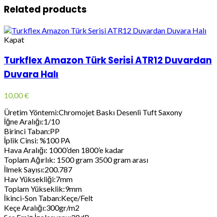
Related products
Kapat
Turkflex Amazon Türk Serisi ATR12 Duvardan
Duvara Halı
10,00
€
Üretim Yöntemi:Chromojet Baskı Desenli Tuft Saxony
İğne Aralığı:1/10
Birinci Taban:PP
İplik Cinsi: %100 PA
Hava Aralığı: 1000’den 1800’e kadar
Toplam Ağırlık: 1500 gram 3500 gram arası
İlmek Sayısı:200.787
Hav Yüksekliği:7mm
Toplam Yükseklik:9mm
İkinci-Son Taban:Keçe/Felt
Keçe Aralığı:300gr/m2