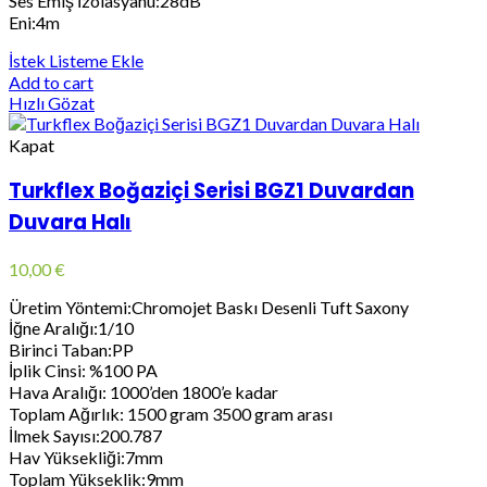
Ses Emiş İzolasyanu:28dB
Eni:4m
İstek Listeme Ekle
Add to cart
Hızlı Gözat
Kapat
Turkflex Boğaziçi Serisi BGZ1 Duvardan
Duvara Halı
10,00
€
Üretim Yöntemi:Chromojet Baskı Desenli Tuft Saxony
İğne Aralığı:1/10
Birinci Taban:PP
İplik Cinsi: %100 PA
Hava Aralığı: 1000’den 1800’e kadar
Toplam Ağırlık: 1500 gram 3500 gram arası
İlmek Sayısı:200.787
Hav Yüksekliği:7mm
Toplam Yükseklik:9mm