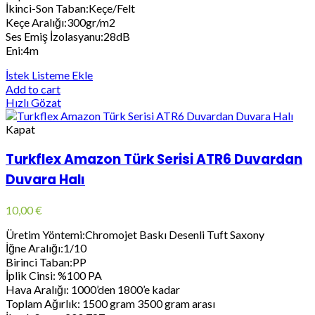
İkinci-Son Taban:Keçe/Felt
Keçe Aralığı:300gr/m2
Ses Emiş İzolasyanu:28dB
Eni:4m
İstek Listeme Ekle
Add to cart
Hızlı Gözat
Kapat
Turkflex Amazon Türk Serisi ATR6 Duvardan
Duvara Halı
10,00
€
Üretim Yöntemi:Chromojet Baskı Desenli Tuft Saxony
İğne Aralığı:1/10
Birinci Taban:PP
İplik Cinsi: %100 PA
Hava Aralığı: 1000’den 1800’e kadar
Toplam Ağırlık: 1500 gram 3500 gram arası