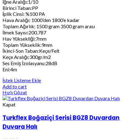
İğne Aralığı:1/10
Birinci Taban:PP
İplik Cinsi: %100 PA
Hava Aralığı: 1000’den 1800’e kadar
Toplam Ağırlık: 1500 gram 3500 gram arası
İlmek Sayısı:200.787
Hav Yüksekliği:7mm
Toplam Yükseklik:9mm
İkinci-Son Taban:Keçe/Felt
Keçe Aralığı:300gr/m2
Ses Emiş İzolasyanu:28dB
Eni:4m
İstek Listeme Ekle
Add to cart
Hızlı Gözat
Kapat
Turkflex Boğaziçi Serisi BGZ8 Duvardan
Duvara Halı