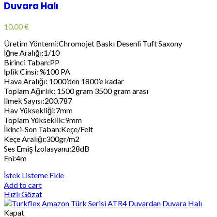
Duvara Halı
10,00
€
Üretim Yöntemi:Chromojet Baskı Desenli Tuft Saxony
İğne Aralığı:1/10
Birinci Taban:PP
İplik Cinsi: %100 PA
Hava Aralığı: 1000’den 1800’e kadar
Toplam Ağırlık: 1500 gram 3500 gram arası
İlmek Sayısı:200.787
Hav Yüksekliği:7mm
Toplam Yükseklik:9mm
İkinci-Son Taban:Keçe/Felt
Keçe Aralığı:300gr/m2
Ses Emiş İzolasyanu:28dB
Eni:4m
İstek Listeme Ekle
Add to cart
Hızlı Gözat
Kapat