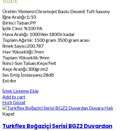
10,00
€
Üretim Yöntemi:Chromojet Baskı Desenli Tuft Saxony
İğne Aralığı:1/10
Birinci Taban:PP
İplik Cinsi: %100 PA
Hava Aralığı: 1000’den 1800’e kadar
Toplam Ağırlık: 1500 gram 3500 gram arası
İlmek Sayısı:200.787
Hav Yüksekliği:7mm
Toplam Yükseklik:9mm
İkinci-Son Taban:Keçe/Felt
Keçe Aralığı:300gr/m2
Ses Emiş İzolasyanu:28dB
Eni:4m
İstek Listeme Ekle
Add to cart
Hızlı Gözat
Kapat
Turkflex Boğaziçi Serisi BGZ2 Duvardan