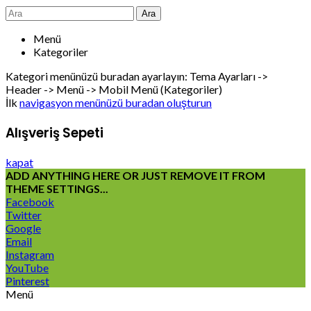
Ara
Menü
Kategoriler
Kategori menünüzü buradan ayarlayın: Tema Ayarları ->
Header -> Menü -> Mobil Menü (Kategoriler)
İlk
navigasyon menünüzü buradan oluşturun
Alışveriş Sepeti
kapat
ADD ANYTHING HERE OR JUST REMOVE IT FROM
THEME SETTINGS...
Facebook
Twitter
Google
Email
Instagram
YouTube
Pinterest
Menü