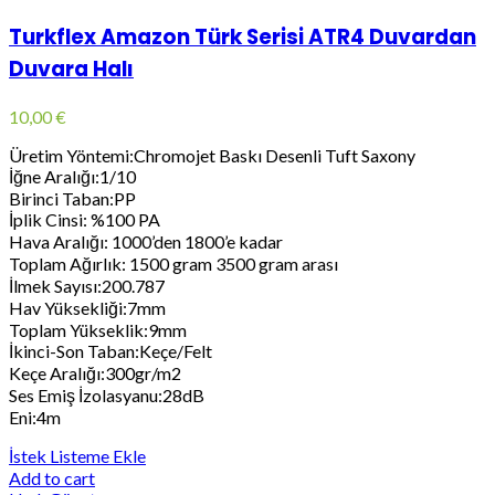
Turkflex Amazon Türk Serisi ATR4 Duvardan
Duvara Halı
10,00
€
Üretim Yöntemi:Chromojet Baskı Desenli Tuft Saxony
İğne Aralığı:1/10
Birinci Taban:PP
İplik Cinsi: %100 PA
Hava Aralığı: 1000’den 1800’e kadar
Toplam Ağırlık: 1500 gram 3500 gram arası
İlmek Sayısı:200.787
Hav Yüksekliği:7mm
Toplam Yükseklik:9mm
İkinci-Son Taban:Keçe/Felt
Keçe Aralığı:300gr/m2
Ses Emiş İzolasyanu:28dB
Eni:4m
İstek Listeme Ekle
Add to cart