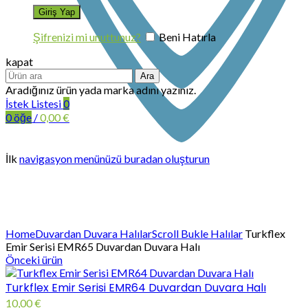
Şifrenizi mi unuttunuz?
Beni Hatırla
kapat
Ara
Aradığınız ürün yada marka adını yazınız.
İstek Listesi
0
0
öğe
/
0,00
€
İlk
navigasyon menünüzü buradan oluşturun
Büyütmek için tıklayın
Home
Duvardan Duvara Halılar
Scroll Bukle Halılar
Turkflex
Emir Serisi EMR65 Duvardan Duvara Halı
Önceki ürün
Turkflex Emir Serisi EMR64 Duvardan Duvara Halı
10,00
€