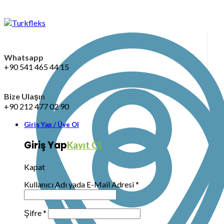
Whatsapp
+90 541 465 44 15
Bize Ulaşın
+90 212 477 02 90
Giriş Yap / Üye Ol
Giriş Yap
Kayıt Ol
Kapat
Kullanıcı Adı yada E-Mail Adresi
*
Şifre
*