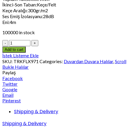
İkinci-Son Taban:Keçe/Felt
Keçe Aralığı:300gr/m2
Ses Emiş İzolasyanu:28dB
Eni:4m
100000 in stock
Add to cart
İstek Listeme Ekle
SKU:
TRKFLX971
Categories:
Duvardan Duvara Halılar
,
Scroll
Bukle Halılar
Paylaş
Facebook
Twitter
Google
Email
Pinterest
Shipping & Delivery
Shipping & Delivery