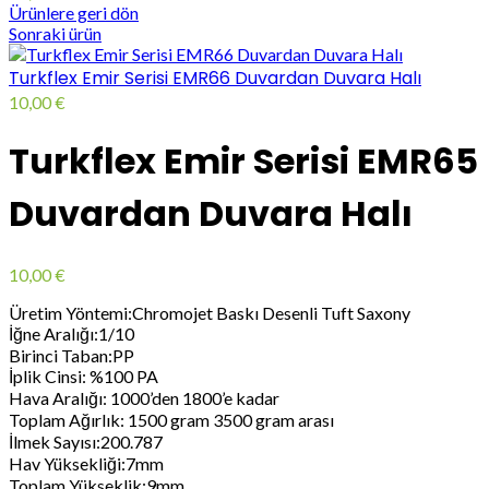
Ürünlere geri dön
Sonraki ürün
Turkflex Emir Serisi EMR66 Duvardan Duvara Halı
10,00
€
Turkflex Emir Serisi EMR65
Duvardan Duvara Halı
10,00
€
Üretim Yöntemi:Chromojet Baskı Desenli Tuft Saxony
İğne Aralığı:1/10
Birinci Taban:PP
İplik Cinsi: %100 PA
Hava Aralığı: 1000’den 1800’e kadar
Toplam Ağırlık: 1500 gram 3500 gram arası
İlmek Sayısı:200.787
Hav Yüksekliği:7mm
Toplam Yükseklik:9mm