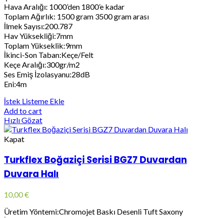
Hava Aralığı: 1000’den 1800’e kadar
Toplam Ağırlık: 1500 gram 3500 gram arası
İlmek Sayısı:200.787
Hav Yüksekliği:7mm
Toplam Yükseklik:9mm
İkinci-Son Taban:Keçe/Felt
Keçe Aralığı:300gr/m2
Ses Emiş İzolasyanu:28dB
Eni:4m
İstek Listeme Ekle
Add to cart
Hızlı Gözat
Kapat
Turkflex Boğaziçi Serisi BGZ7 Duvardan
Duvara Halı
10,00
€
Üretim Yöntemi:Chromojet Baskı Desenli Tuft Saxony