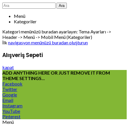
Ara
Menü
Kategoriler
Kategori menünüzü buradan ayarlayın: Tema Ayarları ->
Header -> Menü -> Mobil Menü (Kategoriler)
İlk
navigasyon menünüzü buradan oluşturun
Alışveriş Sepeti
kapat
ADD ANYTHING HERE OR JUST REMOVE IT FROM
THEME SETTINGS...
Facebook
Twitter
Google
Email
Instagram
YouTube
Pinterest
Menü