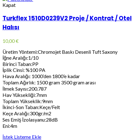
Kapat
Turkflex 1510D0239V2 Proje / Kontrat / Otel
Halısı
10,00
€
Üretim Yöntemi:Chromojet Baskı Desenli Tuft Saxony
İğne Aralığı:1/10
Birinci Taban:PP
İplik Cinsi: %100 PA
Hava Aralığı: 1000’den 1800’e kadar
Toplam Ağırlık: 1500 gram 3500 gram arası
İlmek Sayısı:200.787
Hav Yüksekliği:7mm
Toplam Yükseklik:9mm
İkinci-Son Taban:Keçe/Felt
Keçe Aralığı:300gr/m2
Ses Emiş İzolasyanu:28dB
Eni:4m
İstek Listeme Ekle