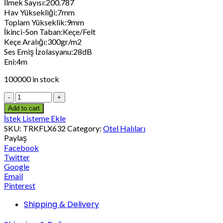
İlmek Sayısı:200.787
Hav Yüksekliği:7mm
Toplam Yükseklik:9mm
İkinci-Son Taban:Keçe/Felt
Keçe Aralığı:300gr/m2
Ses Emiş İzolasyanu:28dB
Eni:4m
100000 in stock
Add to cart
İstek Listeme Ekle
SKU:
TRKFLX632
Category:
Otel Halıları
Paylaş
Facebook
Twitter
Google
Email
Pinterest
Shipping & Delivery