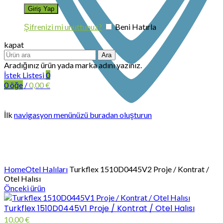
Şifrenizi mi unuttunuz?
Beni Hatırla
kapat
Ara
Aradığınız ürün yada marka adını yazınız.
İstek Listesi
0
0
öğe
/
0,00
€
İlk
navigasyon menünüzü buradan oluşturun
Büyütmek için tıklayın
Home
Otel Halıları
Turkflex 1510D0445V2 Proje / Kontrat /
Otel Halısı
Önceki ürün
Turkflex 1510D0445V1 Proje / Kontrat / Otel Halısı
10,00
€