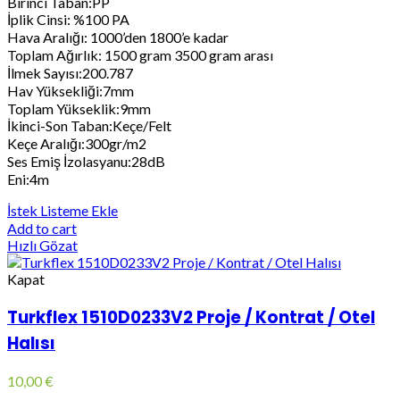
Birinci Taban:PP
İplik Cinsi: %100 PA
Hava Aralığı: 1000’den 1800’e kadar
Toplam Ağırlık: 1500 gram 3500 gram arası
İlmek Sayısı:200.787
Hav Yüksekliği:7mm
Toplam Yükseklik:9mm
İkinci-Son Taban:Keçe/Felt
Keçe Aralığı:300gr/m2
Ses Emiş İzolasyanu:28dB
Eni:4m
İstek Listeme Ekle
Add to cart
Hızlı Gözat
Kapat
Turkflex 1510D0233V2 Proje / Kontrat / Otel
Halısı
10,00
€