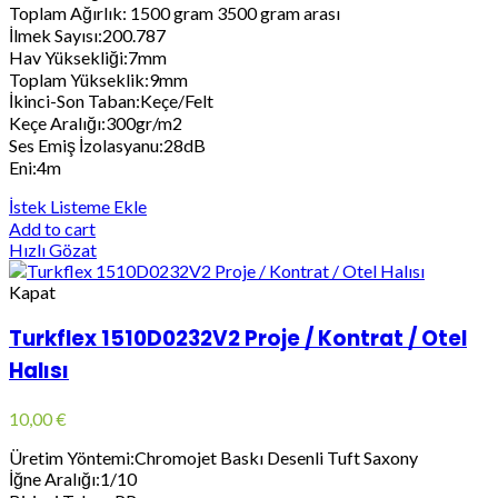
Toplam Ağırlık: 1500 gram 3500 gram arası
İlmek Sayısı:200.787
Hav Yüksekliği:7mm
Toplam Yükseklik:9mm
İkinci-Son Taban:Keçe/Felt
Keçe Aralığı:300gr/m2
Ses Emiş İzolasyanu:28dB
Eni:4m
İstek Listeme Ekle
Add to cart
Hızlı Gözat
Kapat
Turkflex 1510D0232V2 Proje / Kontrat / Otel
Halısı
10,00
€
Üretim Yöntemi:Chromojet Baskı Desenli Tuft Saxony
İğne Aralığı:1/10