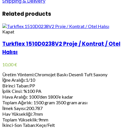
Shipping & Delivery
Related products
Kapat
Turkflex 1510D0238V2 Proje / Kontrat / Otel
Halısı
10,00
€
Üretim Yöntemi:Chromojet Baskı Desenli Tuft Saxony
İğne Aralığı:1/10
Birinci Taban:PP
İplik Cinsi: %100 PA
Hava Aralığı: 1000’den 1800’e kadar
Toplam Ağırlık: 1500 gram 3500 gram arası
İlmek Sayısı:200.787
Hav Yüksekliği:7mm
Toplam Yükseklik:9mm
İkinci-Son Taban:Keçe/Felt