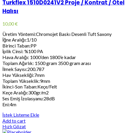
Turkflex 1510D0241V2 Proje / Kontrat / Otel
Halısı
10,00
€
Üretim Yöntemi:Chromojet Baskı Desenli Tuft Saxony
İğne Aralığı:1/10
Birinci Taban:PP
İplik Cinsi: %100 PA
Hava Aralığı: 1000’den 1800’e kadar
Toplam Ağırlık: 1500 gram 3500 gram arası
İlmek Sayısı:200.787
Hav Yüksekliği:7mm
Toplam Yükseklik:9mm
İkinci-Son Taban:Keçe/Felt
Keçe Aralığı:300gr/m2
Ses Emiş İzolasyanu:28dB
Eni:4m
İstek Listeme Ekle
Add to cart
Hızlı Gözat