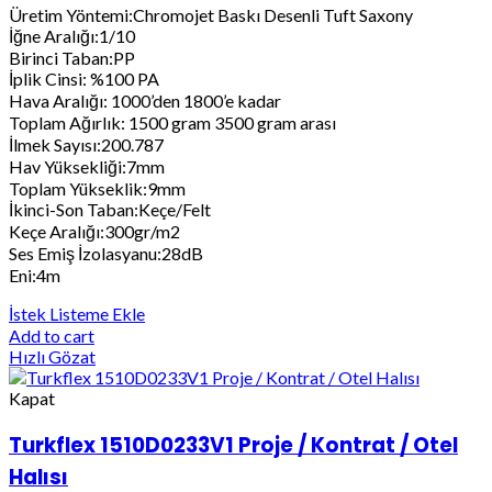
Üretim Yöntemi:Chromojet Baskı Desenli Tuft Saxony
İğne Aralığı:1/10
Birinci Taban:PP
İplik Cinsi: %100 PA
Hava Aralığı: 1000’den 1800’e kadar
Toplam Ağırlık: 1500 gram 3500 gram arası
İlmek Sayısı:200.787
Hav Yüksekliği:7mm
Toplam Yükseklik:9mm
İkinci-Son Taban:Keçe/Felt
Keçe Aralığı:300gr/m2
Ses Emiş İzolasyanu:28dB
Eni:4m
İstek Listeme Ekle
Add to cart
Hızlı Gözat
Kapat
Turkflex 1510D0233V1 Proje / Kontrat / Otel
Halısı