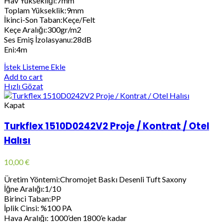
Hav Yüksekliği:7mm
Toplam Yükseklik:9mm
İkinci-Son Taban:Keçe/Felt
Keçe Aralığı:300gr/m2
Ses Emiş İzolasyanu:28dB
Eni:4m
İstek Listeme Ekle
Add to cart
Hızlı Gözat
Kapat
Turkflex 1510D0242V2 Proje / Kontrat / Otel
Halısı
10,00
€
Üretim Yöntemi:Chromojet Baskı Desenli Tuft Saxony
İğne Aralığı:1/10
Birinci Taban:PP
İplik Cinsi: %100 PA
Hava Aralığı: 1000’den 1800’e kadar