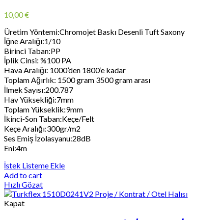
10,00
€
Üretim Yöntemi:Chromojet Baskı Desenli Tuft Saxony
İğne Aralığı:1/10
Birinci Taban:PP
İplik Cinsi: %100 PA
Hava Aralığı: 1000’den 1800’e kadar
Toplam Ağırlık: 1500 gram 3500 gram arası
İlmek Sayısı:200.787
Hav Yüksekliği:7mm
Toplam Yükseklik:9mm
İkinci-Son Taban:Keçe/Felt
Keçe Aralığı:300gr/m2
Ses Emiş İzolasyanu:28dB
Eni:4m
İstek Listeme Ekle
Add to cart
Hızlı Gözat
Kapat