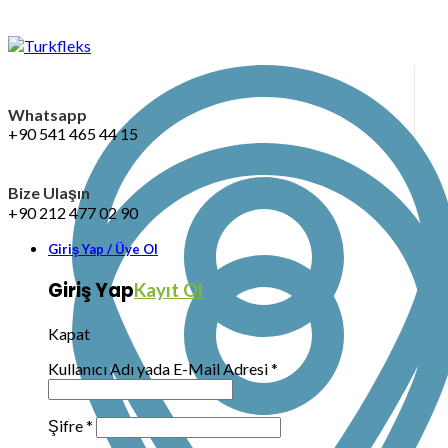
Whatsapp
+90 541 465 44 15
Bize Ulaşın
+90 212 477 02 90
Giriş Yap / Üye Ol
Giriş Yap
Kayıt Ol
Kapat
Kullanıcı Adı yada E-Mail Adresi
*
Şifre
*