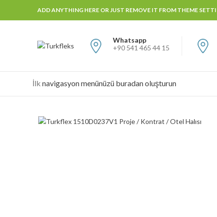
ADD ANYTHING HERE OR JUST REMOVE IT FROM THEME SETTIN
Whatsapp
+90 541 465 44 15
İlk
navigasyon menünüzü buradan oluşturun
Büyütmek için tıklayın