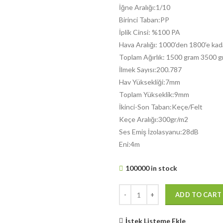
İğne Aralığı:1/10
Birinci Taban:PP
İplik Cinsi: %100 PA
Hava Aralığı: 1000’den 1800’e kad
Toplam Ağırlık: 1500 gram 3500 g
İlmek Sayısı:200.787
Hav Yüksekliği:7mm
Toplam Yükseklik:9mm
İkinci-Son Taban:Keçe/Felt
Keçe Aralığı:300gr/m2
Ses Emiş İzolasyanu:28dB
Eni:4m
100000 in stock
ADD TO CART
İstek Listeme Ekle