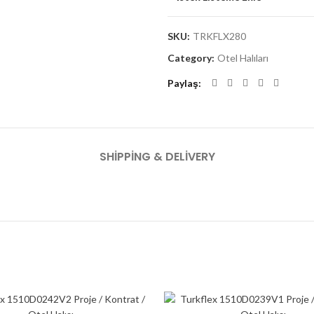
SKU:
TRKFLX280
Category:
Otel Halıları
Paylaş
SHIPPING & DELIVERY