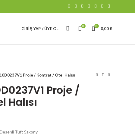
0
0
GIRIŞ YAP / ÜYE OL
0,00
€
10D0237V1 Proje / Kontrat / Otel Halısı
0D0237V1 Proje /
l Halısı
Desenli Tuft Saxony