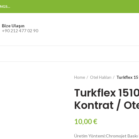
GS...
Bize Ulaşın
+90 212 477 02 90
Home
Otel Halıları
Turkflex 15
Turkflex 151
Kontrat / Ote
10,00
€
Üretim Yöntemi:Chromojet Baskı 