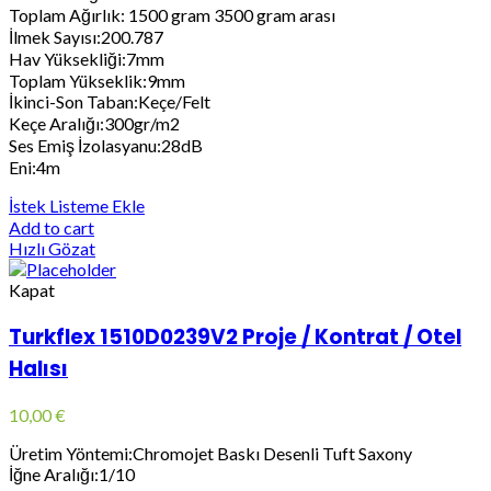
Toplam Ağırlık: 1500 gram 3500 gram arası
İlmek Sayısı:200.787
Hav Yüksekliği:7mm
Toplam Yükseklik:9mm
İkinci-Son Taban:Keçe/Felt
Keçe Aralığı:300gr/m2
Ses Emiş İzolasyanu:28dB
Eni:4m
İstek Listeme Ekle
Add to cart
Hızlı Gözat
Kapat
Turkflex 1510D0239V2 Proje / Kontrat / Otel
Halısı
10,00
€
Üretim Yöntemi:Chromojet Baskı Desenli Tuft Saxony
İğne Aralığı:1/10