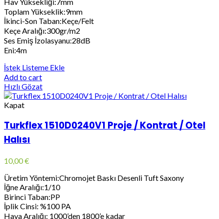
Hav Yüksekliği:7mm
Toplam Yükseklik:9mm
İkinci-Son Taban:Keçe/Felt
Keçe Aralığı:300gr/m2
Ses Emiş İzolasyanu:28dB
Eni:4m
İstek Listeme Ekle
Add to cart
Hızlı Gözat
Kapat
Turkflex 1510D0240V1 Proje / Kontrat / Otel
Halısı
10,00
€
Üretim Yöntemi:Chromojet Baskı Desenli Tuft Saxony
İğne Aralığı:1/10
Birinci Taban:PP
İplik Cinsi: %100 PA
Hava Aralığı: 1000’den 1800’e kadar