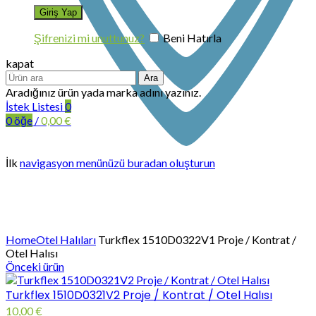
Şifrenizi mi unuttunuz?
Beni Hatırla
kapat
Ara
Aradığınız ürün yada marka adını yazınız.
İstek Listesi
0
0
öğe
/
0,00
€
İlk
navigasyon menünüzü buradan oluşturun
Büyütmek için tıklayın
Home
Otel Halıları
Turkflex 1510D0322V1 Proje / Kontrat /
Otel Halısı
Önceki ürün
Turkflex 1510D0321V2 Proje / Kontrat / Otel Halısı
10,00
€