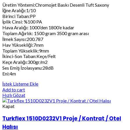
Üretim Yöntemi:Chromojet Baskı Desenli Tuft Saxony
İğne Aralığı:1/10
Birinci Taban:PP
İplik Cinsi: %100 PA
Hava Aralığı: 1000’den 1800’e kadar
Toplam Ağırlık: 1500 gram 3500 gram arası
İlmek Sayısı:200.787
Hav Yüksekliği:7mm
Toplam Yükseklik:9mm
İkinci-Son Taban:Keçe/Felt
Keçe Aralığı:300gr/m2
Ses Emiş İzolasyanu:28dB
Eni:4m
İstek Listeme Ekle
Add to cart
Hızlı Gözat
Kapat
Turkflex 1510D0232V1 Proje / Kontrat / Otel
Halısı