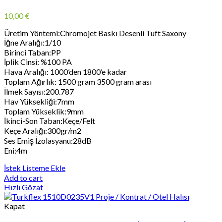
10,00
€
Üretim Yöntemi:Chromojet Baskı Desenli Tuft Saxony
İğne Aralığı:1/10
Birinci Taban:PP
İplik Cinsi: %100 PA
Hava Aralığı: 1000’den 1800’e kadar
Toplam Ağırlık: 1500 gram 3500 gram arası
İlmek Sayısı:200.787
Hav Yüksekliği:7mm
Toplam Yükseklik:9mm
İkinci-Son Taban:Keçe/Felt
Keçe Aralığı:300gr/m2
Ses Emiş İzolasyanu:28dB
Eni:4m
İstek Listeme Ekle
Add to cart
Hızlı Gözat
Kapat