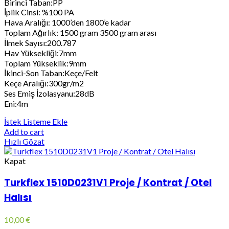
Birinci Taban:PP
İplik Cinsi: %100 PA
Hava Aralığı: 1000’den 1800’e kadar
Toplam Ağırlık: 1500 gram 3500 gram arası
İlmek Sayısı:200.787
Hav Yüksekliği:7mm
Toplam Yükseklik:9mm
İkinci-Son Taban:Keçe/Felt
Keçe Aralığı:300gr/m2
Ses Emiş İzolasyanu:28dB
Eni:4m
İstek Listeme Ekle
Add to cart
Hızlı Gözat
Kapat
Turkflex 1510D0231V1 Proje / Kontrat / Otel
Halısı
10,00
€