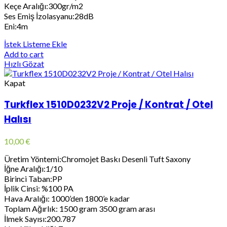
Keçe Aralığı:300gr/m2
Ses Emiş İzolasyanu:28dB
Eni:4m
İstek Listeme Ekle
Add to cart
Hızlı Gözat
Kapat
Turkflex 1510D0232V2 Proje / Kontrat / Otel
Halısı
10,00
€
Üretim Yöntemi:Chromojet Baskı Desenli Tuft Saxony
İğne Aralığı:1/10
Birinci Taban:PP
İplik Cinsi: %100 PA
Hava Aralığı: 1000’den 1800’e kadar
Toplam Ağırlık: 1500 gram 3500 gram arası
İlmek Sayısı:200.787