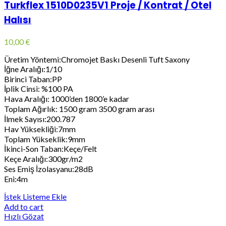
Turkflex 1510D0235V1 Proje / Kontrat / Otel
Halısı
10,00
€
Üretim Yöntemi:Chromojet Baskı Desenli Tuft Saxony
İğne Aralığı:1/10
Birinci Taban:PP
İplik Cinsi: %100 PA
Hava Aralığı: 1000’den 1800’e kadar
Toplam Ağırlık: 1500 gram 3500 gram arası
İlmek Sayısı:200.787
Hav Yüksekliği:7mm
Toplam Yükseklik:9mm
İkinci-Son Taban:Keçe/Felt
Keçe Aralığı:300gr/m2
Ses Emiş İzolasyanu:28dB
Eni:4m
İstek Listeme Ekle
Add to cart
Hızlı Gözat