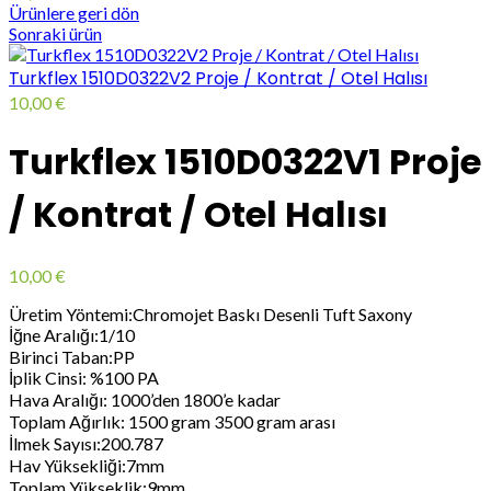
Ürünlere geri dön
Sonraki ürün
Turkflex 1510D0322V2 Proje / Kontrat / Otel Halısı
10,00
€
Turkflex 1510D0322V1 Proje
/ Kontrat / Otel Halısı
10,00
€
Üretim Yöntemi:Chromojet Baskı Desenli Tuft Saxony
İğne Aralığı:1/10
Birinci Taban:PP
İplik Cinsi: %100 PA
Hava Aralığı: 1000’den 1800’e kadar
Toplam Ağırlık: 1500 gram 3500 gram arası
İlmek Sayısı:200.787
Hav Yüksekliği:7mm
Toplam Yükseklik:9mm