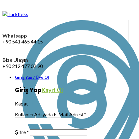
Whatsapp
+90 541 465 44 15
Bize Ulaşın
+90 212 477 02 90
Giriş Yap / Üye Ol
Giriş Yap
Kayıt Ol
Kapat
Kullanıcı Adı yada E-Mail Adresi
*
Şifre
*