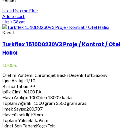
Eni:4m
İstek Listeme Ekle
Add to cart
Hızlı Gözat
Kapat
Turkflex 1510D0230V3 Proje / Kontrat / Otel
Halısı
10,00
€
Üretim Yöntemi:Chromojet Baskı Desenli Tuft Saxony
İğne Aralığı:1/10
Birinci Taban:PP
İplik Cinsi: %100 PA
Hava Aralığı: 1000’den 1800’e kadar
Toplam Ağırlık: 1500 gram 3500 gram arası
İlmek Sayısı:200.787
Hav Yüksekliği:7mm
Toplam Yükseklik:9mm
İkinci-Son Taban:Keçe/Felt