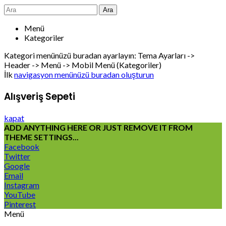
Ara
Menü
Kategoriler
Kategori menünüzü buradan ayarlayın: Tema Ayarları ->
Header -> Menü -> Mobil Menü (Kategoriler)
İlk
navigasyon menünüzü buradan oluşturun
Alışveriş Sepeti
kapat
ADD ANYTHING HERE OR JUST REMOVE IT FROM
THEME SETTINGS...
Facebook
Twitter
Google
Email
Instagram
YouTube
Pinterest
Menü