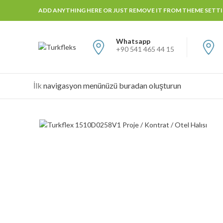
ADD ANYTHING HERE OR JUST REMOVE IT FROM THEME SETTIN
Whatsapp
+90 541 465 44 15
İlk
navigasyon menünüzü buradan oluşturun
Büyütmek için tıklayın