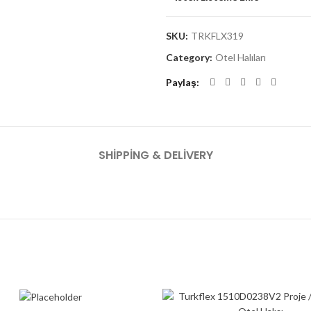
SKU:
TRKFLX319
Category:
Otel Halıları
Paylaş
SHIPPING & DELIVERY