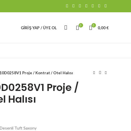
0
0
GIRIŞ YAP / ÜYE OL
0,00
€
10D0258V1 Proje / Kontrat / Otel Halısı
0D0258V1 Proje /
l Halısı
Desenli Tuft Saxony