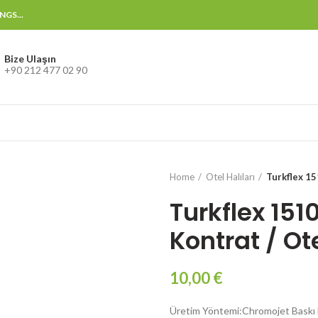
GS...
Bize Ulaşın
+90 212 477 02 90
Home
Otel Halıları
Turkflex 15
Turkflex 151
Kontrat / Ote
10,00
€
Üretim Yöntemi:Chromojet Baskı 