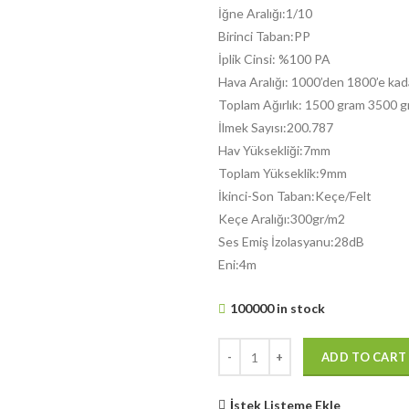
İğne Aralığı:1/10
Birinci Taban:PP
İplik Cinsi: %100 PA
Hava Aralığı: 1000’den 1800’e kad
Toplam Ağırlık: 1500 gram 3500 g
İlmek Sayısı:200.787
Hav Yüksekliği:7mm
Toplam Yükseklik:9mm
İkinci-Son Taban:Keçe/Felt
Keçe Aralığı:300gr/m2
Ses Emiş İzolasyanu:28dB
Eni:4m
100000 in stock
ADD TO CART
İstek Listeme Ekle