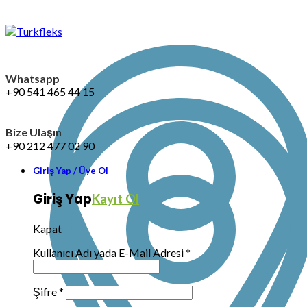
Whatsapp
+90 541 465 44 15
Bize Ulaşın
+90 212 477 02 90
Giriş Yap / Üye Ol
Giriş Yap
Kayıt Ol
Kapat
Kullanıcı Adı yada E-Mail Adresi
*
Şifre
*