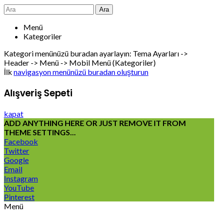
Ara
Menü
Kategoriler
Kategori menünüzü buradan ayarlayın: Tema Ayarları ->
Header -> Menü -> Mobil Menü (Kategoriler)
İlk
navigasyon menünüzü buradan oluşturun
Alışveriş Sepeti
kapat
ADD ANYTHING HERE OR JUST REMOVE IT FROM
THEME SETTINGS...
Facebook
Twitter
Google
Email
Instagram
YouTube
Pinterest
Menü