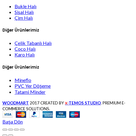
Bukle Halı
Sisal Halı
Çim Halı
Diğer Ürünlerimiz
Çelik Tabanlı Halı
Coco Halı
Karo Halı
Diğer Ürünlerimiz
Mineflo
PVC Yer Döşeme
Tatami Minder
WOODMART
2017 CREATED BY
-TEMOS STUDIO
. PREMIUM E-
X
COMMERCE SOLUTIONS.
Başa Dön