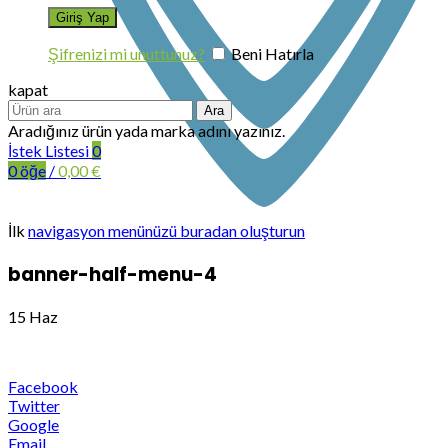
Şifrenizi mi unuttunuz?
Beni Hatırla
kapat
Ara
Aradığınız ürün yada marka adını yazınız.
İstek Listesi
0
0
öğe
/
0,00
€
İlk
navigasyon menünüzü buradan oluşturun
banner-half-menu-4
15
Haz
Facebook
Twitter
Google
Email