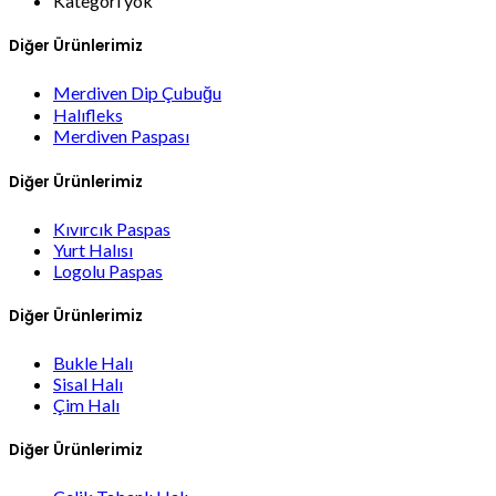
Kategori yok
Diğer Ürünlerimiz
Merdiven Dip Çubuğu
Halıfleks
Merdiven Paspası
Diğer Ürünlerimiz
Kıvırcık Paspas
Yurt Halısı
Logolu Paspas
Diğer Ürünlerimiz
Bukle Halı
Sisal Halı
Çim Halı
Diğer Ürünlerimiz