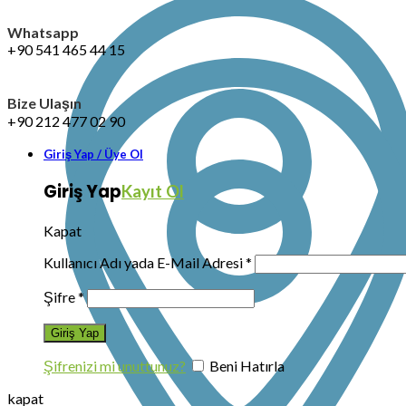
Whatsapp
+90 541 465 44 15
Bize Ulaşın
+90 212 477 02 90
Giriş Yap / Üye Ol
Giriş Yap
Kayıt Ol
Kapat
Kullanıcı Adı yada E-Mail Adresi
*
Şifre
*
Şifrenizi mi unuttunuz?
Beni Hatırla
kapat