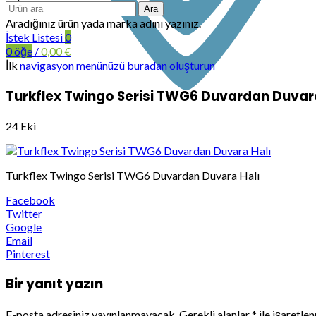
Ara
Aradığınız ürün yada marka adını yazınız.
İstek Listesi
0
0
öğe
/
0,00
€
İlk
navigasyon menünüzü buradan oluşturun
Turkflex Twingo Serisi TWG6 Duvardan Duvara
24
Eki
Turkflex Twingo Serisi TWG6 Duvardan Duvara Halı
Facebook
Twitter
Google
Email
Pinterest
Bir yanıt yazın
E-posta adresiniz yayınlanmayacak.
Gerekli alanlar
*
ile işaretle