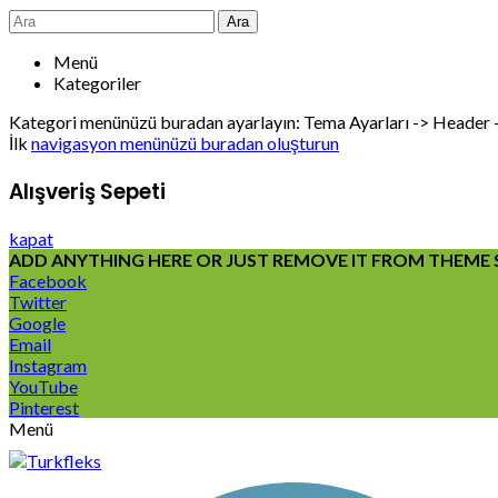
Ara
Menü
Kategoriler
Kategori menünüzü buradan ayarlayın: Tema Ayarları -> Header
İlk
navigasyon menünüzü buradan oluşturun
Alışveriş Sepeti
kapat
ADD ANYTHING HERE OR JUST REMOVE IT FROM THEME S
Facebook
Twitter
Google
Email
Instagram
YouTube
Pinterest
Menü