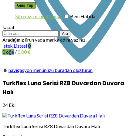
Şifrenizi mi unuttunuz?
Beni Hatırla
kapat
Ara
Aradığınız ürün yada marka adını yazınız.
İstek Listesi
0
0
öğe
/
0,00
€
İlk
navigasyon menünüzü buradan oluşturun
Turkflex Luna Serisi RZ8 Duvardan Duvara
Halı
24
Eki
Turkflex Luna Serisi RZ8 Duvardan Duvara Halı