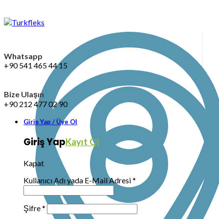
Whatsapp
+90 541 465 44 15
Bize Ulaşın
+90 212 477 02 90
Giriş Yap / Üye Ol
Giriş Yap
Kayıt Ol
Kapat
Kullanıcı Adı yada E-Mail Adresi
*
Şifre
*