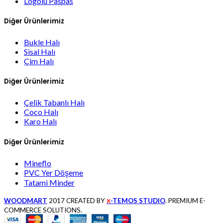
Logolu Paspas
Diğer Ürünlerimiz
Bukle Halı
Sisal Halı
Çim Halı
Diğer Ürünlerimiz
Çelik Tabanlı Halı
Coco Halı
Karo Halı
Diğer Ürünlerimiz
Mineflo
PVC Yer Döşeme
Tatami Minder
WOODMART
2017 CREATED BY
-TEMOS STUDIO
. PREMIUM E-
X
COMMERCE SOLUTIONS.