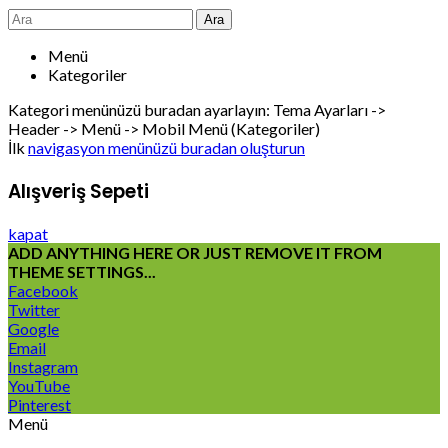
Ara
Menü
Kategoriler
Kategori menünüzü buradan ayarlayın: Tema Ayarları ->
Header -> Menü -> Mobil Menü (Kategoriler)
İlk
navigasyon menünüzü buradan oluşturun
Alışveriş Sepeti
kapat
ADD ANYTHING HERE OR JUST REMOVE IT FROM
THEME SETTINGS...
Facebook
Twitter
Google
Email
Instagram
YouTube
Pinterest
Menü