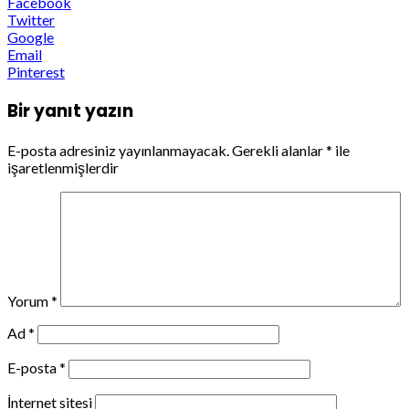
Facebook
Twitter
Google
Email
Pinterest
Bir yanıt yazın
E-posta adresiniz yayınlanmayacak.
Gerekli alanlar
*
ile
işaretlenmişlerdir
Yorum
*
Ad
*
E-posta
*
İnternet sitesi