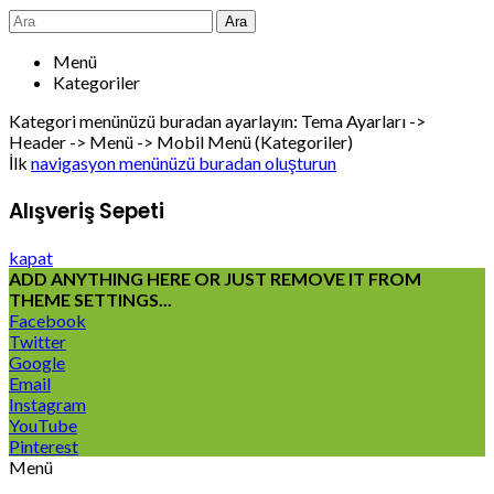
Ara
Menü
Kategoriler
Kategori menünüzü buradan ayarlayın: Tema Ayarları ->
Header -> Menü -> Mobil Menü (Kategoriler)
İlk
navigasyon menünüzü buradan oluşturun
Alışveriş Sepeti
kapat
ADD ANYTHING HERE OR JUST REMOVE IT FROM
THEME SETTINGS...
Facebook
Twitter
Google
Email
Instagram
YouTube
Pinterest
Menü