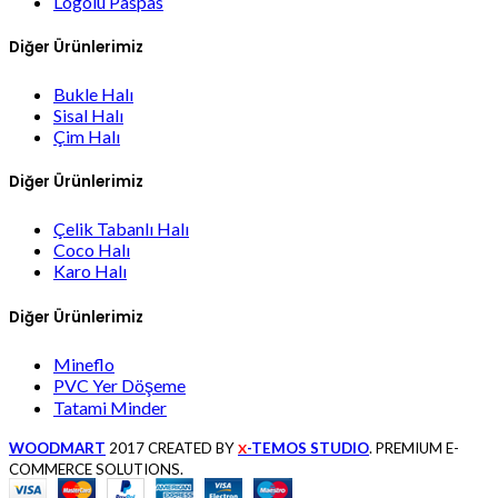
Logolu Paspas
Diğer Ürünlerimiz
Bukle Halı
Sisal Halı
Çim Halı
Diğer Ürünlerimiz
Çelik Tabanlı Halı
Coco Halı
Karo Halı
Diğer Ürünlerimiz
Mineflo
PVC Yer Döşeme
Tatami Minder
WOODMART
2017 CREATED BY
-TEMOS STUDIO
. PREMIUM E-
X
COMMERCE SOLUTIONS.