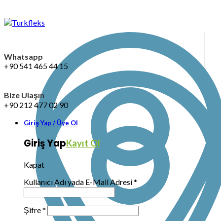
Whatsapp
+90 541 465 44 15
Bize Ulaşın
+90 212 477 02 90
Giriş Yap / Üye Ol
Giriş Yap
Kayıt Ol
Kapat
Kullanıcı Adı yada E-Mail Adresi
*
Şifre
*