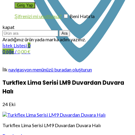
Şifrenizi mi unuttunuz?
Beni Hatırla
kapat
Ara
Aradığınız ürün yada marka adını yazınız.
İstek Listesi
0
0
öğe
/
0,00
€
İlk
navigasyon menünüzü buradan oluşturun
Turkflex Lima Serisi LM9 Duvardan Duvara
Halı
24
Eki
Turkflex Lima Serisi LM9 Duvardan Duvara Halı