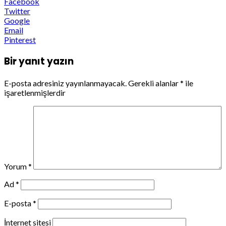
Facebook
Twitter
Google
Email
Pinterest
Bir yanıt yazın
E-posta adresiniz yayınlanmayacak.
Gerekli alanlar
*
ile
işaretlenmişlerdir
Yorum
*
Ad
*
E-posta
*
İnternet sitesi