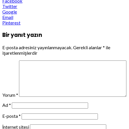
Facebook
Twitter
Google
Email
Pinterest
Bir yanıt yazın
E-posta adresiniz yayınlanmayacak.
Gerekli alanlar
*
ile
işaretlenmişlerdir
Yorum
*
Ad
*
E-posta
*
İnternet sitesi