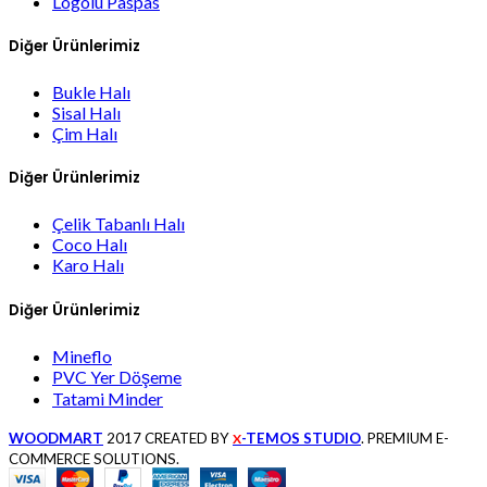
Logolu Paspas
Diğer Ürünlerimiz
Bukle Halı
Sisal Halı
Çim Halı
Diğer Ürünlerimiz
Çelik Tabanlı Halı
Coco Halı
Karo Halı
Diğer Ürünlerimiz
Mineflo
PVC Yer Döşeme
Tatami Minder
WOODMART
2017 CREATED BY
-TEMOS STUDIO
. PREMIUM E-
X
COMMERCE SOLUTIONS.