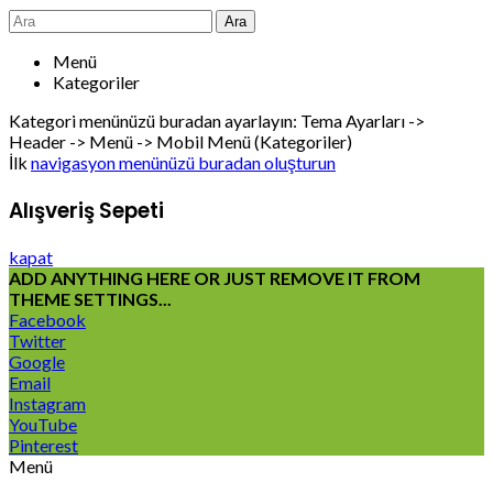
Ara
Menü
Kategoriler
Kategori menünüzü buradan ayarlayın: Tema Ayarları ->
Header -> Menü -> Mobil Menü (Kategoriler)
İlk
navigasyon menünüzü buradan oluşturun
Alışveriş Sepeti
kapat
ADD ANYTHING HERE OR JUST REMOVE IT FROM
THEME SETTINGS...
Facebook
Twitter
Google
Email
Instagram
YouTube
Pinterest
Menü