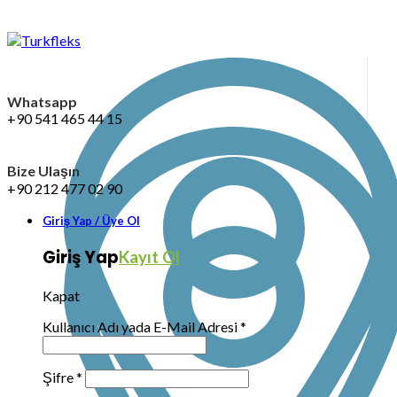
Whatsapp
+90 541 465 44 15
Bize Ulaşın
+90 212 477 02 90
Giriş Yap / Üye Ol
Giriş Yap
Kayıt Ol
Kapat
Kullanıcı Adı yada E-Mail Adresi
*
Şifre
*