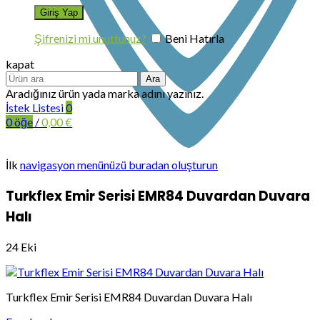
Şifrenizi mi unuttunuz?
Beni Hatırla
kapat
Ara
Aradığınız ürün yada marka adını yazınız.
İstek Listesi
0
0
öğe
/
0,00
€
İlk
navigasyon menünüzü buradan oluşturun
Turkflex Emir Serisi EMR84 Duvardan Duvara
Halı
24
Eki
Turkflex Emir Serisi EMR84 Duvardan Duvara Halı