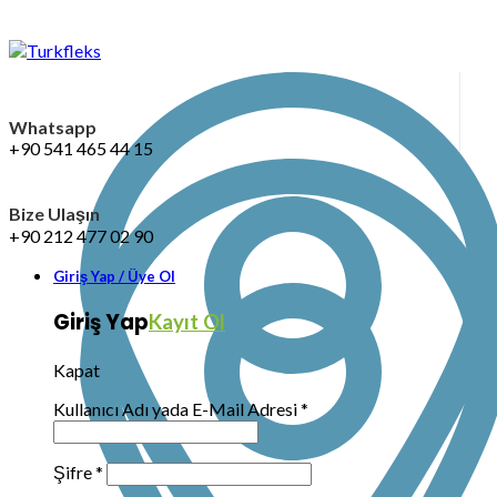
Whatsapp
+90 541 465 44 15
Bize Ulaşın
+90 212 477 02 90
Giriş Yap / Üye Ol
Giriş Yap
Kayıt Ol
Kapat
Kullanıcı Adı yada E-Mail Adresi
*
Şifre
*