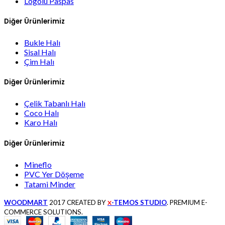
Logolu Paspas
Diğer Ürünlerimiz
Bukle Halı
Sisal Halı
Çim Halı
Diğer Ürünlerimiz
Çelik Tabanlı Halı
Coco Halı
Karo Halı
Diğer Ürünlerimiz
Mineflo
PVC Yer Döşeme
Tatami Minder
WOODMART
2017 CREATED BY
-TEMOS STUDIO
. PREMIUM E-
X
COMMERCE SOLUTIONS.