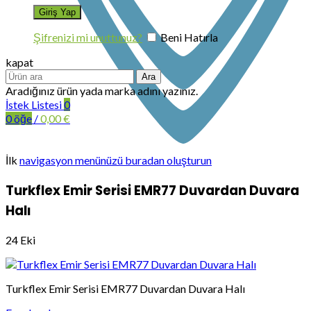
Şifrenizi mi unuttunuz?
Beni Hatırla
kapat
Ara
Aradığınız ürün yada marka adını yazınız.
İstek Listesi
0
0
öğe
/
0,00
€
İlk
navigasyon menünüzü buradan oluşturun
Turkflex Emir Serisi EMR77 Duvardan Duvara
Halı
24
Eki
Turkflex Emir Serisi EMR77 Duvardan Duvara Halı