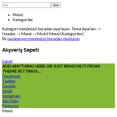
Ara
Menü
Kategoriler
Kategori menünüzü buradan ayarlayın: Tema Ayarları ->
Header -> Menü -> Mobil Menü (Kategoriler)
İlk
navigasyon menünüzü buradan oluşturun
Alışveriş Sepeti
kapat
ADD ANYTHING HERE OR JUST REMOVE IT FROM
THEME SETTINGS...
Facebook
Twitter
Google
Email
Instagram
YouTube
Pinterest
Menü