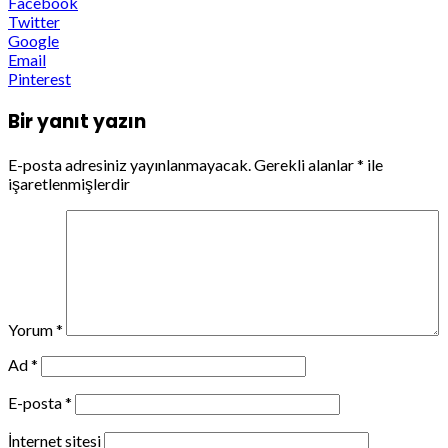
Facebook
Twitter
Google
Email
Pinterest
Bir yanıt yazın
E-posta adresiniz yayınlanmayacak.
Gerekli alanlar
*
ile
işaretlenmişlerdir
Yorum
*
Ad
*
E-posta
*
İnternet sitesi