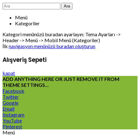
Ara
Menü
Kategoriler
Kategori menünüzü buradan ayarlayın: Tema Ayarları ->
Header -> Menü -> Mobil Menü (Kategoriler)
İlk
navigasyon menünüzü buradan oluşturun
Alışveriş Sepeti
kapat
ADD ANYTHING HERE OR JUST REMOVE IT FROM
THEME SETTINGS...
Facebook
Twitter
Google
Email
Instagram
YouTube
Pinterest
Menü