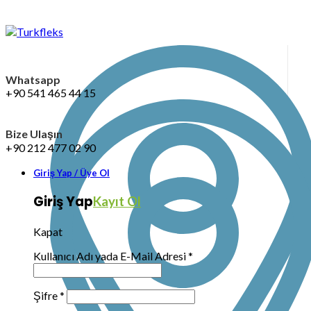
Whatsapp
+90 541 465 44 15
Bize Ulaşın
+90 212 477 02 90
Giriş Yap / Üye Ol
Giriş Yap
Kayıt Ol
Kapat
Kullanıcı Adı yada E-Mail Adresi
*
Şifre
*