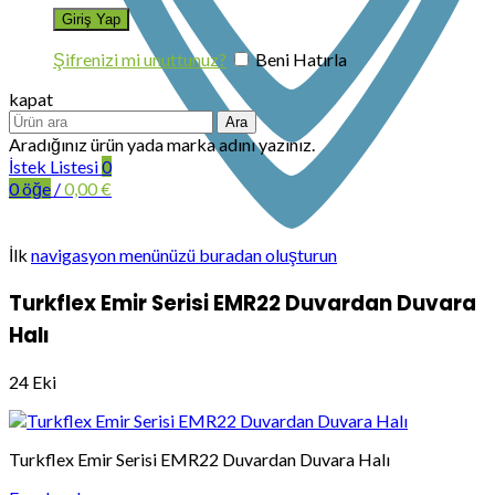
Şifrenizi mi unuttunuz?
Beni Hatırla
kapat
Ara
Aradığınız ürün yada marka adını yazınız.
İstek Listesi
0
0
öğe
/
0,00
€
İlk
navigasyon menünüzü buradan oluşturun
Turkflex Emir Serisi EMR22 Duvardan Duvara
Halı
24
Eki
Turkflex Emir Serisi EMR22 Duvardan Duvara Halı