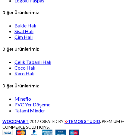
Logolu Paspas
Diğer Ürünlerimiz
Bukle Halı
Sisal Halı
Çim Halı
Diğer Ürünlerimiz
Çelik Tabanlı Halı
Coco Halı
Karo Halı
Diğer Ürünlerimiz
Mineflo
PVC Yer Döşeme
Tatami Minder
WOODMART
2017 CREATED BY
-TEMOS STUDIO
. PREMIUM E-
X
COMMERCE SOLUTIONS.