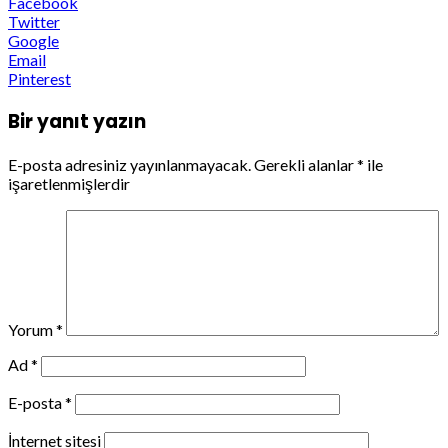
Facebook
Twitter
Google
Email
Pinterest
Bir yanıt yazın
E-posta adresiniz yayınlanmayacak.
Gerekli alanlar
*
ile
işaretlenmişlerdir
Yorum
*
Ad
*
E-posta
*
İnternet sitesi