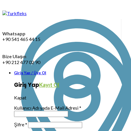
Whatsapp
+90 541 465 44 15
Bize Ulaşın
+90 212 477 02 90
Giriş Yap / Üye Ol
Giriş Yap
Kayıt Ol
Kapat
Kullanıcı Adı yada E-Mail Adresi
*
Şifre
*