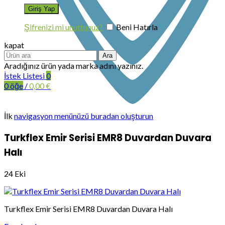
Şifrenizi mi unuttunuz?
Beni Hatırla
kapat
Ara
Aradığınız ürün yada marka adını yazınız.
İstek Listesi
0
0
öğe
/
0,00
€
İlk
navigasyon menünüzü buradan oluşturun
Turkflex Emir Serisi EMR8 Duvardan Duvara
Halı
24
Eki
Turkflex Emir Serisi EMR8 Duvardan Duvara Halı