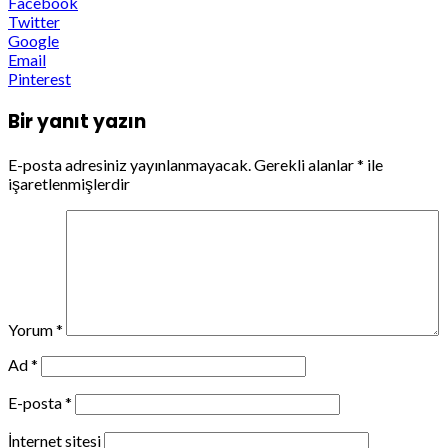
Facebook
Twitter
Google
Email
Pinterest
Bir yanıt yazın
E-posta adresiniz yayınlanmayacak.
Gerekli alanlar
*
ile
işaretlenmişlerdir
Yorum
*
Ad
*
E-posta
*
İnternet sitesi