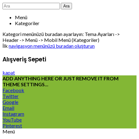
Ara
Menü
Kategoriler
Kategori menünüzü buradan ayarlayın: Tema Ayarları ->
Header -> Menü -> Mobil Menü (Kategoriler)
İlk
navigasyon menünüzü buradan oluşturun
Alışveriş Sepeti
kapat
ADD ANYTHING HERE OR JUST REMOVE IT FROM
THEME SETTINGS...
Facebook
Twitter
Google
Email
Instagram
YouTube
Pinterest
Menü