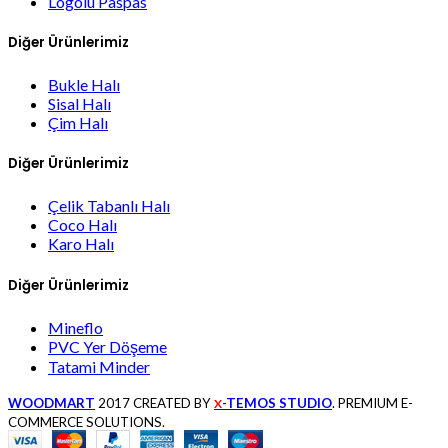
Logolu Paspas
Diğer Ürünlerimiz
Bukle Halı
Sisal Halı
Çim Halı
Diğer Ürünlerimiz
Çelik Tabanlı Halı
Coco Halı
Karo Halı
Diğer Ürünlerimiz
Mineflo
PVC Yer Döşeme
Tatami Minder
WOODMART
2017 CREATED BY
-TEMOS STUDIO
. PREMIUM E-
X
COMMERCE SOLUTIONS.