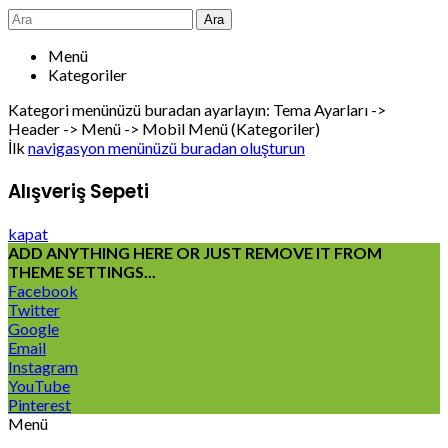
Ara
Menü
Kategoriler
Kategori menünüzü buradan ayarlayın: Tema Ayarları ->
Header -> Menü -> Mobil Menü (Kategoriler)
İlk
navigasyon menünüzü buradan oluşturun
Alışveriş Sepeti
kapat
ADD ANYTHING HERE OR JUST REMOVE IT FROM
THEME SETTINGS...
Facebook
Twitter
Google
Email
Instagram
YouTube
Pinterest
Menü