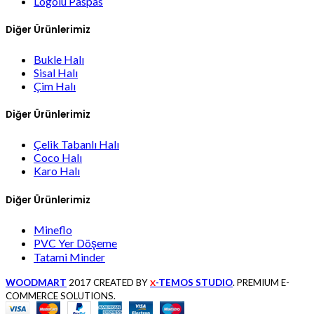
Logolu Paspas
Diğer Ürünlerimiz
Bukle Halı
Sisal Halı
Çim Halı
Diğer Ürünlerimiz
Çelik Tabanlı Halı
Coco Halı
Karo Halı
Diğer Ürünlerimiz
Mineflo
PVC Yer Döşeme
Tatami Minder
WOODMART
2017 CREATED BY
-TEMOS STUDIO
. PREMIUM E-
X
COMMERCE SOLUTIONS.