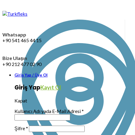
Whatsapp
+90 541 465 44 15
Bize Ulaşın
+90 212 477 02 90
Giriş Yap / Üye Ol
Giriş Yap
Kayıt Ol
Kapat
Kullanıcı Adı yada E-Mail Adresi
*
Şifre
*