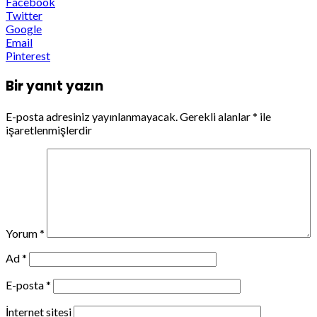
Facebook
Twitter
Google
Email
Pinterest
Bir yanıt yazın
E-posta adresiniz yayınlanmayacak.
Gerekli alanlar
*
ile
işaretlenmişlerdir
Yorum
*
Ad
*
E-posta
*
İnternet sitesi