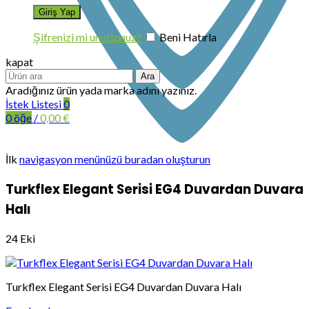
Şifrenizi mi unuttunuz?
Beni Hatırla
kapat
Ara
Aradığınız ürün yada marka adını yazınız.
İstek Listesi
0
0
öğe
/
0,00
€
İlk
navigasyon menünüzü buradan oluşturun
Turkflex Elegant Serisi EG4 Duvardan Duvara
Halı
24
Eki
Turkflex Elegant Serisi EG4 Duvardan Duvara Halı