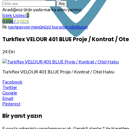
Ara
Aradığınız ürün yada marka adını yazınız.
İstek Listesi
0
0
öğe
/
0,00
€
İlk
navigasyon menünüzü buradan oluşturun
Turkflex VELOUR 401 BLUE Proje / Kontrat / Otel
24
Eki
Turkflex VELOUR 401 BLUE Proje / Kontrat / Otel Halısı
Facebook
Twitter
Google
Email
Pinterest
Bir yanıt yazın
E-posta adresiniz yayınlanmayacak.
Gerekli alanlar
*
ile işaretle