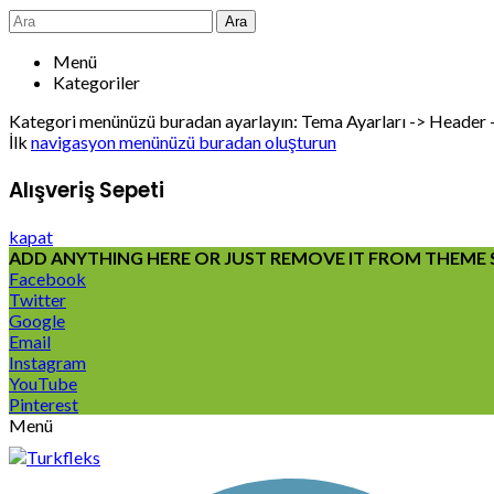
Ara
Menü
Kategoriler
Kategori menünüzü buradan ayarlayın: Tema Ayarları -> Header
İlk
navigasyon menünüzü buradan oluşturun
Alışveriş Sepeti
kapat
ADD ANYTHING HERE OR JUST REMOVE IT FROM THEME S
Facebook
Twitter
Google
Email
Instagram
YouTube
Pinterest
Menü