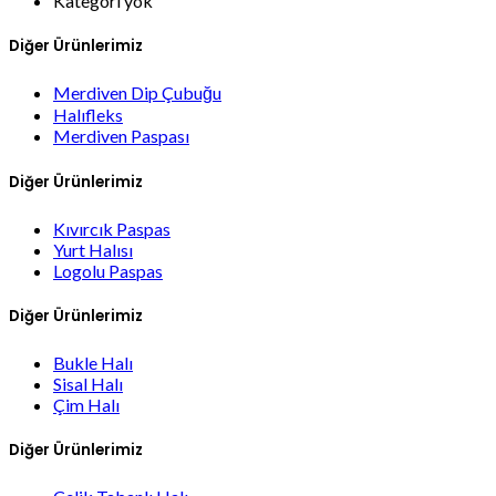
Kategori yok
Diğer Ürünlerimiz
Merdiven Dip Çubuğu
Halıfleks
Merdiven Paspası
Diğer Ürünlerimiz
Kıvırcık Paspas
Yurt Halısı
Logolu Paspas
Diğer Ürünlerimiz
Bukle Halı
Sisal Halı
Çim Halı
Diğer Ürünlerimiz