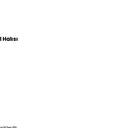
 Halısı
nmişlerdir