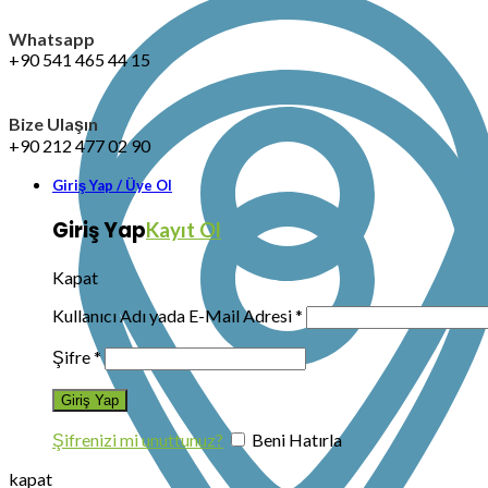
Whatsapp
+90 541 465 44 15
Bize Ulaşın
+90 212 477 02 90
Giriş Yap / Üye Ol
Giriş Yap
Kayıt Ol
Kapat
Kullanıcı Adı yada E-Mail Adresi
*
Şifre
*
Şifrenizi mi unuttunuz?
Beni Hatırla
kapat