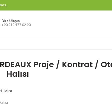
GS...
Bize Ulaşın
+90 212 477 02 90
RDEAUX Proje / Kontrat / Ot
Halısı
alısı