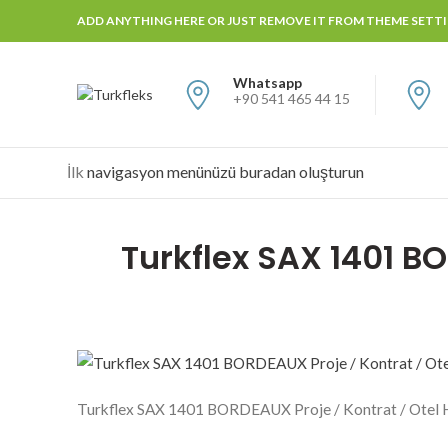
ADD ANYTHING HERE OR JUST REMOVE IT FROM THEME SETTIN
Whatsapp
+90 541 465 44 15
İlk
navigasyon menünüzü buradan oluşturun
Turkflex SAX 1401 BO
Turkflex SAX 1401 BORDEAUX Proje / Kontrat / Otel H