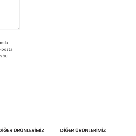
ımda
e-posta
m bu
DIĞER ÜRÜNLERIMIZ
DIĞER ÜRÜNLERIMIZ