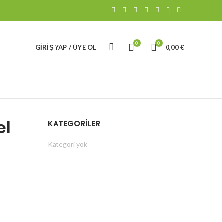
0
0
GIRIŞ YAP / ÜYE OL
0,00
€
el
KATEGORILER
Kategori yok