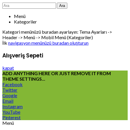
Ara
Menü
Kategoriler
Kategori menünüzü buradan ayarlayın: Tema Ayarları ->
Header -> Menü -> Mobil Menü (Kategoriler)
İlk
navigasyon menünüzü buradan oluşturun
Alışveriş Sepeti
kapat
ADD ANYTHING HERE OR JUST REMOVE IT FROM
THEME SETTINGS...
Facebook
Twitter
Google
Email
Instagram
YouTube
Pinterest
Menü