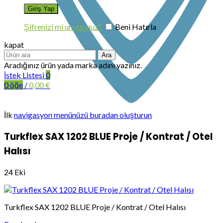
Şifrenizi mi unuttunuz?
Beni Hatırla
kapat
Ara
Aradığınız ürün yada marka adını yazınız.
İstek Listesi
0
0
öğe
/
0,00
€
İlk
navigasyon menünüzü buradan oluşturun
Turkflex SAX 1202 BLUE Proje / Kontrat / Otel
Halısı
24
Eki
Turkflex SAX 1202 BLUE Proje / Kontrat / Otel Halısı