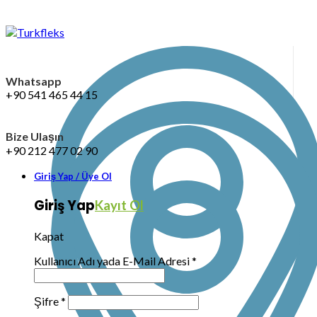
Whatsapp
+90 541 465 44 15
Bize Ulaşın
+90 212 477 02 90
Giriş Yap / Üye Ol
Giriş Yap
Kayıt Ol
Kapat
Kullanıcı Adı yada E-Mail Adresi
*
Şifre
*