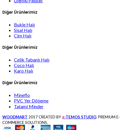
Logolu Paspas
Diğer Ürünlerimiz
Bukle Halı
Sisal Halı
Çim Halı
Diğer Ürünlerimiz
Çelik Tabanlı Halı
Coco Halı
Karo Halı
Diğer Ürünlerimiz
Mineflo
PVC Yer Döşeme
Tatami Minder
WOODMART
2017 CREATED BY
-TEMOS STUDIO
. PREMIUM E-
X
COMMERCE SOLUTIONS.