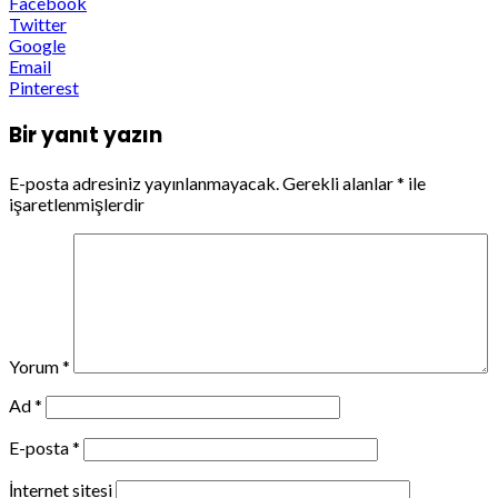
Facebook
Twitter
Google
Email
Pinterest
Bir yanıt yazın
E-posta adresiniz yayınlanmayacak.
Gerekli alanlar
*
ile
işaretlenmişlerdir
Yorum
*
Ad
*
E-posta
*
İnternet sitesi