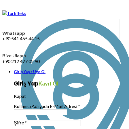
Whatsapp
+90 541 465 44 15
Bize Ulaşın
+90 212 477 02 90
Giriş Yap / Üye Ol
Giriş Yap
Kayıt Ol
Kapat
Kullanıcı Adı yada E-Mail Adresi
*
Şifre
*