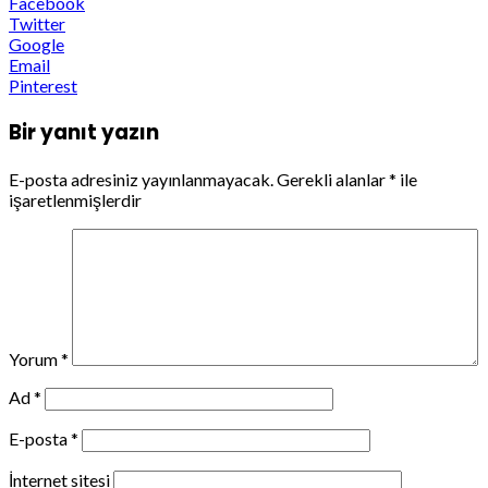
Facebook
Twitter
Google
Email
Pinterest
Bir yanıt yazın
E-posta adresiniz yayınlanmayacak.
Gerekli alanlar
*
ile
işaretlenmişlerdir
Yorum
*
Ad
*
E-posta
*
İnternet sitesi