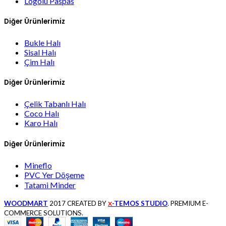
Logolu Paspas
Diğer Ürünlerimiz
Bukle Halı
Sisal Halı
Çim Halı
Diğer Ürünlerimiz
Çelik Tabanlı Halı
Coco Halı
Karo Halı
Diğer Ürünlerimiz
Mineflo
PVC Yer Döşeme
Tatami Minder
WOODMART
2017 CREATED BY
-TEMOS STUDIO
. PREMIUM E-
X
COMMERCE SOLUTIONS.