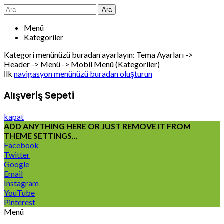
Ara
Menü
Kategoriler
Kategori menünüzü buradan ayarlayın: Tema Ayarları ->
Header -> Menü -> Mobil Menü (Kategoriler)
İlk
navigasyon menünüzü buradan oluşturun
Alışveriş Sepeti
kapat
ADD ANYTHING HERE OR JUST REMOVE IT FROM
THEME SETTINGS...
Facebook
Twitter
Google
Email
Instagram
YouTube
Pinterest
Menü