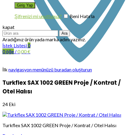
Şifrenizi mi unuttunuz?
Beni Hatırla
kapat
Ara
Aradığınız ürün yada marka adını yazınız.
İstek Listesi
0
0
öğe
/
0,00
€
İlk
navigasyon menünüzü buradan oluşturun
Turkflex SAX 1002 GREEN Proje / Kontrat /
Otel Halısı
24
Eki
Turkflex SAX 1002 GREEN Proje / Kontrat / Otel Halısı