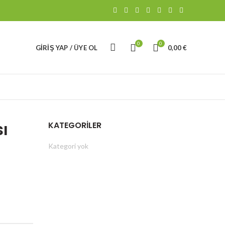
0
0
GIRIŞ YAP / ÜYE OL
0,00
€
sı
KATEGORILER
Kategori yok