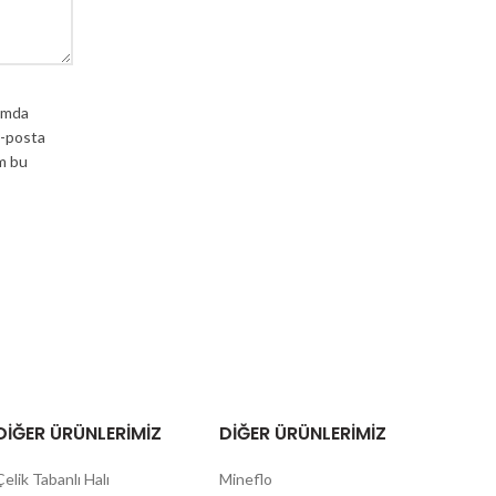
ımda
e-posta
m bu
DIĞER ÜRÜNLERIMIZ
DIĞER ÜRÜNLERIMIZ
Çelik Tabanlı Halı
Mineflo