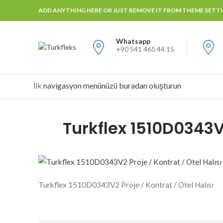
ADD ANYTHING HERE OR JUST REMOVE IT FROM THEME SETTIN
Whatsapp
+90 541 465 44 15
İlk
navigasyon menünüzü buradan oluşturun
Turkflex 1510D0343V2
Turkflex 1510D0343V2 Proje / Kontrat / Otel Halısı