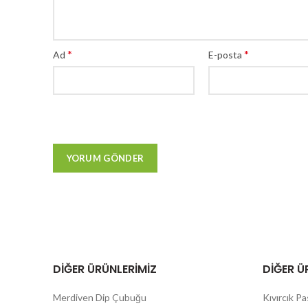
*
*
Ad
E-posta
DIĞER ÜRÜNLERIMIZ
DIĞER Ü
Merdiven Dip Çubuğu
Kıvırcık P