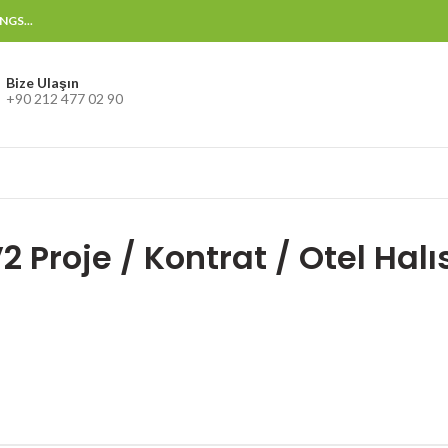
GS...
Bize Ulaşın
+90 212 477 02 90
 Proje / Kontrat / Otel Halı