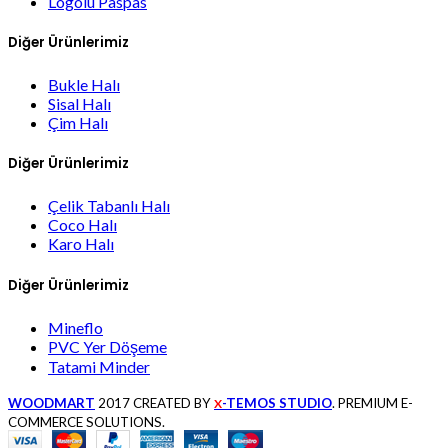
Logolu Paspas
Diğer Ürünlerimiz
Bukle Halı
Sisal Halı
Çim Halı
Diğer Ürünlerimiz
Çelik Tabanlı Halı
Coco Halı
Karo Halı
Diğer Ürünlerimiz
Mineflo
PVC Yer Döşeme
Tatami Minder
WOODMART
2017 CREATED BY
-TEMOS STUDIO
. PREMIUM E-
X
COMMERCE SOLUTIONS.