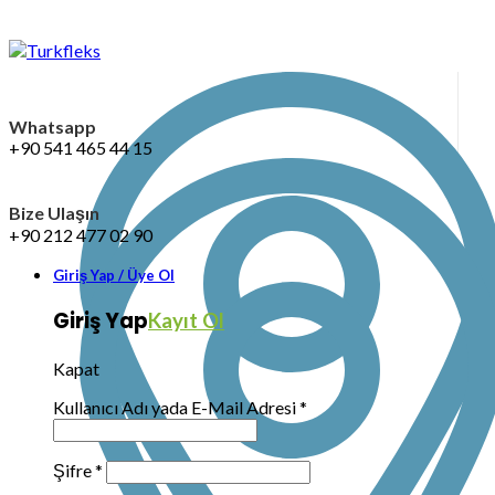
Whatsapp
+90 541 465 44 15
Bize Ulaşın
+90 212 477 02 90
Giriş Yap / Üye Ol
Giriş Yap
Kayıt Ol
Kapat
Kullanıcı Adı yada E-Mail Adresi
*
Şifre
*