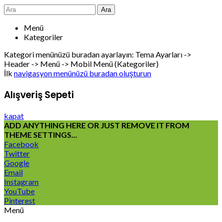
Ara
Menü
Kategoriler
Kategori menünüzü buradan ayarlayın: Tema Ayarları ->
Header -> Menü -> Mobil Menü (Kategoriler)
İlk
navigasyon menünüzü buradan oluşturun
Alışveriş Sepeti
kapat
ADD ANYTHING HERE OR JUST REMOVE IT FROM
THEME SETTINGS...
Facebook
Twitter
Google
Email
Instagram
YouTube
Pinterest
Menü