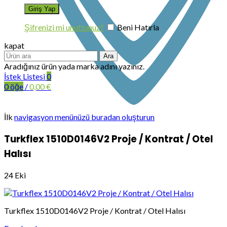
Şifrenizi mi unuttunuz?
Beni Hatırla
kapat
Ara
Aradığınız ürün yada marka adını yazınız.
İstek Listesi
0
0
öğe
/
0,00
€
İlk
navigasyon menünüzü buradan oluşturun
Turkflex 1510D0146V2 Proje / Kontrat / Otel
Halısı
24
Eki
Turkflex 1510D0146V2 Proje / Kontrat / Otel Halısı