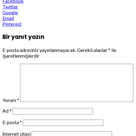
Facebook
Twitter
Google
Email
Pinterest
Bir yanıt yazın
E-posta adresiniz yayınlanmayacak.
Gerekli alanlar
*
ile
işaretlenmişlerdir
Yorum
*
Ad
*
E-posta
*
İnternet sitesi