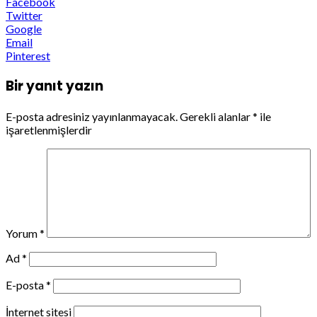
Facebook
Twitter
Google
Email
Pinterest
Bir yanıt yazın
E-posta adresiniz yayınlanmayacak.
Gerekli alanlar
*
ile
işaretlenmişlerdir
Yorum
*
Ad
*
E-posta
*
İnternet sitesi