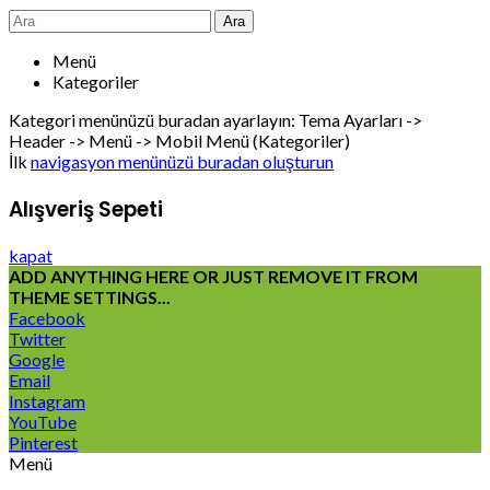
Ara
Menü
Kategoriler
Kategori menünüzü buradan ayarlayın: Tema Ayarları ->
Header -> Menü -> Mobil Menü (Kategoriler)
İlk
navigasyon menünüzü buradan oluşturun
Alışveriş Sepeti
kapat
ADD ANYTHING HERE OR JUST REMOVE IT FROM
THEME SETTINGS...
Facebook
Twitter
Google
Email
Instagram
YouTube
Pinterest
Menü