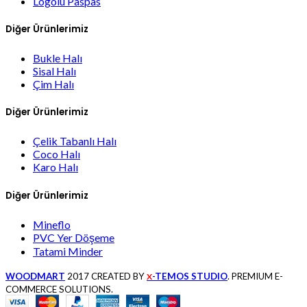
Logolu Paspas
Diğer Ürünlerimiz
Bukle Halı
Sisal Halı
Çim Halı
Diğer Ürünlerimiz
Çelik Tabanlı Halı
Coco Halı
Karo Halı
Diğer Ürünlerimiz
Mineflo
PVC Yer Döşeme
Tatami Minder
WOODMART
2017 CREATED BY
-TEMOS STUDIO
. PREMIUM E-
X
COMMERCE SOLUTIONS.