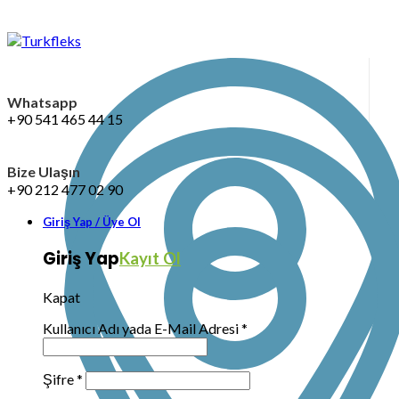
Whatsapp
+90 541 465 44 15
Bize Ulaşın
+90 212 477 02 90
Giriş Yap / Üye Ol
Giriş Yap
Kayıt Ol
Kapat
Kullanıcı Adı yada E-Mail Adresi
*
Şifre
*