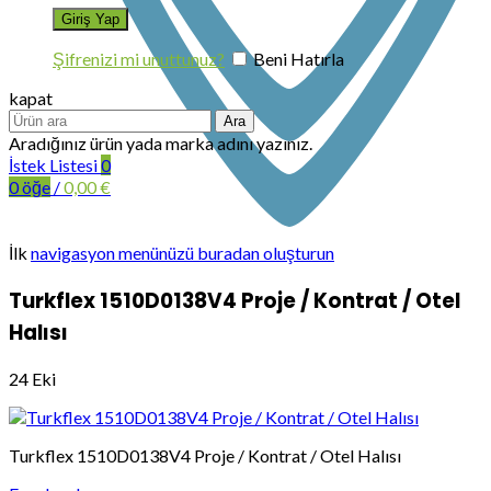
Şifrenizi mi unuttunuz?
Beni Hatırla
kapat
Ara
Aradığınız ürün yada marka adını yazınız.
İstek Listesi
0
0
öğe
/
0,00
€
İlk
navigasyon menünüzü buradan oluşturun
Turkflex 1510D0138V4 Proje / Kontrat / Otel
Halısı
24
Eki
Turkflex 1510D0138V4 Proje / Kontrat / Otel Halısı