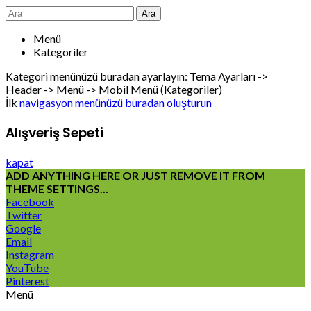
Ara
Menü
Kategoriler
Kategori menünüzü buradan ayarlayın: Tema Ayarları ->
Header -> Menü -> Mobil Menü (Kategoriler)
İlk
navigasyon menünüzü buradan oluşturun
Alışveriş Sepeti
kapat
ADD ANYTHING HERE OR JUST REMOVE IT FROM
THEME SETTINGS...
Facebook
Twitter
Google
Email
Instagram
YouTube
Pinterest
Menü