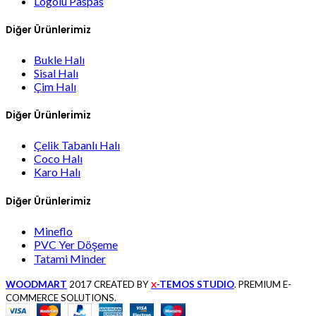
Logolu Paspas
Diğer Ürünlerimiz
Bukle Halı
Sisal Halı
Çim Halı
Diğer Ürünlerimiz
Çelik Tabanlı Halı
Coco Halı
Karo Halı
Diğer Ürünlerimiz
Mineflo
PVC Yer Döşeme
Tatami Minder
WOODMART
2017 CREATED BY
-TEMOS STUDIO
. PREMIUM E-
X
COMMERCE SOLUTIONS.