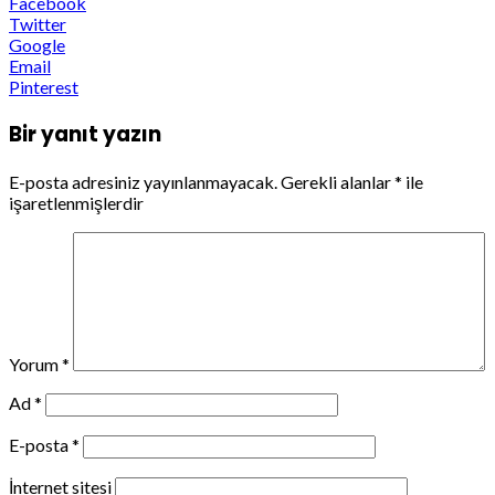
Facebook
Twitter
Google
Email
Pinterest
Bir yanıt yazın
E-posta adresiniz yayınlanmayacak.
Gerekli alanlar
*
ile
işaretlenmişlerdir
Yorum
*
Ad
*
E-posta
*
İnternet sitesi