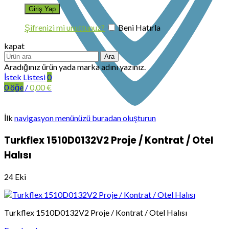
Şifrenizi mi unuttunuz?
Beni Hatırla
kapat
Ara
Aradığınız ürün yada marka adını yazınız.
İstek Listesi
0
0
öğe
/
0,00
€
İlk
navigasyon menünüzü buradan oluşturun
Turkflex 1510D0132V2 Proje / Kontrat / Otel
Halısı
24
Eki
Turkflex 1510D0132V2 Proje / Kontrat / Otel Halısı