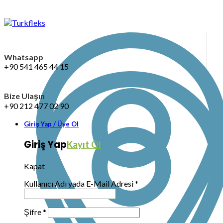
Whatsapp
+90 541 465 44 15
Bize Ulaşın
+90 212 477 02 90
Giriş Yap / Üye Ol
Giriş Yap
Kayıt Ol
Kapat
Kullanıcı Adı yada E-Mail Adresi
*
Şifre
*