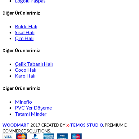
Logolu Paspas
Diğer Ürünlerimiz
Bukle Halı
Sisal Halı
Çim Halı
Diğer Ürünlerimiz
Çelik Tabanlı Halı
Coco Halı
Karo Halı
Diğer Ürünlerimiz
Mineflo
PVC Yer Döşeme
Tatami Minder
WOODMART
2017 CREATED BY
-TEMOS STUDIO
. PREMIUM E-
X
COMMERCE SOLUTIONS.