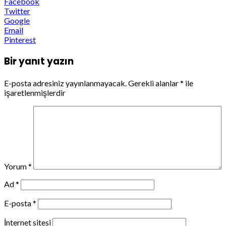
Facebook
Twitter
Google
Email
Pinterest
Bir yanıt yazın
E-posta adresiniz yayınlanmayacak.
Gerekli alanlar
*
ile
işaretlenmişlerdir
Yorum
*
Ad
*
E-posta
*
İnternet sitesi