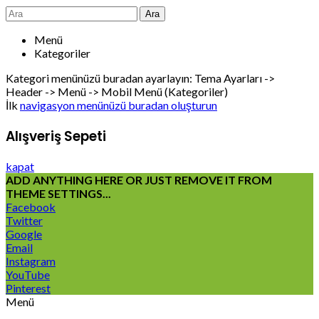
Ara
Menü
Kategoriler
Kategori menünüzü buradan ayarlayın: Tema Ayarları ->
Header -> Menü -> Mobil Menü (Kategoriler)
İlk
navigasyon menünüzü buradan oluşturun
Alışveriş Sepeti
kapat
ADD ANYTHING HERE OR JUST REMOVE IT FROM
THEME SETTINGS...
Facebook
Twitter
Google
Email
Instagram
YouTube
Pinterest
Menü