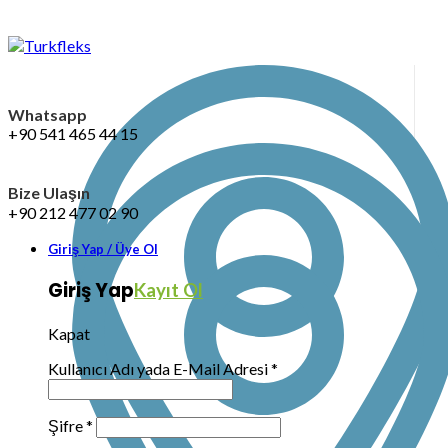
Whatsapp
+90 541 465 44 15
Bize Ulaşın
+90 212 477 02 90
Giriş Yap / Üye Ol
Giriş Yap
Kayıt Ol
Kapat
Kullanıcı Adı yada E-Mail Adresi
*
Şifre
*