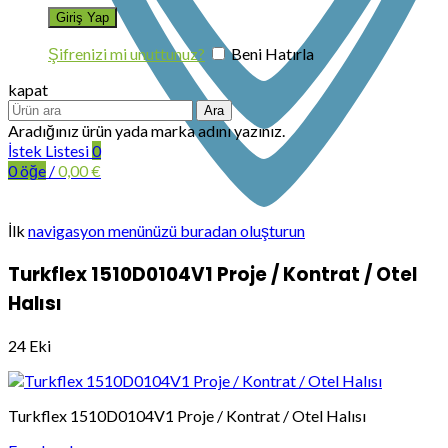
Şifrenizi mi unuttunuz?
Beni Hatırla
kapat
Ara
Aradığınız ürün yada marka adını yazınız.
İstek Listesi
0
0
öğe
/
0,00
€
İlk
navigasyon menünüzü buradan oluşturun
Turkflex 1510D0104V1 Proje / Kontrat / Otel
Halısı
24
Eki
Turkflex 1510D0104V1 Proje / Kontrat / Otel Halısı