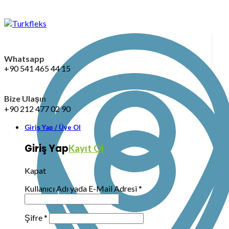
Whatsapp
+90 541 465 44 15
Bize Ulaşın
+90 212 477 02 90
Giriş Yap / Üye Ol
Giriş Yap
Kayıt Ol
Kapat
Kullanıcı Adı yada E-Mail Adresi
*
Şifre
*