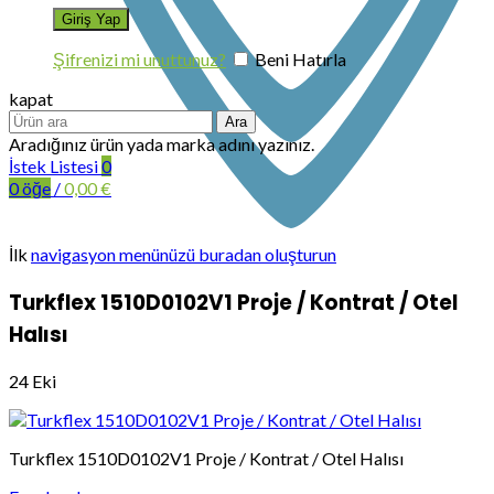
Şifrenizi mi unuttunuz?
Beni Hatırla
kapat
Ara
Aradığınız ürün yada marka adını yazınız.
İstek Listesi
0
0
öğe
/
0,00
€
İlk
navigasyon menünüzü buradan oluşturun
Turkflex 1510D0102V1 Proje / Kontrat / Otel
Halısı
24
Eki
Turkflex 1510D0102V1 Proje / Kontrat / Otel Halısı