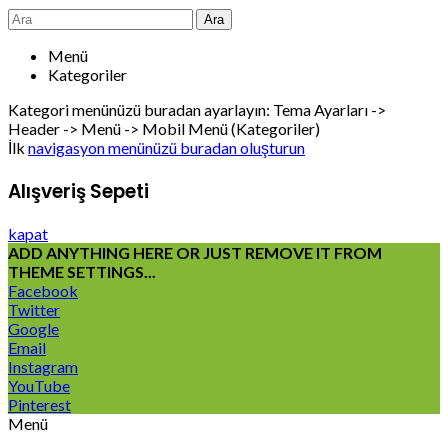
Ara
Menü
Kategoriler
Kategori menünüzü buradan ayarlayın: Tema Ayarları ->
Header -> Menü -> Mobil Menü (Kategoriler)
İlk
navigasyon menünüzü buradan oluşturun
Alışveriş Sepeti
kapat
ADD ANYTHING HERE OR JUST REMOVE IT FROM
THEME SETTINGS...
Facebook
Twitter
Google
Email
Instagram
YouTube
Pinterest
Menü