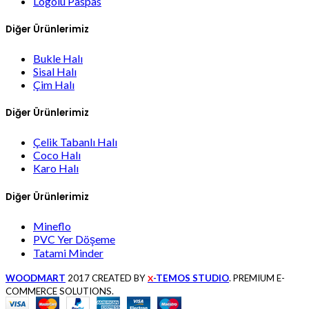
Logolu Paspas
Diğer Ürünlerimiz
Bukle Halı
Sisal Halı
Çim Halı
Diğer Ürünlerimiz
Çelik Tabanlı Halı
Coco Halı
Karo Halı
Diğer Ürünlerimiz
Mineflo
PVC Yer Döşeme
Tatami Minder
WOODMART
2017 CREATED BY
-TEMOS STUDIO
. PREMIUM E-
X
COMMERCE SOLUTIONS.