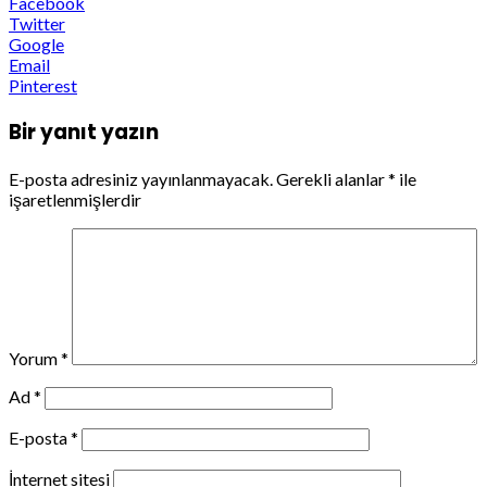
Facebook
Twitter
Google
Email
Pinterest
Bir yanıt yazın
E-posta adresiniz yayınlanmayacak.
Gerekli alanlar
*
ile
işaretlenmişlerdir
Yorum
*
Ad
*
E-posta
*
İnternet sitesi