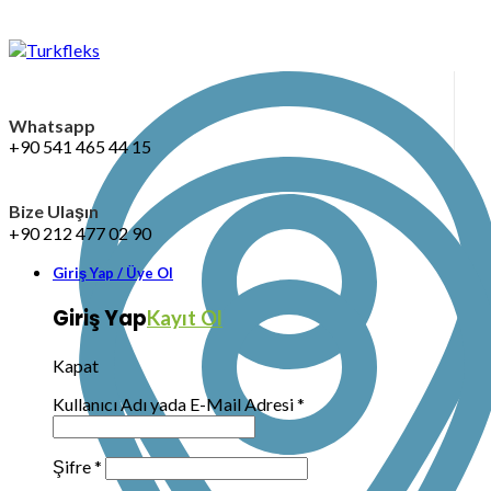
Whatsapp
+90 541 465 44 15
Bize Ulaşın
+90 212 477 02 90
Giriş Yap / Üye Ol
Giriş Yap
Kayıt Ol
Kapat
Kullanıcı Adı yada E-Mail Adresi
*
Şifre
*