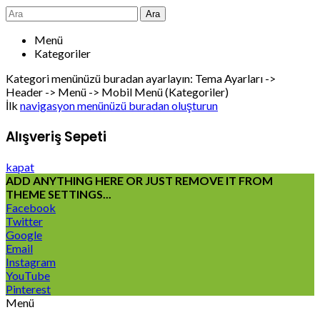
Ara
Menü
Kategoriler
Kategori menünüzü buradan ayarlayın: Tema Ayarları ->
Header -> Menü -> Mobil Menü (Kategoriler)
İlk
navigasyon menünüzü buradan oluşturun
Alışveriş Sepeti
kapat
ADD ANYTHING HERE OR JUST REMOVE IT FROM
THEME SETTINGS...
Facebook
Twitter
Google
Email
Instagram
YouTube
Pinterest
Menü