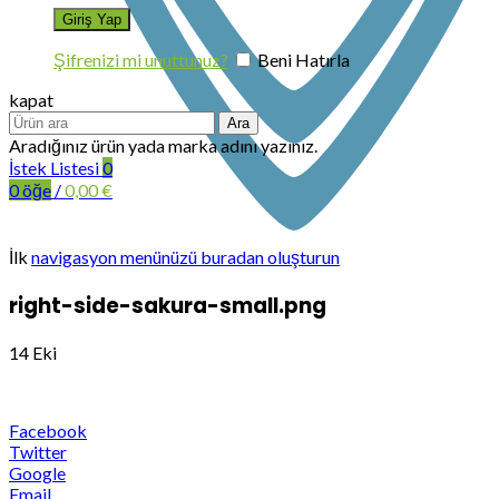
Şifrenizi mi unuttunuz?
Beni Hatırla
kapat
Ara
Aradığınız ürün yada marka adını yazınız.
İstek Listesi
0
0
öğe
/
0,00
€
İlk
navigasyon menünüzü buradan oluşturun
right-side-sakura-small.png
14
Eki
Facebook
Twitter
Google
Email