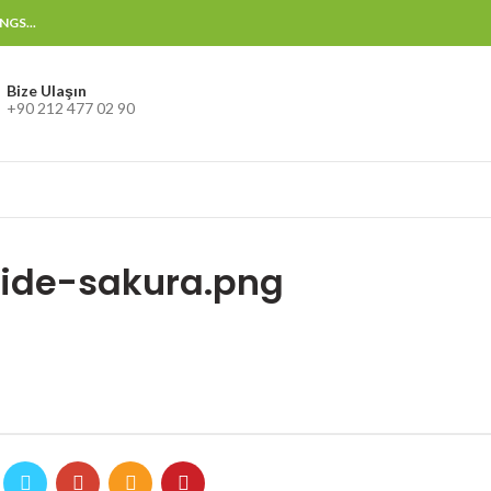
GS...
Bize Ulaşın
+90 212 477 02 90
side-sakura.png