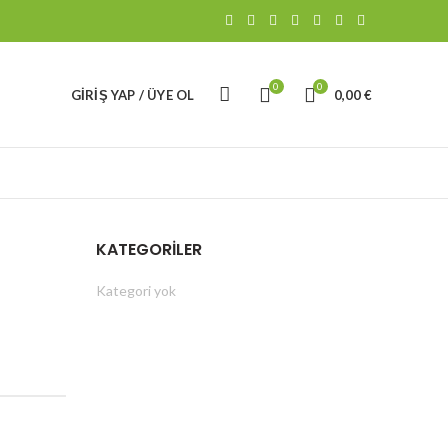
0
0
GIRIŞ YAP / ÜYE OL
0,00
€
KATEGORILER
Kategori yok