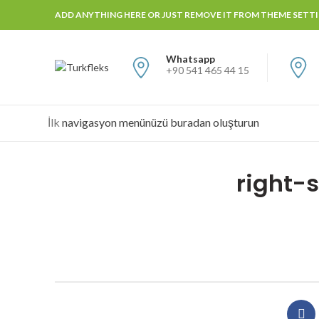
ADD ANYTHING HERE OR JUST REMOVE IT FROM THEME SETTIN
Whatsapp
+90 541 465 44 15
İlk
navigasyon menünüzü buradan oluşturun
right-