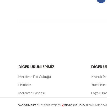
DIĞER ÜRÜNLERIMIZ
DIĞER Ü
Merdiven Dip Çubuğu
Kıvırcık P
Halıfleks
Yurt Halısı
Merdiven Paspası
Logolu Pa
X
WOODMART
2017 CREATED BY
-TEMOS STUDIO
. PREMIUM E-CO