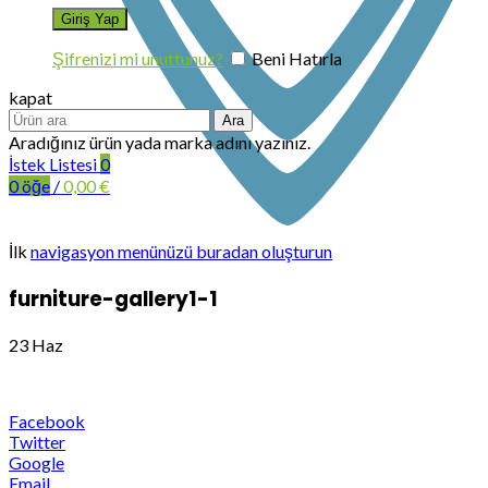
Şifrenizi mi unuttunuz?
Beni Hatırla
kapat
Ara
Aradığınız ürün yada marka adını yazınız.
İstek Listesi
0
0
öğe
/
0,00
€
İlk
navigasyon menünüzü buradan oluşturun
furniture-gallery1-1
23
Haz
Facebook
Twitter
Google
Email