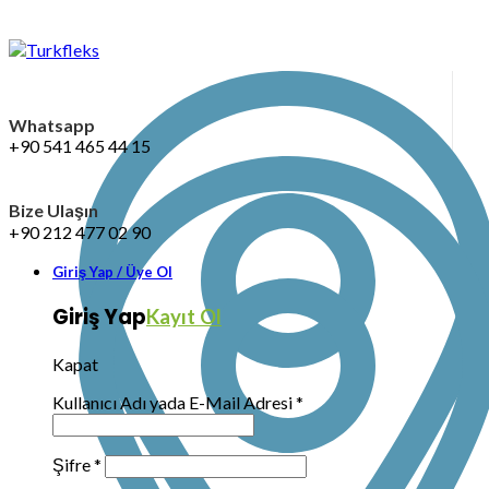
Whatsapp
+90 541 465 44 15
Bize Ulaşın
+90 212 477 02 90
Giriş Yap / Üye Ol
Giriş Yap
Kayıt Ol
Kapat
Kullanıcı Adı yada E-Mail Adresi
*
Şifre
*