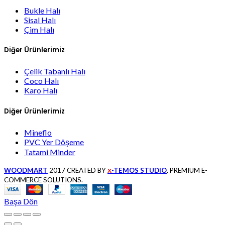
Bukle Halı
Sisal Halı
Çim Halı
Diğer Ürünlerimiz
Çelik Tabanlı Halı
Coco Halı
Karo Halı
Diğer Ürünlerimiz
Mineflo
PVC Yer Döşeme
Tatami Minder
WOODMART
2017 CREATED BY
-TEMOS STUDIO
. PREMIUM E-
X
COMMERCE SOLUTIONS.
Başa Dön