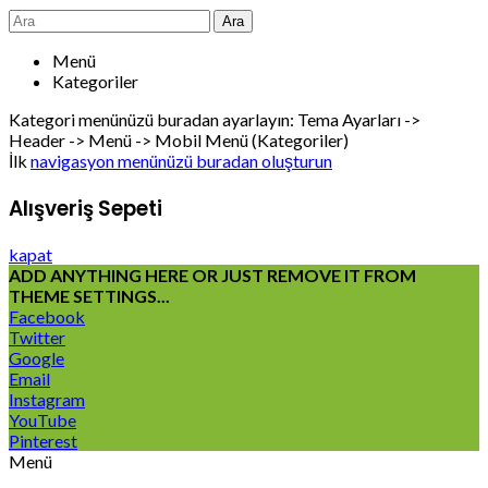
Ara
Menü
Kategoriler
Kategori menünüzü buradan ayarlayın: Tema Ayarları ->
Header -> Menü -> Mobil Menü (Kategoriler)
İlk
navigasyon menünüzü buradan oluşturun
Alışveriş Sepeti
kapat
ADD ANYTHING HERE OR JUST REMOVE IT FROM
THEME SETTINGS...
Facebook
Twitter
Google
Email
Instagram
YouTube
Pinterest
Menü