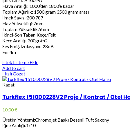
İplik Cinsi: %100 PA
Hava Aralığı: 1000’den 1800’e kadar
Toplam Ağırlık: 1500 gram 3500 gram arası
İlmek Sayısı:200.787
Hav Yüksekliği:7mm
Toplam Yükseklik:9mm
İkinci-Son Taban:Keçe/Felt
Keçe Aralığı:300gr/m2
Ses Emiş İzolasyanu:28dB
Eni:4m
İstek Listeme Ekle
Add to cart
Hızlı Gözat
Kapat
Turkflex 1510D0228V2 Proje / Kontrat / Otel Ha
10,00
€
Üretim Yöntemi:Chromojet Baskı Desenli Tuft Saxony
İğne Aralığı:1/10