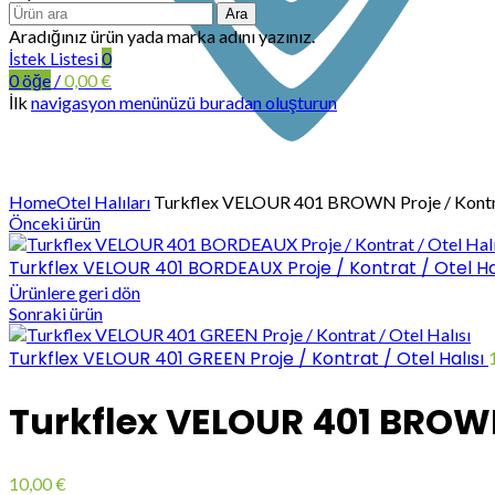
Ara
Aradığınız ürün yada marka adını yazınız.
İstek Listesi
0
0
öğe
/
0,00
€
İlk
navigasyon menünüzü buradan oluşturun
Büyütmek için tıklayın
Home
Otel Halıları
Turkflex VELOUR 401 BROWN Proje / Kontrat
Önceki ürün
Turkflex VELOUR 401 BORDEAUX Proje / Kontrat / Otel Ha
Ürünlere geri dön
Sonraki ürün
Turkflex VELOUR 401 GREEN Proje / Kontrat / Otel Halısı
Turkflex VELOUR 401 BROWN 
10,00
€