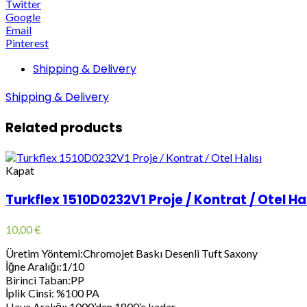
Twitter
Google
Email
Pinterest
Shipping & Delivery
Shipping & Delivery
Related products
Kapat
Turkflex 1510D0232V1 Proje / Kontrat / Otel Hal
10,00
€
Üretim Yöntemi:Chromojet Baskı Desenli Tuft Saxony
İğne Aralığı:1/10
Birinci Taban:PP
İplik Cinsi: %100 PA
Hava Aralığı: 1000’den 1800’e kadar