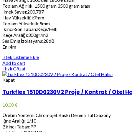
Toplam Ağırlık: 1500 gram 3500 gram arası
İlmek Sayısı:200.787
Hav Yüksekliği:7mm
Toplam Yükseklik:9mm
İkinci-Son Taban:Keçe/Felt
Keçe Aralığı:300gr/m2
Ses Emiş İzolasyanu:28dB
Eni:4m
İstek Listeme Ekle
Add to cart
Hızlı Gözat
Kapat
Turkflex 1510D0230V2 Proje / Kontrat / Otel Ha
10,00
€
Üretim Yöntemi:Chromojet Baskı Desenli Tuft Saxony
İğne Aralığı:1/10
Birinci Taban:PP