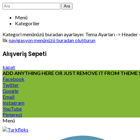
Ara
Menü
Kategoriler
Kategori menünüzü buradan ayarlayın: Tema Ayarları -> Header
İlk
navigasyon menünüzü buradan oluşturun
Alışveriş Sepeti
kapat
ADD ANYTHING HERE OR JUST REMOVE IT FROM THEME S
Facebook
Twitter
Google
Email
Instagram
YouTube
Pinterest
Menü