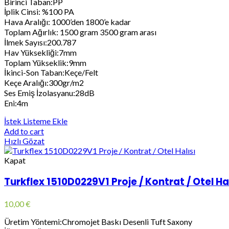
Birinci Taban:PP
İplik Cinsi: %100 PA
Hava Aralığı: 1000’den 1800’e kadar
Toplam Ağırlık: 1500 gram 3500 gram arası
İlmek Sayısı:200.787
Hav Yüksekliği:7mm
Toplam Yükseklik:9mm
İkinci-Son Taban:Keçe/Felt
Keçe Aralığı:300gr/m2
Ses Emiş İzolasyanu:28dB
Eni:4m
İstek Listeme Ekle
Add to cart
Hızlı Gözat
Kapat
Turkflex 1510D0229V1 Proje / Kontrat / Otel Hal
10,00
€
Üretim Yöntemi:Chromojet Baskı Desenli Tuft Saxony