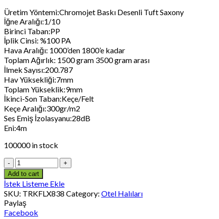
Üretim Yöntemi:Chromojet Baskı Desenli Tuft Saxony
İğne Aralığı:1/10
Birinci Taban:PP
İplik Cinsi: %100 PA
Hava Aralığı: 1000’den 1800’e kadar
Toplam Ağırlık: 1500 gram 3500 gram arası
İlmek Sayısı:200.787
Hav Yüksekliği:7mm
Toplam Yükseklik:9mm
İkinci-Son Taban:Keçe/Felt
Keçe Aralığı:300gr/m2
Ses Emiş İzolasyanu:28dB
Eni:4m
100000 in stock
Add to cart
İstek Listeme Ekle
SKU:
TRKFLX838
Category:
Otel Halıları
Paylaş
Facebook