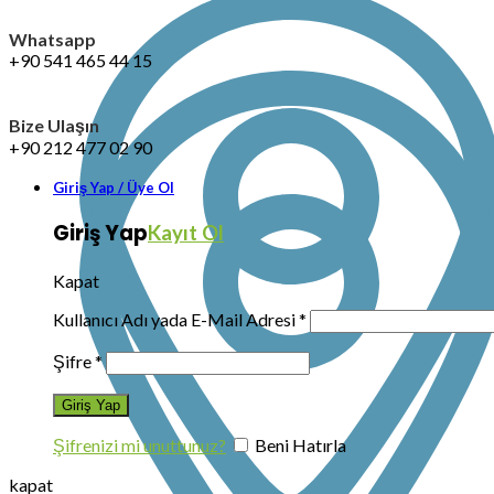
Whatsapp
+90 541 465 44 15
Bize Ulaşın
+90 212 477 02 90
Giriş Yap / Üye Ol
Giriş Yap
Kayıt Ol
Kapat
Kullanıcı Adı yada E-Mail Adresi
*
Şifre
*
Şifrenizi mi unuttunuz?
Beni Hatırla
kapat