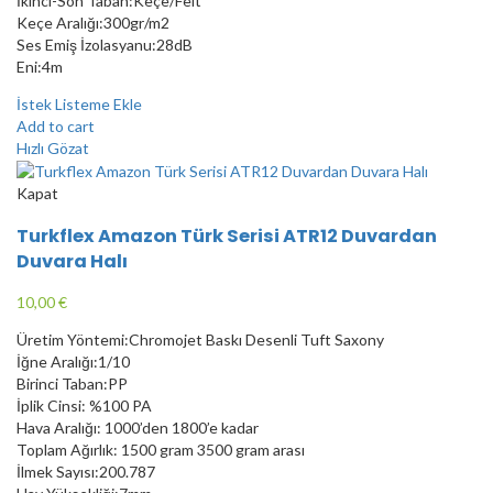
İkinci-Son Taban:Keçe/Felt
Keçe Aralığı:300gr/m2
Ses Emiş İzolasyanu:28dB
Eni:4m
İstek Listeme Ekle
Add to cart
Hızlı Gözat
Kapat
Turkflex Amazon Türk Serisi ATR12 Duvardan
Duvara Halı
10,00
€
Üretim Yöntemi:Chromojet Baskı Desenli Tuft Saxony
İğne Aralığı:1/10
Birinci Taban:PP
İplik Cinsi: %100 PA
Hava Aralığı: 1000’den 1800’e kadar
Toplam Ağırlık: 1500 gram 3500 gram arası
İlmek Sayısı:200.787