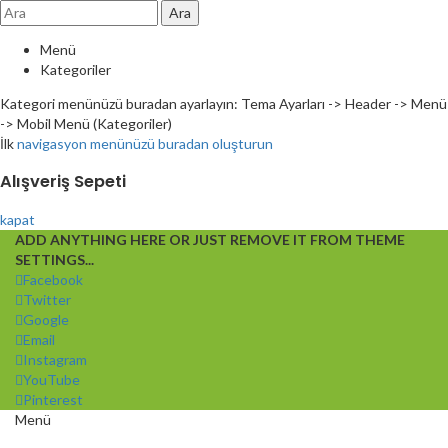
Ara
Menü
Kategoriler
Kategori menünüzü buradan ayarlayın: Tema Ayarları -> Header -> Menü
-> Mobil Menü (Kategoriler)
İlk
navigasyon menünüzü buradan oluşturun
Alışveriş Sepeti
kapat
ADD ANYTHING HERE OR JUST REMOVE IT FROM THEME
SETTINGS...
Facebook
Twitter
Google
Email
Instagram
YouTube
Pinterest
Menü