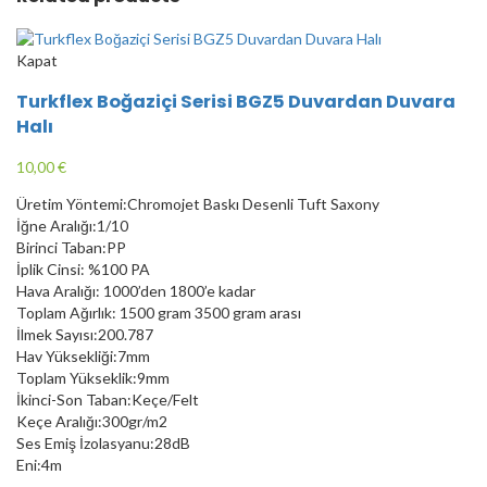
Kapat
Turkflex Boğaziçi Serisi BGZ5 Duvardan Duvara
Halı
10,00
€
Üretim Yöntemi:Chromojet Baskı Desenli Tuft Saxony
İğne Aralığı:1/10
Birinci Taban:PP
İplik Cinsi: %100 PA
Hava Aralığı: 1000’den 1800’e kadar
Toplam Ağırlık: 1500 gram 3500 gram arası
İlmek Sayısı:200.787
Hav Yüksekliği:7mm
Toplam Yükseklik:9mm
İkinci-Son Taban:Keçe/Felt
Keçe Aralığı:300gr/m2
Ses Emiş İzolasyanu:28dB
Eni:4m