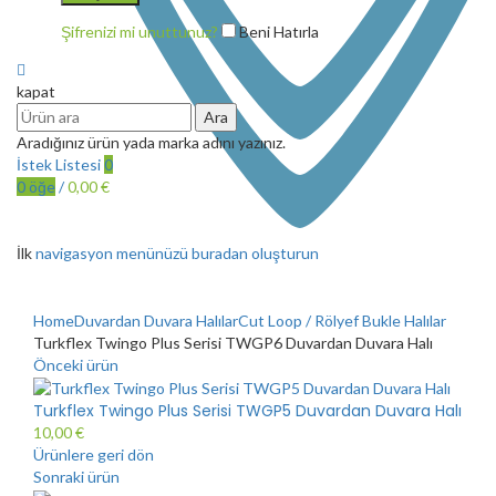
Şifrenizi mi unuttunuz?
Beni Hatırla
kapat
Ara
Aradığınız ürün yada marka adını yazınız.
İstek Listesi
0
0
öğe
/
0,00
€
İlk
navigasyon menünüzü buradan oluşturun
Büyütmek için tıklayın
Home
Duvardan Duvara Halılar
Cut Loop / Rölyef Bukle Halılar
Turkflex Twingo Plus Serisi TWGP6 Duvardan Duvara Halı
Önceki ürün
Turkflex Twingo Plus Serisi TWGP5 Duvardan Duvara Halı
10,00
€
Ürünlere geri dön
Sonraki ürün