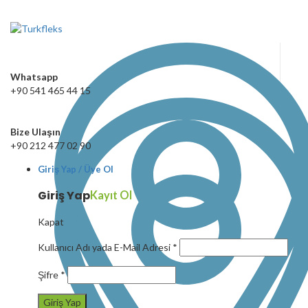
Whatsapp
+90 541 465 44 15
Bize Ulaşın
+90 212 477 02 90
Giriş Yap / Üye Ol
Giriş Yap
Kayıt Ol
Kapat
Kullanıcı Adı yada E-Mail Adresi
*
Şifre
*