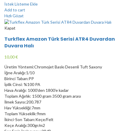
İstek Listeme Ekle
Add to cart
Hızlı Gözat
Kapat
Turkflex Amazon Türk Serisi ATR4 Duvardan
Duvara Halı
10,00
€
Üretim Yöntemi:Chromojet Baskı Desenli Tuft Saxony
İğne Aralığı:1/10
Birinci Taban:PP
İplik Cinsi: %100 PA
Hava Aralığı: 1000’den 1800’e kadar
Toplam Ağırlık: 1500 gram 3500 gram arası
İlmek Sayısı:200.787
Hav Yüksekliği:7mm
Toplam Yükseklik:9mm
İkinci-Son Taban:Keçe/Felt
Keçe Aralığı:300gr/m2