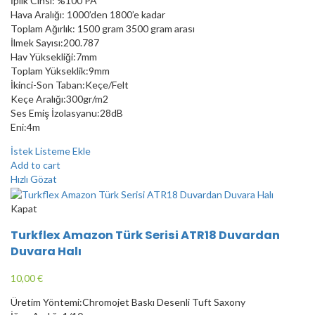
İplik Cinsi: %100 PA
Hava Aralığı: 1000’den 1800’e kadar
Toplam Ağırlık: 1500 gram 3500 gram arası
İlmek Sayısı:200.787
Hav Yüksekliği:7mm
Toplam Yükseklik:9mm
İkinci-Son Taban:Keçe/Felt
Keçe Aralığı:300gr/m2
Ses Emiş İzolasyanu:28dB
Eni:4m
İstek Listeme Ekle
Add to cart
Hızlı Gözat
Kapat
Turkflex Amazon Türk Serisi ATR18 Duvardan
Duvara Halı
10,00
€
Üretim Yöntemi:Chromojet Baskı Desenli Tuft Saxony