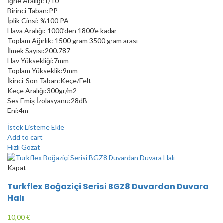
İğne Aralığı:1/10
Birinci Taban:PP
İplik Cinsi: %100 PA
Hava Aralığı: 1000’den 1800’e kadar
Toplam Ağırlık: 1500 gram 3500 gram arası
İlmek Sayısı:200.787
Hav Yüksekliği:7mm
Toplam Yükseklik:9mm
İkinci-Son Taban:Keçe/Felt
Keçe Aralığı:300gr/m2
Ses Emiş İzolasyanu:28dB
Eni:4m
İstek Listeme Ekle
Add to cart
Hızlı Gözat
Kapat
Turkflex Boğaziçi Serisi BGZ8 Duvardan Duvara
Halı
10,00
€