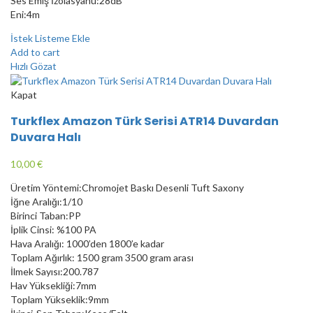
Ses Emiş İzolasyanu:28dB
Eni:4m
İstek Listeme Ekle
Add to cart
Hızlı Gözat
Kapat
Turkflex Amazon Türk Serisi ATR14 Duvardan
Duvara Halı
10,00
€
Üretim Yöntemi:Chromojet Baskı Desenli Tuft Saxony
İğne Aralığı:1/10
Birinci Taban:PP
İplik Cinsi: %100 PA
Hava Aralığı: 1000’den 1800’e kadar
Toplam Ağırlık: 1500 gram 3500 gram arası
İlmek Sayısı:200.787
Hav Yüksekliği:7mm
Toplam Yükseklik:9mm