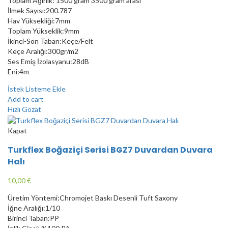
Toplam Ağırlık: 1500 gram 3500 gram arası
İlmek Sayısı:200.787
Hav Yüksekliği:7mm
Toplam Yükseklik:9mm
İkinci-Son Taban:Keçe/Felt
Keçe Aralığı:300gr/m2
Ses Emiş İzolasyanu:28dB
Eni:4m
İstek Listeme Ekle
Add to cart
Hızlı Gözat
Kapat
Turkflex Boğaziçi Serisi BGZ7 Duvardan Duvara
Halı
10,00
€
Üretim Yöntemi:Chromojet Baskı Desenli Tuft Saxony
İğne Aralığı:1/10
Birinci Taban:PP