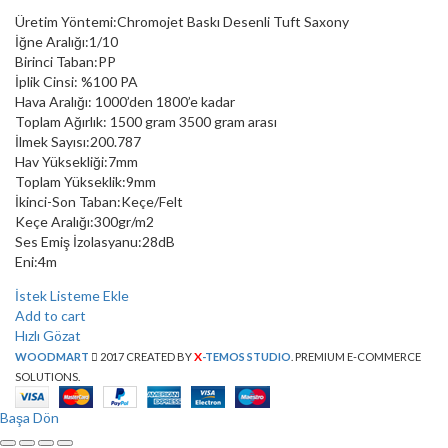
Üretim Yöntemi:Chromojet Baskı Desenli Tuft Saxony
İğne Aralığı:1/10
Birinci Taban:PP
İplik Cinsi: %100 PA
Hava Aralığı: 1000’den 1800’e kadar
Toplam Ağırlık: 1500 gram 3500 gram arası
İlmek Sayısı:200.787
Hav Yüksekliği:7mm
Toplam Yükseklik:9mm
İkinci-Son Taban:Keçe/Felt
Keçe Aralığı:300gr/m2
Ses Emiş İzolasyanu:28dB
Eni:4m
İstek Listeme Ekle
Add to cart
Hızlı Gözat
X
WOODMART
2017 CREATED BY
-TEMOS STUDIO
. PREMIUM E-COMMERCE
SOLUTIONS.
Başa Dön