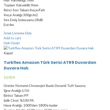
Hav Yüksekliği:7mm
Toplam Yükseklik:9mm
İkinci-Son Taban:Keçe/Felt
Keçe Aralığı:300gr/m2
Ses Emiş İzolasyanu:28dB
Eni:4m
İstek Listeme Ekle
Add to cart
Hızlı Gözat
Kapat
Turkflex Amazon Türk Serisi ATR9 Duvardan
Duvara Halı
10,00
€
Üretim Yöntemi:Chromojet Baskı Desenli Tuft Saxony
İğne Aralığı:1/10
Birinci Taban:PP
İplik Cinsi: %100 PA
Hava Aralığı: 1000’den 1800’e kadar