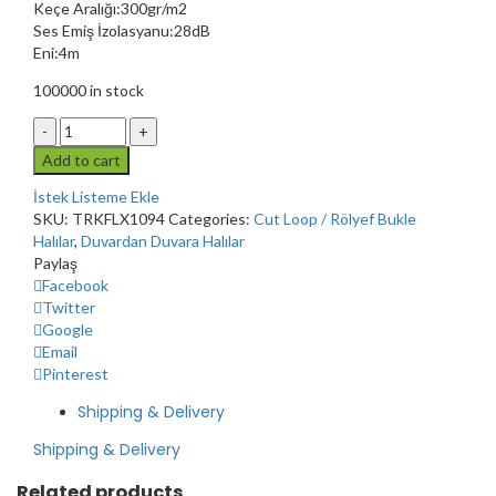
Keçe Aralığı:300gr/m2
Ses Emiş İzolasyanu:28dB
Eni:4m
100000 in stock
Add to cart
İstek Listeme Ekle
SKU:
TRKFLX1094
Categories:
Cut Loop / Rölyef Bukle
Halılar
,
Duvardan Duvara Halılar
Paylaş
Facebook
Twitter
Google
Email
Pinterest
Shipping & Delivery
Shipping & Delivery
Related products