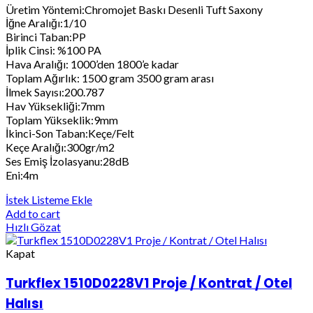
Üretim Yöntemi:Chromojet Baskı Desenli Tuft Saxony
İğne Aralığı:1/10
Birinci Taban:PP
İplik Cinsi: %100 PA
Hava Aralığı: 1000’den 1800’e kadar
Toplam Ağırlık: 1500 gram 3500 gram arası
İlmek Sayısı:200.787
Hav Yüksekliği:7mm
Toplam Yükseklik:9mm
İkinci-Son Taban:Keçe/Felt
Keçe Aralığı:300gr/m2
Ses Emiş İzolasyanu:28dB
Eni:4m
İstek Listeme Ekle
Add to cart
Hızlı Gözat
Kapat
Turkflex 1510D0228V1 Proje / Kontrat / Otel
Halısı