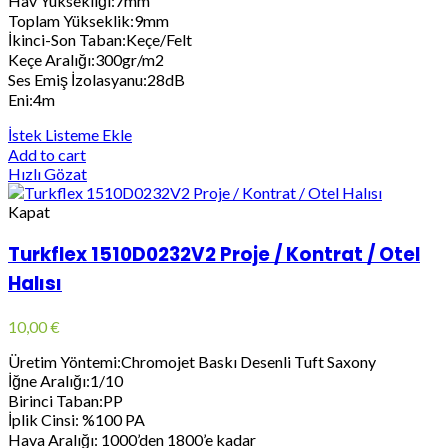
Hav Yüksekliği:7mm
Toplam Yükseklik:9mm
İkinci-Son Taban:Keçe/Felt
Keçe Aralığı:300gr/m2
Ses Emiş İzolasyanu:28dB
Eni:4m
İstek Listeme Ekle
Add to cart
Hızlı Gözat
Kapat
Turkflex 1510D0232V2 Proje / Kontrat / Otel
Halısı
10,00
€
Üretim Yöntemi:Chromojet Baskı Desenli Tuft Saxony
İğne Aralığı:1/10
Birinci Taban:PP
İplik Cinsi: %100 PA
Hava Aralığı: 1000’den 1800’e kadar