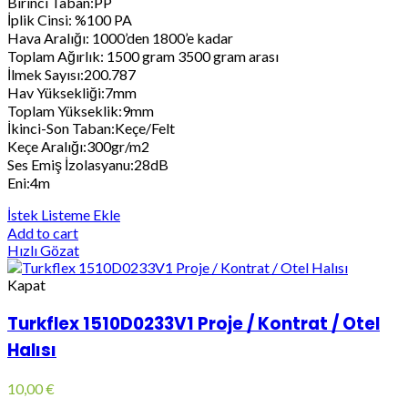
Birinci Taban:PP
İplik Cinsi: %100 PA
Hava Aralığı: 1000’den 1800’e kadar
Toplam Ağırlık: 1500 gram 3500 gram arası
İlmek Sayısı:200.787
Hav Yüksekliği:7mm
Toplam Yükseklik:9mm
İkinci-Son Taban:Keçe/Felt
Keçe Aralığı:300gr/m2
Ses Emiş İzolasyanu:28dB
Eni:4m
İstek Listeme Ekle
Add to cart
Hızlı Gözat
Kapat
Turkflex 1510D0233V1 Proje / Kontrat / Otel
Halısı
10,00
€