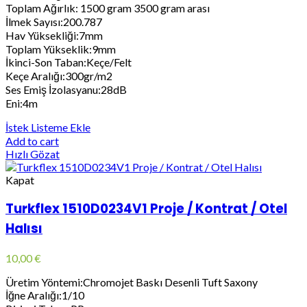
Toplam Ağırlık: 1500 gram 3500 gram arası
İlmek Sayısı:200.787
Hav Yüksekliği:7mm
Toplam Yükseklik:9mm
İkinci-Son Taban:Keçe/Felt
Keçe Aralığı:300gr/m2
Ses Emiş İzolasyanu:28dB
Eni:4m
İstek Listeme Ekle
Add to cart
Hızlı Gözat
Kapat
Turkflex 1510D0234V1 Proje / Kontrat / Otel
Halısı
10,00
€
Üretim Yöntemi:Chromojet Baskı Desenli Tuft Saxony
İğne Aralığı:1/10