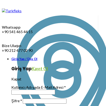
Whatsapp
+90 541 465 44 15
Bize Ulaşın
+90 212 477 02 90
Giriş Yap / Üye Ol
Giriş Yap
Kayıt Ol
Kapat
Kullanıcı Adı yada E-Mail Adresi
*
Şifre
*