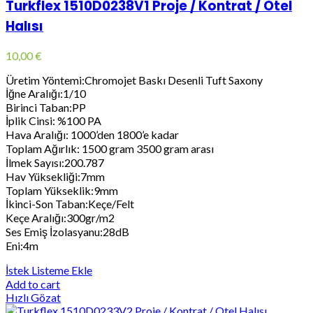
Turkflex 1510D0238V1 Proje / Kontrat / Otel
Halısı
10,00
€
Üretim Yöntemi:Chromojet Baskı Desenli Tuft Saxony
İğne Aralığı:1/10
Birinci Taban:PP
İplik Cinsi: %100 PA
Hava Aralığı: 1000’den 1800’e kadar
Toplam Ağırlık: 1500 gram 3500 gram arası
İlmek Sayısı:200.787
Hav Yüksekliği:7mm
Toplam Yükseklik:9mm
İkinci-Son Taban:Keçe/Felt
Keçe Aralığı:300gr/m2
Ses Emiş İzolasyanu:28dB
Eni:4m
İstek Listeme Ekle
Add to cart
Hızlı Gözat