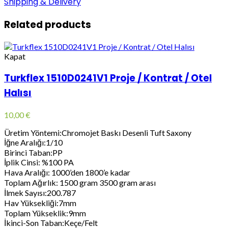
Shipping & Delivery
Related products
Kapat
Turkflex 1510D0241V1 Proje / Kontrat / Otel
Halısı
10,00
€
Üretim Yöntemi:Chromojet Baskı Desenli Tuft Saxony
İğne Aralığı:1/10
Birinci Taban:PP
İplik Cinsi: %100 PA
Hava Aralığı: 1000’den 1800’e kadar
Toplam Ağırlık: 1500 gram 3500 gram arası
İlmek Sayısı:200.787
Hav Yüksekliği:7mm
Toplam Yükseklik:9mm
İkinci-Son Taban:Keçe/Felt