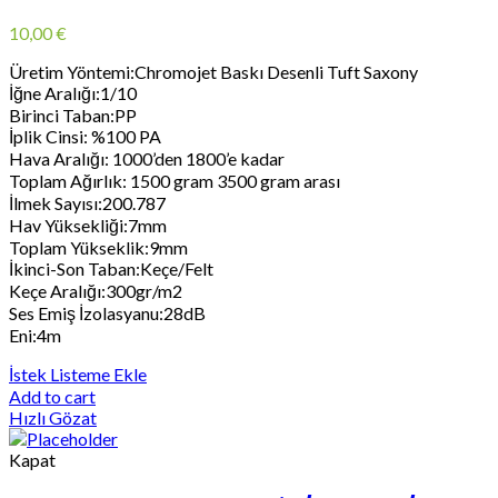
10,00
€
Üretim Yöntemi:Chromojet Baskı Desenli Tuft Saxony
İğne Aralığı:1/10
Birinci Taban:PP
İplik Cinsi: %100 PA
Hava Aralığı: 1000’den 1800’e kadar
Toplam Ağırlık: 1500 gram 3500 gram arası
İlmek Sayısı:200.787
Hav Yüksekliği:7mm
Toplam Yükseklik:9mm
İkinci-Son Taban:Keçe/Felt
Keçe Aralığı:300gr/m2
Ses Emiş İzolasyanu:28dB
Eni:4m
İstek Listeme Ekle
Add to cart
Hızlı Gözat
Kapat