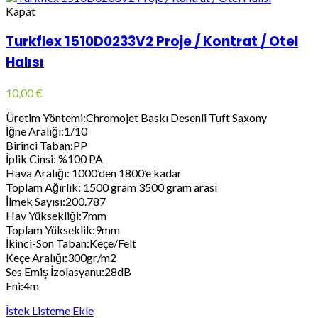
Kapat
Turkflex 1510D0233V2 Proje / Kontrat / Otel
Halısı
10,00
€
Üretim Yöntemi:Chromojet Baskı Desenli Tuft Saxony
İğne Aralığı:1/10
Birinci Taban:PP
İplik Cinsi: %100 PA
Hava Aralığı: 1000’den 1800’e kadar
Toplam Ağırlık: 1500 gram 3500 gram arası
İlmek Sayısı:200.787
Hav Yüksekliği:7mm
Toplam Yükseklik:9mm
İkinci-Son Taban:Keçe/Felt
Keçe Aralığı:300gr/m2
Ses Emiş İzolasyanu:28dB
Eni:4m
İstek Listeme Ekle