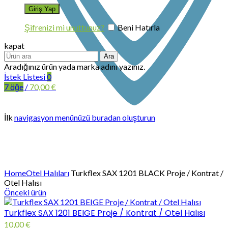
Şifrenizi mi unuttunuz?
Beni Hatırla
kapat
Ara
Aradığınız ürün yada marka adını yazınız.
İstek Listesi
0
7
öğe
/
70,00
€
İlk
navigasyon menünüzü buradan oluşturun
Büyütmek için tıklayın
Home
Otel Halıları
Turkflex SAX 1201 BLACK Proje / Kontrat /
Otel Halısı
Önceki ürün
Turkflex SAX 1201 BEIGE Proje / Kontrat / Otel Halısı
10,00
€