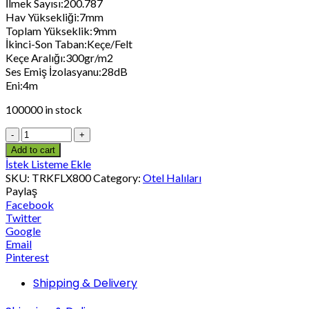
İlmek Sayısı:200.787
Hav Yüksekliği:7mm
Toplam Yükseklik:9mm
İkinci-Son Taban:Keçe/Felt
Keçe Aralığı:300gr/m2
Ses Emiş İzolasyanu:28dB
Eni:4m
100000 in stock
Add to cart
İstek Listeme Ekle
SKU:
TRKFLX800
Category:
Otel Halıları
Paylaş
Facebook
Twitter
Google
Email
Pinterest
Shipping & Delivery