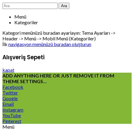
Ara
Menü
Kategoriler
Kategori menünüzü buradan ayarlayın: Tema Ayarları ->
Header -> Menü -> Mobil Menü (Kategoriler)
İlk
navigasyon menünüzü buradan oluşturun
Alışveriş Sepeti
kapat
ADD ANYTHING HERE OR JUST REMOVE IT FROM
THEME SETTINGS...
Facebook
Twitter
Google
Email
Instagram
YouTube
Pinterest
Menü