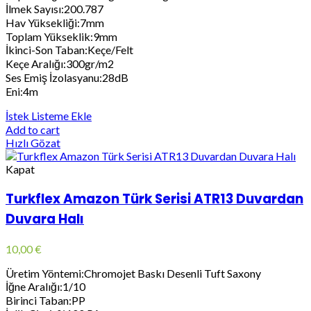
İlmek Sayısı:200.787
Hav Yüksekliği:7mm
Toplam Yükseklik:9mm
İkinci-Son Taban:Keçe/Felt
Keçe Aralığı:300gr/m2
Ses Emiş İzolasyanu:28dB
Eni:4m
İstek Listeme Ekle
Add to cart
Hızlı Gözat
Kapat
Turkflex Amazon Türk Serisi ATR13 Duvardan
Duvara Halı
10,00
€
Üretim Yöntemi:Chromojet Baskı Desenli Tuft Saxony
İğne Aralığı:1/10
Birinci Taban:PP