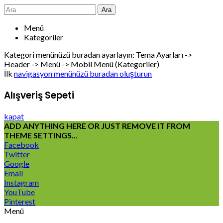
Ara
Menü
Kategoriler
Kategori menünüzü buradan ayarlayın: Tema Ayarları ->
Header -> Menü -> Mobil Menü (Kategoriler)
İlk
navigasyon menünüzü buradan oluşturun
Alışveriş Sepeti
kapat
ADD ANYTHING HERE OR JUST REMOVE IT FROM
THEME SETTINGS...
Facebook
Twitter
Google
Email
Instagram
YouTube
Pinterest
Menü