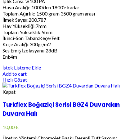
İplik Cinsi: %100 PA
Hava Aralığı: 1000’den 1800’e kadar
Toplam Ağırlık: 1500 gram 3500 gram arası
İlmek Sayısı:200.787
Hav Yüksekliği:7mm
Toplam Yükseklik:9mm
İkinci-Son Taban:Keçe/Felt
Keçe Aralığı:300gr/m2
Ses Emiş İzolasyanu:28dB
Eni:4m
İstek Listeme Ekle
Add to cart
Hızlı Gözat
Kapat
Turkflex Boğaziçi Serisi BGZ4 Duvardan
Duvara Halı
10,00
€
Üretim Yöntemi:Chromojet Baskı Desenli Tuft Saxony