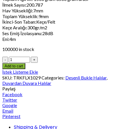
İlmek Sayısı:200.787
Hav Yüksekliği:7mm
Toplam Yükseklik:9mm
İkinci-Son Taban:Keçe/Felt
Keçe Aralığı:300gr/m2
Ses Emiş İzolasyanu:28dB
Eni:4m
100000 in stock
Add to cart
İstek Listeme Ekle
SKU:
TRKFLX1029
Categories:
Desenli Bukle Halılar
,
Duvardan Duvara Halılar
Paylaş
Facebook
Twitter
Google
Email
Pinterest
Shipping & Delivery