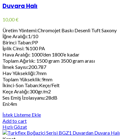
Duvara Halı
10,00
€
Üretim Yöntemi:Chromojet Baskı Desenli Tuft Saxony
İğne Aralığı:1/10
Birinci Taban:PP
İplik Cinsi: %100 PA
Hava Aralığı: 1000’den 1800’e kadar
Toplam Ağırlık: 1500 gram 3500 gram arası
İlmek Sayısı:200.787
Hav Yüksekliği:7mm
Toplam Yükseklik:9mm
İkinci-Son Taban:Keçe/Felt
Keçe Aralığı:300gr/m2
Ses Emiş İzolasyanu:28dB
Eni:4m
İstek Listeme Ekle
Add to cart
Hızlı Gözat
Kapat