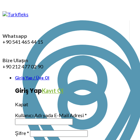
Whatsapp
+90 541 465 44 15
Bize Ulaşın
+90 212 477 02 90
Giriş Yap / Üye Ol
Giriş Yap
Kayıt Ol
Kapat
Kullanıcı Adı yada E-Mail Adresi
*
Şifre
*