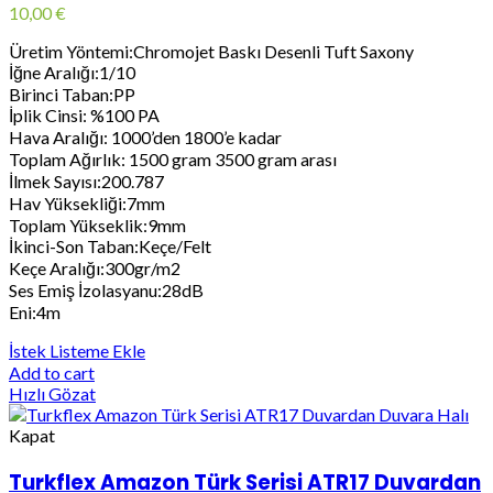
10,00
€
Üretim Yöntemi:Chromojet Baskı Desenli Tuft Saxony
İğne Aralığı:1/10
Birinci Taban:PP
İplik Cinsi: %100 PA
Hava Aralığı: 1000’den 1800’e kadar
Toplam Ağırlık: 1500 gram 3500 gram arası
İlmek Sayısı:200.787
Hav Yüksekliği:7mm
Toplam Yükseklik:9mm
İkinci-Son Taban:Keçe/Felt
Keçe Aralığı:300gr/m2
Ses Emiş İzolasyanu:28dB
Eni:4m
İstek Listeme Ekle
Add to cart
Hızlı Gözat
Kapat
Turkflex Amazon Türk Serisi ATR17 Duvardan