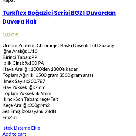
Turkflex Boğaziçi Serisi BGZ1 Duvardan
Duvara Halı
10,00
€
Üretim Yöntemi:Chromojet Baskı Desenli Tuft Saxony
İğne Aralığı:1/10
Birinci Taban:PP
İplik Cinsi: %100 PA
Hava Aralığı: 1000’den 1800’e kadar
Toplam Ağırlık: 1500 gram 3500 gram arası
İlmek Sayısı:200.787
Hav Yüksekliği:7mm
Toplam Yükseklik:9mm
İkinci-Son Taban:Keçe/Felt
Keçe Aralığı:300gr/m2
Ses Emiş İzolasyanu:28dB
Eni:4m
İstek Listeme Ekle
Add to cart