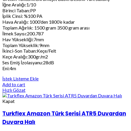
İğne Aralığı:1/10
Birinci Taban:PP
İplik Cinsi: %100 PA
Hava Aralığı: 1000’den 1800’e kadar
Toplam Ağırlık: 1500 gram 3500 gram arası
İlmek Sayısı:200.787
Hav Yüksekliği:7mm
Toplam Yükseklik:9mm
İkinci-Son Taban:Keçe/Felt
Keçe Aralığı:300gr/m2
Ses Emiş İzolasyanu:28dB
Eni:4m
İstek Listeme Ekle
Add to cart
Hızlı Gözat
Kapat
Turkflex Amazon Türk Serisi ATR5 Duvardan
Duvara Halı