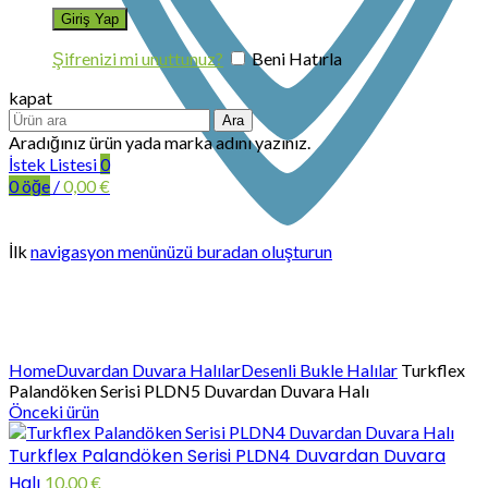
Şifrenizi mi unuttunuz?
Beni Hatırla
kapat
Ara
Aradığınız ürün yada marka adını yazınız.
İstek Listesi
0
0
öğe
/
0,00
€
İlk
navigasyon menünüzü buradan oluşturun
Büyütmek için tıklayın
Home
Duvardan Duvara Halılar
Desenli Bukle Halılar
Turkflex
Palandöken Serisi PLDN5 Duvardan Duvara Halı
Önceki ürün
Turkflex Palandöken Serisi PLDN4 Duvardan Duvara
Halı
10,00
€