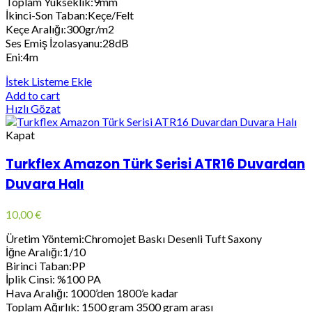
Toplam Yükseklik:9mm
İkinci-Son Taban:Keçe/Felt
Keçe Aralığı:300gr/m2
Ses Emiş İzolasyanu:28dB
Eni:4m
İstek Listeme Ekle
Add to cart
Hızlı Gözat
Kapat
Turkflex Amazon Türk Serisi ATR16 Duvardan
Duvara Halı
10,00
€
Üretim Yöntemi:Chromojet Baskı Desenli Tuft Saxony
İğne Aralığı:1/10
Birinci Taban:PP
İplik Cinsi: %100 PA
Hava Aralığı: 1000’den 1800’e kadar
Toplam Ağırlık: 1500 gram 3500 gram arası