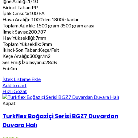
İğne Aralığı:1/10
Birinci Taban:PP
İplik Cinsi: %100 PA
Hava Aralığı: 1000’den 1800’e kadar
Toplam Ağırlık: 1500 gram 3500 gram arası
İlmek Sayısı:200.787
Hav Yüksekliği:7mm
Toplam Yükseklik:9mm
İkinci-Son Taban:Keçe/Felt
Keçe Aralığı:300gr/m2
Ses Emiş İzolasyanu:28dB
Eni:4m
İstek Listeme Ekle
Add to cart
Hızlı Gözat
Kapat
Turkflex Boğaziçi Serisi BGZ7 Duvardan
Duvara Halı