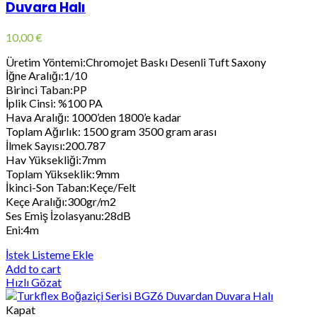
Duvara Halı
10,00
€
Üretim Yöntemi:Chromojet Baskı Desenli Tuft Saxony
İğne Aralığı:1/10
Birinci Taban:PP
İplik Cinsi: %100 PA
Hava Aralığı: 1000’den 1800’e kadar
Toplam Ağırlık: 1500 gram 3500 gram arası
İlmek Sayısı:200.787
Hav Yüksekliği:7mm
Toplam Yükseklik:9mm
İkinci-Son Taban:Keçe/Felt
Keçe Aralığı:300gr/m2
Ses Emiş İzolasyanu:28dB
Eni:4m
İstek Listeme Ekle
Add to cart
Hızlı Gözat
Kapat