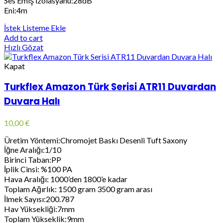
Ses Emiş İzolasyanu:28dB
Eni:4m
İstek Listeme Ekle
Add to cart
Hızlı Gözat
Kapat
Turkflex Amazon Türk Serisi ATR11 Duvardan
Duvara Halı
10,00
€
Üretim Yöntemi:Chromojet Baskı Desenli Tuft Saxony
İğne Aralığı:1/10
Birinci Taban:PP
İplik Cinsi: %100 PA
Hava Aralığı: 1000’den 1800’e kadar
Toplam Ağırlık: 1500 gram 3500 gram arası
İlmek Sayısı:200.787
Hav Yüksekliği:7mm
Toplam Yükseklik:9mm