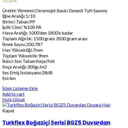
10,00
€
Üretim Yöntemi:Chromojet Baskı Desenli Tuft Saxony
İğne Aralığı:1/10
Birinci Taban:PP
İplik Cinsi: %100 PA
Hava Aralığı: 1000’den 1800’e kadar
Toplam Ağırlık: 1500 gram 3500 gram arası
İlmek Sayısı:200.787
Hav Yüksekliği:7mm
Toplam Yükseklik:9mm
İkinci-Son Taban:Keçe/Felt
Keçe Aralığı:300gr/m2
Ses Emiş İzolasyanu:28dB
Eni:4m
İstek Listeme Ekle
Add to cart
Hızlı Gözat
Kapat
Turkflex Boğaziçi Serisi BGZ5 Duvardan