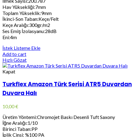
İlmek Sayısı:200.787
Hav Yüksekliği:7mm
Toplam Yükseklik:9mm
İkinci-Son Taban:Keçe/Felt
Keçe Aralığı:300gr/m2
Ses Emiş İzolasyanu:28dB
Eni:4m
İstek Listeme Ekle
Add to cart
Hızlı Gözat
Kapat
Turkflex Amazon Türk Serisi ATR5 Duvardan
Duvara Halı
10,00
€
Üretim Yöntemi:Chromojet Baskı Desenli Tuft Saxony
İğne Aralığı:1/10
Birinci Taban:PP
İplik Cinsi: %100 PA