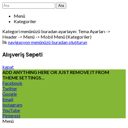
Ara
Menü
Kategoriler
Kategori menünüzü buradan ayarlayın: Tema Ayarları ->
Header -> Menü -> Mobil Menü (Kategoriler)
İlk
navigasyon menünüzü buradan oluşturun
Alışveriş Sepeti
kapat
ADD ANYTHING HERE OR JUST REMOVE IT FROM
THEME SETTINGS...
Facebook
Twitter
Google
Email
Instagram
YouTube
Pinterest
Menü