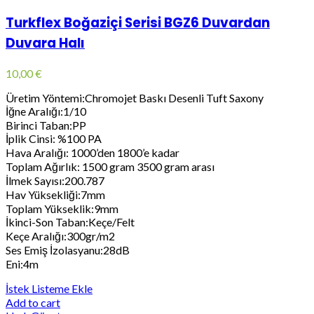
Turkflex Boğaziçi Serisi BGZ6 Duvardan
Duvara Halı
10,00
€
Üretim Yöntemi:Chromojet Baskı Desenli Tuft Saxony
İğne Aralığı:1/10
Birinci Taban:PP
İplik Cinsi: %100 PA
Hava Aralığı: 1000’den 1800’e kadar
Toplam Ağırlık: 1500 gram 3500 gram arası
İlmek Sayısı:200.787
Hav Yüksekliği:7mm
Toplam Yükseklik:9mm
İkinci-Son Taban:Keçe/Felt
Keçe Aralığı:300gr/m2
Ses Emiş İzolasyanu:28dB
Eni:4m
İstek Listeme Ekle
Add to cart