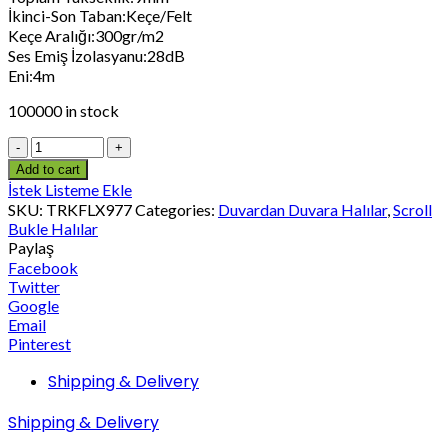
İkinci-Son Taban:Keçe/Felt
Keçe Aralığı:300gr/m2
Ses Emiş İzolasyanu:28dB
Eni:4m
100000 in stock
Add to cart
İstek Listeme Ekle
SKU:
TRKFLX977
Categories:
Duvardan Duvara Halılar
,
Scroll
Bukle Halılar
Paylaş
Facebook
Twitter
Google
Email
Pinterest
Shipping & Delivery
Shipping & Delivery