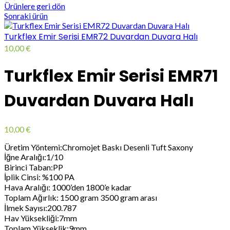
Ürünlere geri dön
Sonraki ürün
Turkflex Emir Serisi EMR72 Duvardan Duvara Halı
10,00
€
Turkflex Emir Serisi EMR71
Duvardan Duvara Halı
10,00
€
Üretim Yöntemi:Chromojet Baskı Desenli Tuft Saxony
İğne Aralığı:1/10
Birinci Taban:PP
İplik Cinsi: %100 PA
Hava Aralığı: 1000’den 1800’e kadar
Toplam Ağırlık: 1500 gram 3500 gram arası
İlmek Sayısı:200.787
Hav Yüksekliği:7mm
Toplam Yükseklik:9mm