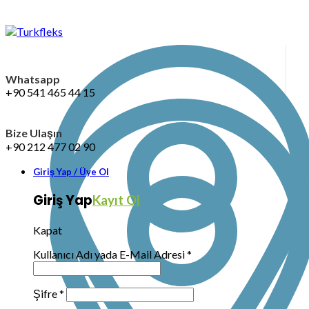
Whatsapp
+90 541 465 44 15
Bize Ulaşın
+90 212 477 02 90
Giriş Yap / Üye Ol
Giriş Yap
Kayıt Ol
Kapat
Kullanıcı Adı yada E-Mail Adresi
*
Şifre
*