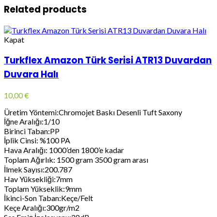
Related products
Kapat
Turkflex Amazon Türk Serisi ATR13 Duvardan
Duvara Halı
10,00
€
Üretim Yöntemi:Chromojet Baskı Desenli Tuft Saxony
İğne Aralığı:1/10
Birinci Taban:PP
İplik Cinsi: %100 PA
Hava Aralığı: 1000’den 1800’e kadar
Toplam Ağırlık: 1500 gram 3500 gram arası
İlmek Sayısı:200.787
Hav Yüksekliği:7mm
Toplam Yükseklik:9mm
İkinci-Son Taban:Keçe/Felt
Keçe Aralığı:300gr/m2