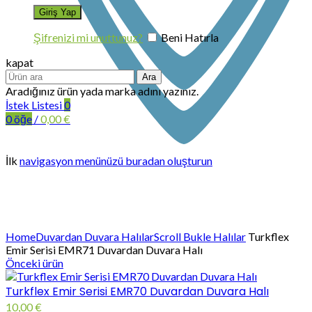
Şifrenizi mi unuttunuz?
Beni Hatırla
kapat
Ara
Aradığınız ürün yada marka adını yazınız.
İstek Listesi
0
0
öğe
/
0,00
€
İlk
navigasyon menünüzü buradan oluşturun
Büyütmek için tıklayın
Home
Duvardan Duvara Halılar
Scroll Bukle Halılar
Turkflex
Emir Serisi EMR71 Duvardan Duvara Halı
Önceki ürün
Turkflex Emir Serisi EMR70 Duvardan Duvara Halı
10,00
€