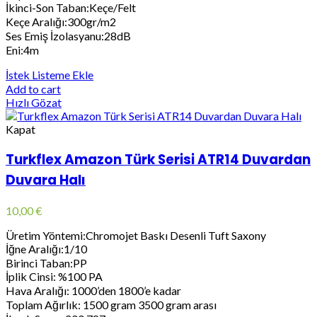
İkinci-Son Taban:Keçe/Felt
Keçe Aralığı:300gr/m2
Ses Emiş İzolasyanu:28dB
Eni:4m
İstek Listeme Ekle
Add to cart
Hızlı Gözat
Kapat
Turkflex Amazon Türk Serisi ATR14 Duvardan
Duvara Halı
10,00
€
Üretim Yöntemi:Chromojet Baskı Desenli Tuft Saxony
İğne Aralığı:1/10
Birinci Taban:PP
İplik Cinsi: %100 PA
Hava Aralığı: 1000’den 1800’e kadar
Toplam Ağırlık: 1500 gram 3500 gram arası