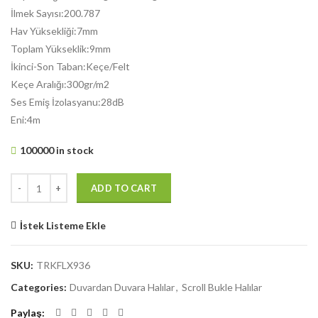
İlmek Sayısı:200.787
Hav Yüksekliği:7mm
Toplam Yükseklik:9mm
İkinci-Son Taban:Keçe/Felt
Keçe Aralığı:300gr/m2
Ses Emiş İzolasyanu:28dB
Eni:4m
100000 in stock
ADD TO CART
İstek Listeme Ekle
SKU:
TRKFLX936
Categories:
Duvardan Duvara Halılar
,
Scroll Bukle Halılar
Paylaş