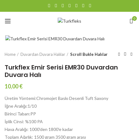
0
Büyütmek için tıklayın
Home
Duvardan Duvara Halılar
Scroll Bukle Halılar
Turkflex Emir Serisi EMR30 Duvardan
Duvara Halı
10,00
€
Üretim Yöntemi:Chromojet Baskı Desenli Tuft Saxony
İğne Aralığı:1/10
Birinci Taban:PP
İplik Cinsi: %100 PA
Hava Aralığı: 1000’den 1800’e kadar
Toplam Ağırlık: 1500 gram 3500 gram arası