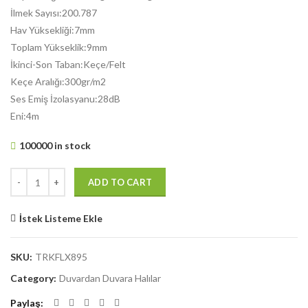
İlmek Sayısı:200.787
Hav Yüksekliği:7mm
Toplam Yükseklik:9mm
İkinci-Son Taban:Keçe/Felt
Keçe Aralığı:300gr/m2
Ses Emiş İzolasyanu:28dB
Eni:4m
100000 in stock
ADD TO CART
İstek Listeme Ekle
SKU:
TRKFLX895
Category:
Duvardan Duvara Halılar
Paylaş