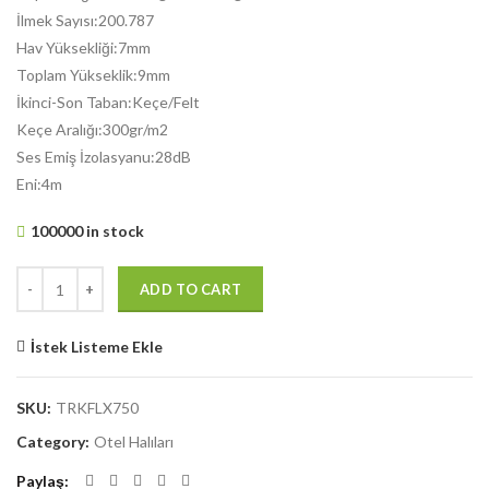
İlmek Sayısı:200.787
Hav Yüksekliği:7mm
Toplam Yükseklik:9mm
İkinci-Son Taban:Keçe/Felt
Keçe Aralığı:300gr/m2
Ses Emiş İzolasyanu:28dB
Eni:4m
100000 in stock
ADD TO CART
İstek Listeme Ekle
SKU:
TRKFLX750
Category:
Otel Halıları
Paylaş