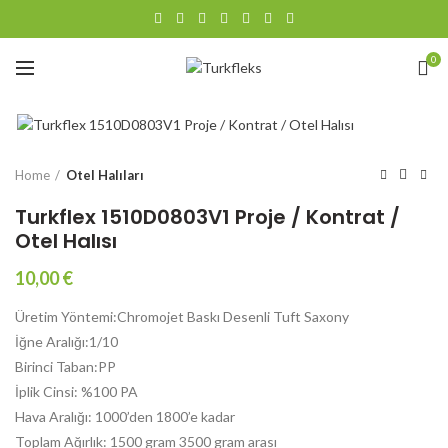
0
Büyütmek için tıklayın
Home
Otel Halıları
Turkflex 1510D0803V1 Proje / Kontrat /
Otel Halısı
10,00
€
Üretim Yöntemi:Chromojet Baskı Desenli Tuft Saxony
İğne Aralığı:1/10
Birinci Taban:PP
İplik Cinsi: %100 PA
Hava Aralığı: 1000’den 1800’e kadar
Toplam Ağırlık: 1500 gram 3500 gram arası