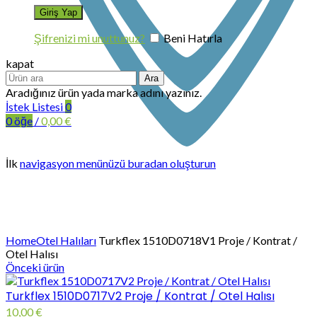
Şifrenizi mi unuttunuz?
Beni Hatırla
kapat
Ara
Aradığınız ürün yada marka adını yazınız.
İstek Listesi
0
0
öğe
/
0,00
€
İlk
navigasyon menünüzü buradan oluşturun
Büyütmek için tıklayın
Home
Otel Halıları
Turkflex 1510D0718V1 Proje / Kontrat /
Otel Halısı
Önceki ürün
Turkflex 1510D0717V2 Proje / Kontrat / Otel Halısı
10,00
€