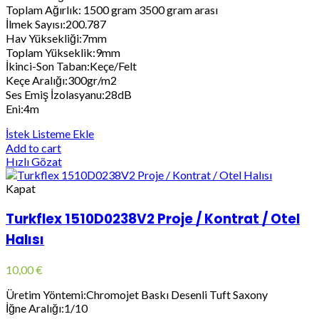
Toplam Ağırlık: 1500 gram 3500 gram arası
İlmek Sayısı:200.787
Hav Yüksekliği:7mm
Toplam Yükseklik:9mm
İkinci-Son Taban:Keçe/Felt
Keçe Aralığı:300gr/m2
Ses Emiş İzolasyanu:28dB
Eni:4m
İstek Listeme Ekle
Add to cart
Hızlı Gözat
Kapat
Turkflex 1510D0238V2 Proje / Kontrat / Otel
Halısı
10,00
€
Üretim Yöntemi:Chromojet Baskı Desenli Tuft Saxony
İğne Aralığı:1/10