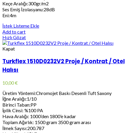
Keçe Aralığı:300gr/m2
Ses Emiş İzolasyanu:28dB
Eni:4m
İstek Listeme Ekle
Add to cart
Hızlı Gözat
Kapat
Turkflex 1510D0232V2 Proje / Kontrat / Otel
Halısı
10,00
€
Üretim Yöntemi:Chromojet Baskı Desenli Tuft Saxony
İğne Aralığı:1/10
Birinci Taban:PP
İplik Cinsi: %100 PA
Hava Aralığı: 1000’den 1800’e kadar
Toplam Ağırlık: 1500 gram 3500 gram arası
İlmek Sayısı:200.787