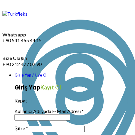
Whatsapp
+90 541 465 44 15
Bize Ulaşın
+90 212 477 02 90
Giriş Yap / Üye Ol
Giriş Yap
Kayıt Ol
Kapat
Kullanıcı Adı yada E-Mail Adresi
*
Şifre
*