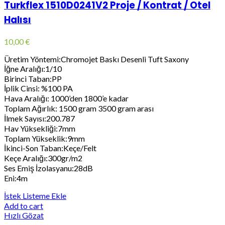
Turkflex 1510D0241V2 Proje / Kontrat / Otel
Halısı
10,00
€
Üretim Yöntemi:Chromojet Baskı Desenli Tuft Saxony
İğne Aralığı:1/10
Birinci Taban:PP
İplik Cinsi: %100 PA
Hava Aralığı: 1000’den 1800’e kadar
Toplam Ağırlık: 1500 gram 3500 gram arası
İlmek Sayısı:200.787
Hav Yüksekliği:7mm
Toplam Yükseklik:9mm
İkinci-Son Taban:Keçe/Felt
Keçe Aralığı:300gr/m2
Ses Emiş İzolasyanu:28dB
Eni:4m
İstek Listeme Ekle
Add to cart
Hızlı Gözat