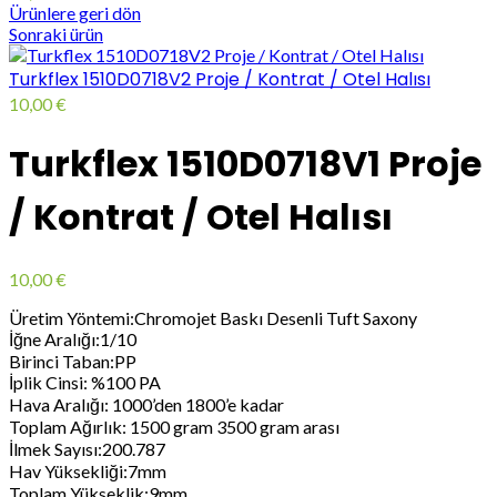
Ürünlere geri dön
Sonraki ürün
Turkflex 1510D0718V2 Proje / Kontrat / Otel Halısı
10,00
€
Turkflex 1510D0718V1 Proje
/ Kontrat / Otel Halısı
10,00
€
Üretim Yöntemi:Chromojet Baskı Desenli Tuft Saxony
İğne Aralığı:1/10
Birinci Taban:PP
İplik Cinsi: %100 PA
Hava Aralığı: 1000’den 1800’e kadar
Toplam Ağırlık: 1500 gram 3500 gram arası
İlmek Sayısı:200.787
Hav Yüksekliği:7mm
Toplam Yükseklik:9mm