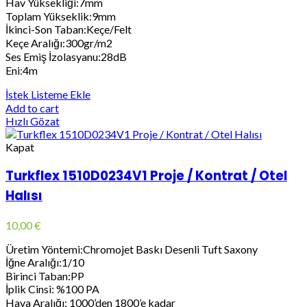
Hav Yüksekliği:7mm
Toplam Yükseklik:9mm
İkinci-Son Taban:Keçe/Felt
Keçe Aralığı:300gr/m2
Ses Emiş İzolasyanu:28dB
Eni:4m
İstek Listeme Ekle
Add to cart
Hızlı Gözat
Kapat
Turkflex 1510D0234V1 Proje / Kontrat / Otel
Halısı
10,00
€
Üretim Yöntemi:Chromojet Baskı Desenli Tuft Saxony
İğne Aralığı:1/10
Birinci Taban:PP
İplik Cinsi: %100 PA
Hava Aralığı: 1000’den 1800’e kadar