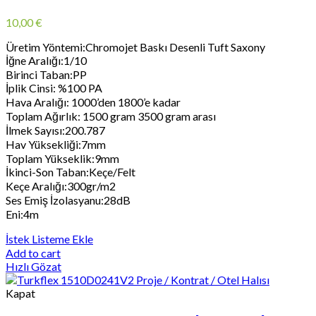
10,00
€
Üretim Yöntemi:Chromojet Baskı Desenli Tuft Saxony
İğne Aralığı:1/10
Birinci Taban:PP
İplik Cinsi: %100 PA
Hava Aralığı: 1000’den 1800’e kadar
Toplam Ağırlık: 1500 gram 3500 gram arası
İlmek Sayısı:200.787
Hav Yüksekliği:7mm
Toplam Yükseklik:9mm
İkinci-Son Taban:Keçe/Felt
Keçe Aralığı:300gr/m2
Ses Emiş İzolasyanu:28dB
Eni:4m
İstek Listeme Ekle
Add to cart
Hızlı Gözat
Kapat