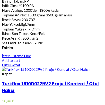
Birinci Taban:PP
İplik Cinsi: %100 PA
Hava Aralığı: 1000’den 1800’e kadar
Toplam Ağırlık: 1500 gram 3500 gram arası
İlmek Sayısı:200.787
Hav Yüksekliği:7mm
Toplam Yükseklik:9mm
İkinci-Son Taban:Keçe/Felt
Keçe Aralığı:300gr/m2
Ses Emiş İzolasyanu:28dB
Eni:4m
İstek Listeme Ekle
Add to cart
Hızlı Gözat
Kapat
Turkflex 1510D0229V2 Proje / Kontrat / Otel
Halısı
10,00
€