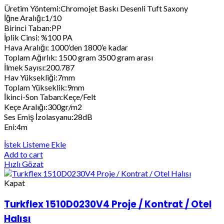
Üretim Yöntemi:Chromojet Baskı Desenli Tuft Saxony
İğne Aralığı:1/10
Birinci Taban:PP
İplik Cinsi: %100 PA
Hava Aralığı: 1000’den 1800’e kadar
Toplam Ağırlık: 1500 gram 3500 gram arası
İlmek Sayısı:200.787
Hav Yüksekliği:7mm
Toplam Yükseklik:9mm
İkinci-Son Taban:Keçe/Felt
Keçe Aralığı:300gr/m2
Ses Emiş İzolasyanu:28dB
Eni:4m
İstek Listeme Ekle
Add to cart
Hızlı Gözat
Kapat
Turkflex 1510D0230V4 Proje / Kontrat / Otel
Halısı