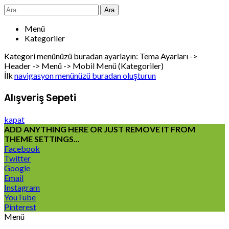
Ara
Menü
Kategoriler
Kategori menünüzü buradan ayarlayın: Tema Ayarları ->
Header -> Menü -> Mobil Menü (Kategoriler)
İlk
navigasyon menünüzü buradan oluşturun
Alışveriş Sepeti
kapat
ADD ANYTHING HERE OR JUST REMOVE IT FROM
THEME SETTINGS...
Facebook
Twitter
Google
Email
Instagram
YouTube
Pinterest
Menü