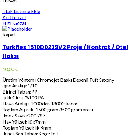
Eni:4m
İstek Listeme Ekle
Add to cart
Hızlı Gözat
Kapat
Turkflex 1510D0239V2 Proje / Kontrat / Otel
Halısı
10,00
€
Üretim Yöntemi:Chromojet Baskı Desenli Tuft Saxony
İğne Aralığı:1/10
Birinci Taban:PP
İplik Cinsi: %100 PA
Hava Aralığı: 1000’den 1800’e kadar
Toplam Ağırlık: 1500 gram 3500 gram arası
İlmek Sayısı:200.787
Hav Yüksekliği:7mm
Toplam Yükseklik:9mm
İkinci-Son Taban:Keçe/Felt