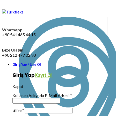
Whatsapp
+90 541 465 44 15
Bize Ulaşın
+90 212 477 02 90
Giriş Yap / Üye Ol
Giriş Yap
Kayıt Ol
Kapat
Kullanıcı Adı yada E-Mail Adresi
*
Şifre
*