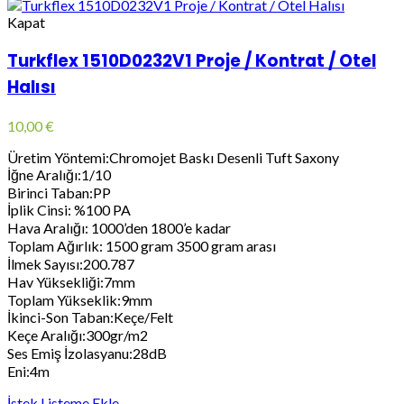
Kapat
Turkflex 1510D0232V1 Proje / Kontrat / Otel
Halısı
10,00
€
Üretim Yöntemi:Chromojet Baskı Desenli Tuft Saxony
İğne Aralığı:1/10
Birinci Taban:PP
İplik Cinsi: %100 PA
Hava Aralığı: 1000’den 1800’e kadar
Toplam Ağırlık: 1500 gram 3500 gram arası
İlmek Sayısı:200.787
Hav Yüksekliği:7mm
Toplam Yükseklik:9mm
İkinci-Son Taban:Keçe/Felt
Keçe Aralığı:300gr/m2
Ses Emiş İzolasyanu:28dB
Eni:4m
İstek Listeme Ekle