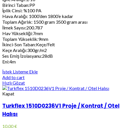
Birinci Taban:PP
İplik Cinsi: %100 PA
Hava Aralığı: 1000’den 1800’e kadar
Toplam Ağırlık: 1500 gram 3500 gram arası
İlmek Sayısı:200.787
Hav Yüksekliği:7mm
Toplam Yükseklik:9mm
İkinci-Son Taban:Keçe/Felt
Keçe Aralığı:300gr/m2
Ses Emiş İzolasyanu:28dB
Eni:4m
İstek Listeme Ekle
Add to cart
Hızlı Gözat
Kapat
Turkflex 1510D0236V1 Proje / Kontrat / Otel
Halısı
10,00
€