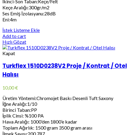
İkinci-Son Taban:Keçe/Felt
Keçe Aralığı:300gr/m2
Ses Emiş İzolasyanu:28dB
Eni:4m
İstek Listeme Ekle
Add to cart
Hızlı Gözat
Kapat
Turkflex 1510D0238V2 Proje / Kontrat / Otel
Halısı
10,00
€
Üretim Yöntemi:Chromojet Baskı Desenli Tuft Saxony
İğne Aralığı:1/10
Birinci Taban:PP
İplik Cinsi: %100 PA
Hava Aralığı: 1000’den 1800’e kadar
Toplam Ağırlık: 1500 gram 3500 gram arası
İlmek Sayısı:200.787