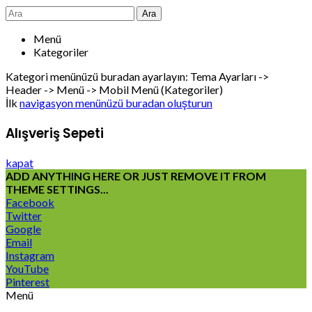
Ara
Menü
Kategoriler
Kategori menünüzü buradan ayarlayın: Tema Ayarları ->
Header -> Menü -> Mobil Menü (Kategoriler)
İlk
navigasyon menünüzü buradan oluşturun
Alışveriş Sepeti
kapat
ADD ANYTHING HERE OR JUST REMOVE IT FROM
THEME SETTINGS...
Facebook
Twitter
Google
Email
Instagram
YouTube
Pinterest
Menü