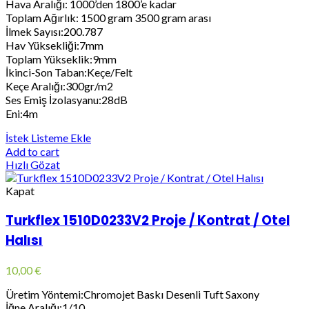
Hava Aralığı: 1000’den 1800’e kadar
Toplam Ağırlık: 1500 gram 3500 gram arası
İlmek Sayısı:200.787
Hav Yüksekliği:7mm
Toplam Yükseklik:9mm
İkinci-Son Taban:Keçe/Felt
Keçe Aralığı:300gr/m2
Ses Emiş İzolasyanu:28dB
Eni:4m
İstek Listeme Ekle
Add to cart
Hızlı Gözat
Kapat
Turkflex 1510D0233V2 Proje / Kontrat / Otel
Halısı
10,00
€
Üretim Yöntemi:Chromojet Baskı Desenli Tuft Saxony
İğne Aralığı:1/10