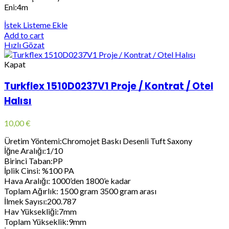
Eni:4m
İstek Listeme Ekle
Add to cart
Hızlı Gözat
Kapat
Turkflex 1510D0237V1 Proje / Kontrat / Otel
Halısı
10,00
€
Üretim Yöntemi:Chromojet Baskı Desenli Tuft Saxony
İğne Aralığı:1/10
Birinci Taban:PP
İplik Cinsi: %100 PA
Hava Aralığı: 1000’den 1800’e kadar
Toplam Ağırlık: 1500 gram 3500 gram arası
İlmek Sayısı:200.787
Hav Yüksekliği:7mm
Toplam Yükseklik:9mm