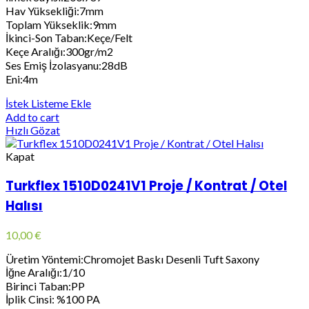
Hav Yüksekliği:7mm
Toplam Yükseklik:9mm
İkinci-Son Taban:Keçe/Felt
Keçe Aralığı:300gr/m2
Ses Emiş İzolasyanu:28dB
Eni:4m
İstek Listeme Ekle
Add to cart
Hızlı Gözat
Kapat
Turkflex 1510D0241V1 Proje / Kontrat / Otel
Halısı
10,00
€
Üretim Yöntemi:Chromojet Baskı Desenli Tuft Saxony
İğne Aralığı:1/10
Birinci Taban:PP
İplik Cinsi: %100 PA