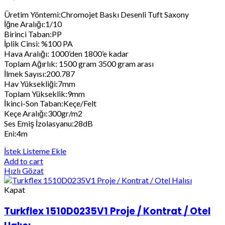
Üretim Yöntemi:Chromojet Baskı Desenli Tuft Saxony
İğne Aralığı:1/10
Birinci Taban:PP
İplik Cinsi: %100 PA
Hava Aralığı: 1000’den 1800’e kadar
Toplam Ağırlık: 1500 gram 3500 gram arası
İlmek Sayısı:200.787
Hav Yüksekliği:7mm
Toplam Yükseklik:9mm
İkinci-Son Taban:Keçe/Felt
Keçe Aralığı:300gr/m2
Ses Emiş İzolasyanu:28dB
Eni:4m
İstek Listeme Ekle
Add to cart
Hızlı Gözat
Kapat
Turkflex 1510D0235V1 Proje / Kontrat / Otel