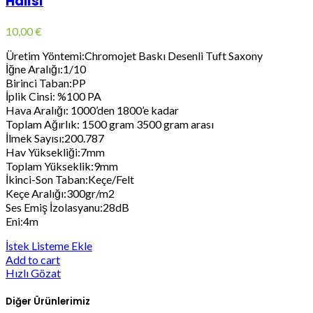
Halısı
10,00
€
Üretim Yöntemi:Chromojet Baskı Desenli Tuft Saxony
İğne Aralığı:1/10
Birinci Taban:PP
İplik Cinsi: %100 PA
Hava Aralığı: 1000’den 1800’e kadar
Toplam Ağırlık: 1500 gram 3500 gram arası
İlmek Sayısı:200.787
Hav Yüksekliği:7mm
Toplam Yükseklik:9mm
İkinci-Son Taban:Keçe/Felt
Keçe Aralığı:300gr/m2
Ses Emiş İzolasyanu:28dB
Eni:4m
İstek Listeme Ekle
Add to cart
Hızlı Gözat
Diğer Ürünlerimiz