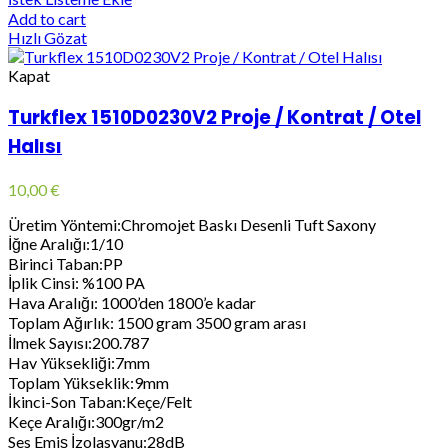
Add to cart
Hızlı Gözat
Kapat
Turkflex 1510D0230V2 Proje / Kontrat / Otel
Halısı
10,00
€
Üretim Yöntemi:Chromojet Baskı Desenli Tuft Saxony
İğne Aralığı:1/10
Birinci Taban:PP
İplik Cinsi: %100 PA
Hava Aralığı: 1000’den 1800’e kadar
Toplam Ağırlık: 1500 gram 3500 gram arası
İlmek Sayısı:200.787
Hav Yüksekliği:7mm
Toplam Yükseklik:9mm
İkinci-Son Taban:Keçe/Felt
Keçe Aralığı:300gr/m2
Ses Emiş İzolasyanu:28dB