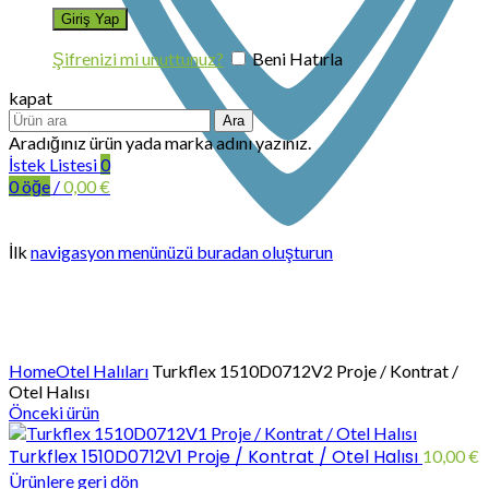
Şifrenizi mi unuttunuz?
Beni Hatırla
kapat
Ara
Aradığınız ürün yada marka adını yazınız.
İstek Listesi
0
0
öğe
/
0,00
€
İlk
navigasyon menünüzü buradan oluşturun
Büyütmek için tıklayın
Home
Otel Halıları
Turkflex 1510D0712V2 Proje / Kontrat /
Otel Halısı
Önceki ürün
Turkflex 1510D0712V1 Proje / Kontrat / Otel Halısı
10,00
€
Ürünlere geri dön