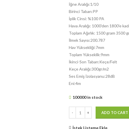
İğne Aralığı:1/10
Birinci Taban:PP
İplik Cinsi: %100 PA
Hava Aralığı: 1000’den 1800’e kad
Toplam Ağırlık: 1500 gram 3500 g
İlmek Sayısı:200.787
Hav Yüksekliği:7mm
Toplam Yükseklik:9mm
İkinci-Son Taban:Keçe/Felt
Keçe Aralığı:300gr/m2
Ses Emiş İzolasyanu:28dB
Eni:4m
100000 in stock
ADD TO CART
İstek Listeme Ekle