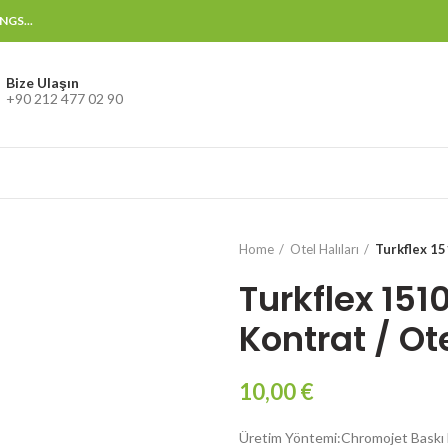
GS...
Bize Ulaşın
+90 212 477 02 90
Home
Otel Halıları
Turkflex 15
Turkflex 151
Kontrat / Ote
10,00
€
Üretim Yöntemi:Chromojet Baskı 