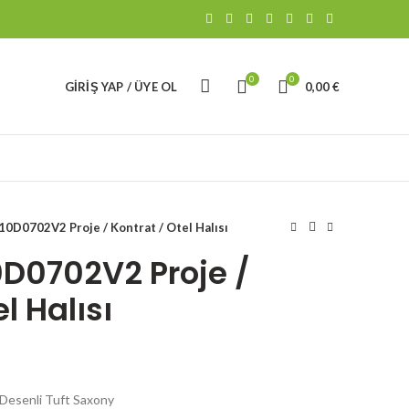
0
0
GIRIŞ YAP / ÜYE OL
0,00
€
10D0702V2 Proje / Kontrat / Otel Halısı
0D0702V2 Proje /
l Halısı
Desenli Tuft Saxony