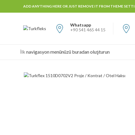
ADD ANYTHING HERE OR JUST REMOVE IT FROM THEME SETTIN
Whatsapp
+90 541 465 44 15
İlk
navigasyon menünüzü buradan oluşturun
Büyütmek için tıklayın