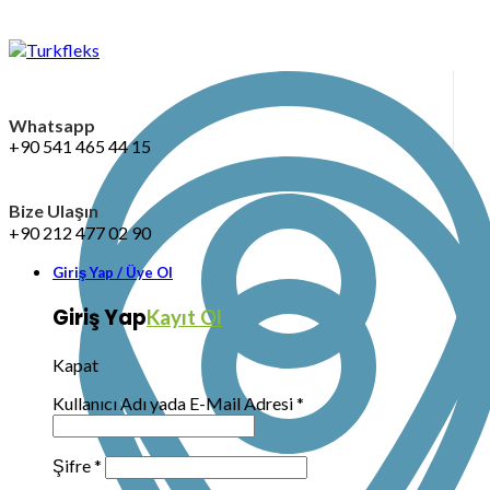
Whatsapp
+90 541 465 44 15
Bize Ulaşın
+90 212 477 02 90
Giriş Yap / Üye Ol
Giriş Yap
Kayıt Ol
Kapat
Kullanıcı Adı yada E-Mail Adresi
*
Şifre
*