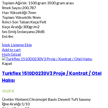
Toplam Ağırlık: 1500 gram 3500 gram arası
İlmek Sayısı:200.787
Hav Yüksekliği:7mm
Toplam Yükseklik:9mm
İkinci-Son Taban:Keçe/Felt
Keçe Aralığı:300gr/m2
Ses Emiş İzolasyanu:28dB
Eni:4m
İstek Listeme Ekle
Add to cart
Hızlı Gözat
Kapat
Turkflex 1510D0230V3 Proje / Kontrat / Otel
Halısı
10,00
€
Üretim Yöntemi:Chromojet Baskı Desenli Tuft Saxony
İğne Aralığı:1/10