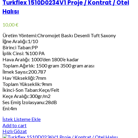
Turkflex 1510D0234V1 Proje / Kontrat / Otel
Halısı
10,00
€
Üretim Yöntemi:Chromojet Baskı Desenli Tuft Saxony
İğne Aralığı:1/10
Birinci Taban:PP
İplik Cinsi: %100 PA
Hava Aralığı: 1000’den 1800’e kadar
Toplam Ağırlık: 1500 gram 3500 gram arası
İlmek Sayısı:200.787
Hav Yüksekliği:7mm
Toplam Yükseklik:9mm
İkinci-Son Taban:Keçe/Felt
Keçe Aralığı:300gr/m2
Ses Emiş İzolasyanu:28dB
Eni:4m
İstek Listeme Ekle
Add to cart
Hızlı Gözat