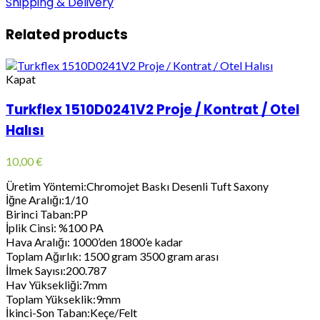
Shipping & Delivery
Related products
Kapat
Turkflex 1510D0241V2 Proje / Kontrat / Otel
Halısı
10,00
€
Üretim Yöntemi:Chromojet Baskı Desenli Tuft Saxony
İğne Aralığı:1/10
Birinci Taban:PP
İplik Cinsi: %100 PA
Hava Aralığı: 1000’den 1800’e kadar
Toplam Ağırlık: 1500 gram 3500 gram arası
İlmek Sayısı:200.787
Hav Yüksekliği:7mm
Toplam Yükseklik:9mm
İkinci-Son Taban:Keçe/Felt