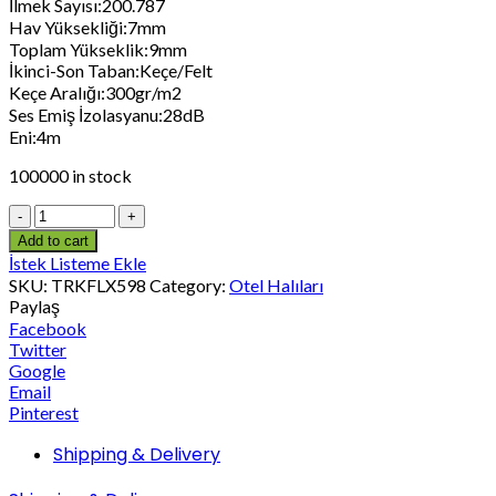
İlmek Sayısı:200.787
Hav Yüksekliği:7mm
Toplam Yükseklik:9mm
İkinci-Son Taban:Keçe/Felt
Keçe Aralığı:300gr/m2
Ses Emiş İzolasyanu:28dB
Eni:4m
100000 in stock
Add to cart
İstek Listeme Ekle
SKU:
TRKFLX598
Category:
Otel Halıları
Paylaş
Facebook
Twitter
Google
Email
Pinterest
Shipping & Delivery