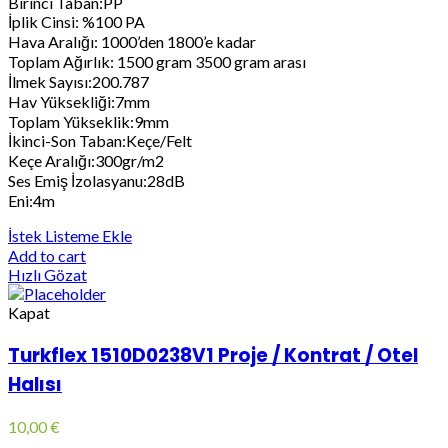
Birinci Taban:PP
İplik Cinsi: %100 PA
Hava Aralığı: 1000’den 1800’e kadar
Toplam Ağırlık: 1500 gram 3500 gram arası
İlmek Sayısı:200.787
Hav Yüksekliği:7mm
Toplam Yükseklik:9mm
İkinci-Son Taban:Keçe/Felt
Keçe Aralığı:300gr/m2
Ses Emiş İzolasyanu:28dB
Eni:4m
İstek Listeme Ekle
Add to cart
Hızlı Gözat
Kapat
Turkflex 1510D0238V1 Proje / Kontrat / Otel
Halısı
10,00
€