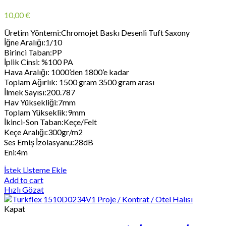
10,00
€
Üretim Yöntemi:Chromojet Baskı Desenli Tuft Saxony
İğne Aralığı:1/10
Birinci Taban:PP
İplik Cinsi: %100 PA
Hava Aralığı: 1000’den 1800’e kadar
Toplam Ağırlık: 1500 gram 3500 gram arası
İlmek Sayısı:200.787
Hav Yüksekliği:7mm
Toplam Yükseklik:9mm
İkinci-Son Taban:Keçe/Felt
Keçe Aralığı:300gr/m2
Ses Emiş İzolasyanu:28dB
Eni:4m
İstek Listeme Ekle
Add to cart
Hızlı Gözat
Kapat