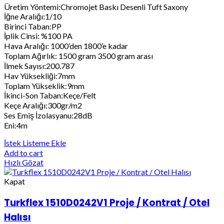
Üretim Yöntemi:Chromojet Baskı Desenli Tuft Saxony
İğne Aralığı:1/10
Birinci Taban:PP
İplik Cinsi: %100 PA
Hava Aralığı: 1000’den 1800’e kadar
Toplam Ağırlık: 1500 gram 3500 gram arası
İlmek Sayısı:200.787
Hav Yüksekliği:7mm
Toplam Yükseklik:9mm
İkinci-Son Taban:Keçe/Felt
Keçe Aralığı:300gr/m2
Ses Emiş İzolasyanu:28dB
Eni:4m
İstek Listeme Ekle
Add to cart
Hızlı Gözat
Kapat
Turkflex 1510D0242V1 Proje / Kontrat / Otel
Halısı