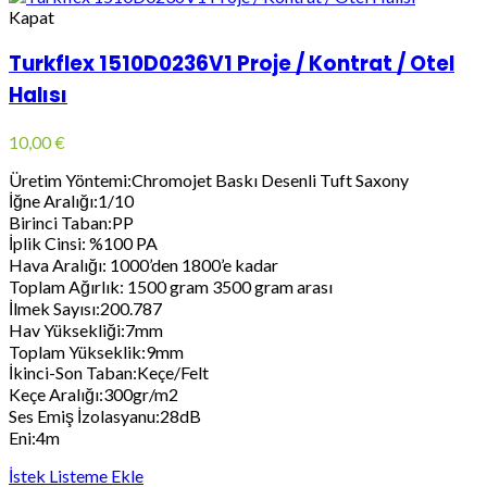
Kapat
Turkflex 1510D0236V1 Proje / Kontrat / Otel
Halısı
10,00
€
Üretim Yöntemi:Chromojet Baskı Desenli Tuft Saxony
İğne Aralığı:1/10
Birinci Taban:PP
İplik Cinsi: %100 PA
Hava Aralığı: 1000’den 1800’e kadar
Toplam Ağırlık: 1500 gram 3500 gram arası
İlmek Sayısı:200.787
Hav Yüksekliği:7mm
Toplam Yükseklik:9mm
İkinci-Son Taban:Keçe/Felt
Keçe Aralığı:300gr/m2
Ses Emiş İzolasyanu:28dB
Eni:4m
İstek Listeme Ekle