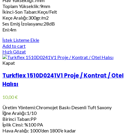
Hav Yüksekliği:7mm
Toplam Yükseklik:9mm
İkinci-Son Taban:Keçe/Felt
Keçe Aralığı:300gr/m2
Ses Emiş İzolasyanu:28dB
Eni:4m
İstek Listeme Ekle
Add to cart
Hızlı Gözat
Kapat
Turkflex 1510D0241V1 Proje / Kontrat / Otel
Halısı
10,00
€
Üretim Yöntemi:Chromojet Baskı Desenli Tuft Saxony
İğne Aralığı:1/10
Birinci Taban:PP
İplik Cinsi: %100 PA
Hava Aralığı: 1000’den 1800’e kadar