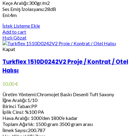
Keçe Aralığı:300gr/m2
Ses Emiş İzolasyanu:28dB
Eni:4m
İstek Listeme Ekle
Add to cart
Hızlı Gözat
Kapat
Turkflex 1510D0242V2 Proje / Kontrat / Otel
Halısı
10,00
€
Üretim Yöntemi:Chromojet Baskı Desenli Tuft Saxony
İğne Aralığı:1/10
Birinci Taban:PP
İplik Cinsi: %100 PA
Hava Aralığı: 1000’den 1800’e kadar
Toplam Ağırlık: 1500 gram 3500 gram arası
İlmek Sayısı:200.787