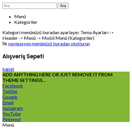
Ara
Menü
Kategoriler
Kategori menünüzü buradan ayarlayın: Tema Ayarları ->
Header -> Menü -> Mobil Menü (Kategoriler)
İlk
navigasyon menünüzü buradan oluşturun
Alışveriş Sepeti
kapat
ADD ANYTHING HERE OR JUST REMOVE IT FROM
THEME SETTINGS...
Facebook
Twitter
Google
Email
Instagram
YouTube
Pinterest
Menü