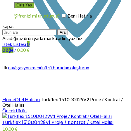
Şifrenizi mi unuttunuz?
Beni Hatırla
kapat
Ara
Aradığınız ürün yada marka adını yazınız.
İstek Listesi
0
0
öğe
/
0,00
€
İlk
navigasyon menünüzü buradan oluşturun
Büyütmek için tıklayın
Home
Otel Halıları
Turkflex 1510D0429V2 Proje / Kontrat /
Otel Halısı
Önceki ürün
Turkflex 1510D0429V1 Proje / Kontrat / Otel Halısı
10,00
€