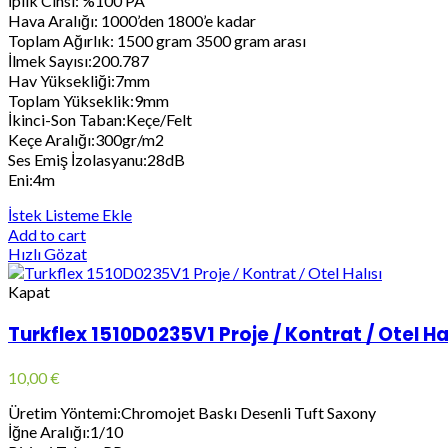
İplik Cinsi: %100 PA
Hava Aralığı: 1000’den 1800’e kadar
Toplam Ağırlık: 1500 gram 3500 gram arası
İlmek Sayısı:200.787
Hav Yüksekliği:7mm
Toplam Yükseklik:9mm
İkinci-Son Taban:Keçe/Felt
Keçe Aralığı:300gr/m2
Ses Emiş İzolasyanu:28dB
Eni:4m
İstek Listeme Ekle
Add to cart
Hızlı Gözat
Kapat
Turkflex 1510D0235V1 Proje / Kontrat / Otel Ha
10,00
€
Üretim Yöntemi:Chromojet Baskı Desenli Tuft Saxony
İğne Aralığı:1/10