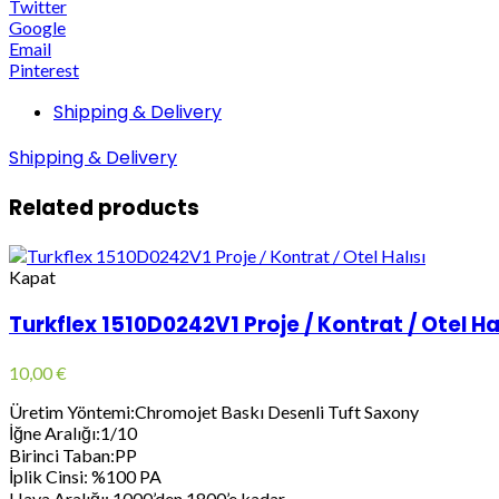
Twitter
Google
Email
Pinterest
Shipping & Delivery
Shipping & Delivery
Related products
Kapat
Turkflex 1510D0242V1 Proje / Kontrat / Otel Ha
10,00
€
Üretim Yöntemi:Chromojet Baskı Desenli Tuft Saxony
İğne Aralığı:1/10
Birinci Taban:PP
İplik Cinsi: %100 PA
Hava Aralığı: 1000’den 1800’e kadar