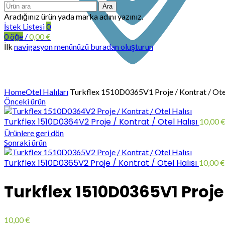
Ara
Aradığınız ürün yada marka adını yazınız.
İstek Listesi
0
0
öğe
/
0,00
€
İlk
navigasyon menünüzü buradan oluşturun
Büyütmek için tıklayın
Home
Otel Halıları
Turkflex 1510D0365V1 Proje / Kontrat / Otel
Önceki ürün
Turkflex 1510D0364V2 Proje / Kontrat / Otel Halısı
10,00
Ürünlere geri dön
Sonraki ürün
Turkflex 1510D0365V2 Proje / Kontrat / Otel Halısı
10,00
€
Turkflex 1510D0365V1 Proje 
10,00
€