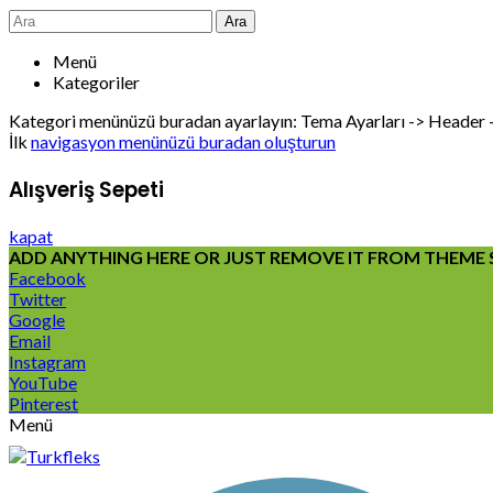
Ara
Menü
Kategoriler
Kategori menünüzü buradan ayarlayın: Tema Ayarları -> Header
İlk
navigasyon menünüzü buradan oluşturun
Alışveriş Sepeti
kapat
ADD ANYTHING HERE OR JUST REMOVE IT FROM THEME S
Facebook
Twitter
Google
Email
Instagram
YouTube
Pinterest
Menü