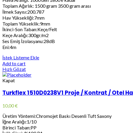
Toplam Ağırlık: 1500 gram 3500 gram arası
İlmek Sayısı:200.787
Hav Yüksekliği:7mm
Toplam Yükseklik:9mm
İkinci-Son Taban:Keçe/Felt
Keçe Aralığı:300gr/m2
Ses Emiş İzolasyanu:28dB
Eni:4m
İstek Listeme Ekle
Add to cart
Hızlı Gözat
Kapat
Turkflex 1510D0238V1 Proje / Kontrat / Otel Hal
10,00
€
Üretim Yöntemi:Chromojet Baskı Desenli Tuft Saxony
İğne Aralığı:1/10
Birinci Taban:PP