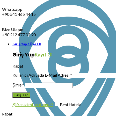
Whatsapp
+90 541 465 44 15
Bize Ulaşın
+90 212 477 02 90
Giriş Yap / Üye Ol
Giriş Yap
Kayıt Ol
Kapat
Kullanıcı Adı yada E-Mail Adresi
*
Şifre
*
Şifrenizi mi unuttunuz?
Beni Hatırla
kapat