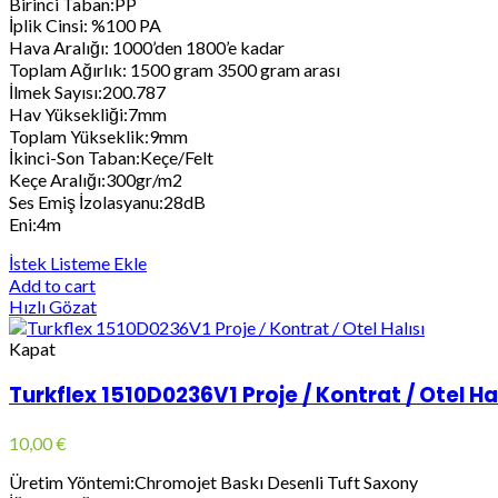
Birinci Taban:PP
İplik Cinsi: %100 PA
Hava Aralığı: 1000’den 1800’e kadar
Toplam Ağırlık: 1500 gram 3500 gram arası
İlmek Sayısı:200.787
Hav Yüksekliği:7mm
Toplam Yükseklik:9mm
İkinci-Son Taban:Keçe/Felt
Keçe Aralığı:300gr/m2
Ses Emiş İzolasyanu:28dB
Eni:4m
İstek Listeme Ekle
Add to cart
Hızlı Gözat
Kapat
Turkflex 1510D0236V1 Proje / Kontrat / Otel Hal
10,00
€
Üretim Yöntemi:Chromojet Baskı Desenli Tuft Saxony