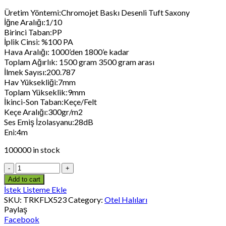
Üretim Yöntemi:Chromojet Baskı Desenli Tuft Saxony
İğne Aralığı:1/10
Birinci Taban:PP
İplik Cinsi: %100 PA
Hava Aralığı: 1000’den 1800’e kadar
Toplam Ağırlık: 1500 gram 3500 gram arası
İlmek Sayısı:200.787
Hav Yüksekliği:7mm
Toplam Yükseklik:9mm
İkinci-Son Taban:Keçe/Felt
Keçe Aralığı:300gr/m2
Ses Emiş İzolasyanu:28dB
Eni:4m
100000 in stock
Add to cart
İstek Listeme Ekle
SKU:
TRKFLX523
Category:
Otel Halıları
Paylaş
Facebook