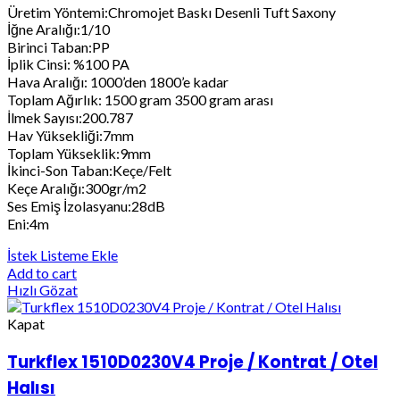
Üretim Yöntemi:Chromojet Baskı Desenli Tuft Saxony
İğne Aralığı:1/10
Birinci Taban:PP
İplik Cinsi: %100 PA
Hava Aralığı: 1000’den 1800’e kadar
Toplam Ağırlık: 1500 gram 3500 gram arası
İlmek Sayısı:200.787
Hav Yüksekliği:7mm
Toplam Yükseklik:9mm
İkinci-Son Taban:Keçe/Felt
Keçe Aralığı:300gr/m2
Ses Emiş İzolasyanu:28dB
Eni:4m
İstek Listeme Ekle
Add to cart
Hızlı Gözat
Kapat
Turkflex 1510D0230V4 Proje / Kontrat / Otel
Halısı