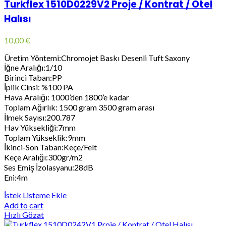
Turkflex 1510D0229V2 Proje / Kontrat / Otel
Halısı
10,00
€
Üretim Yöntemi:Chromojet Baskı Desenli Tuft Saxony
İğne Aralığı:1/10
Birinci Taban:PP
İplik Cinsi: %100 PA
Hava Aralığı: 1000’den 1800’e kadar
Toplam Ağırlık: 1500 gram 3500 gram arası
İlmek Sayısı:200.787
Hav Yüksekliği:7mm
Toplam Yükseklik:9mm
İkinci-Son Taban:Keçe/Felt
Keçe Aralığı:300gr/m2
Ses Emiş İzolasyanu:28dB
Eni:4m
İstek Listeme Ekle
Add to cart
Hızlı Gözat