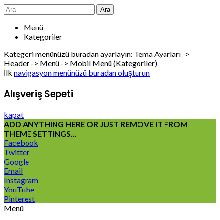
Ara
Menü
Kategoriler
Kategori menünüzü buradan ayarlayın: Tema Ayarları ->
Header -> Menü -> Mobil Menü (Kategoriler)
İlk
navigasyon menünüzü buradan oluşturun
Alışveriş Sepeti
kapat
ADD ANYTHING HERE OR JUST REMOVE IT FROM
THEME SETTINGS...
Facebook
Twitter
Google
Email
Instagram
YouTube
Pinterest
Menü