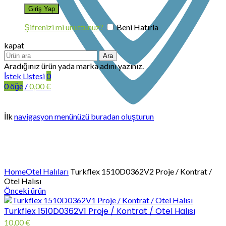
Şifrenizi mi unuttunuz?
Beni Hatırla
kapat
Ara
Aradığınız ürün yada marka adını yazınız.
İstek Listesi
0
0
öğe
/
0,00
€
İlk
navigasyon menünüzü buradan oluşturun
Büyütmek için tıklayın
Home
Otel Halıları
Turkflex 1510D0362V2 Proje / Kontrat /
Otel Halısı
Önceki ürün
Turkflex 1510D0362V1 Proje / Kontrat / Otel Halısı
10,00
€