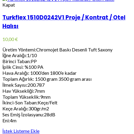
Kapat
Turkflex 1510D0242V1 Proje / Kontrat / Otel
Halısı
10,00
€
Üretim Yöntemi:Chromojet Baskı Desenli Tuft Saxony
İğne Aralığı:1/10
Birinci Taban:PP
İplik Cinsi: %100 PA
Hava Aralığı: 1000’den 1800’e kadar
Toplam Ağırlık: 1500 gram 3500 gram arası
İlmek Sayısı:200.787
Hav Yüksekliği:7mm
Toplam Yükseklik:9mm
İkinci-Son Taban:Keçe/Felt
Keçe Aralığı:300gr/m2
Ses Emiş İzolasyanu:28dB
Eni:4m
İstek Listeme Ekle