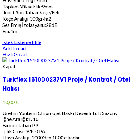
Hav Yüksekliği:7mm
Toplam Yükseklik:9mm
İkinci-Son Taban:Keçe/Felt
Keçe Aralığı:300gr/m2
Ses Emiş İzolasyanu:28dB
Eni:4m
İstek Listeme Ekle
Add to cart
Hızlı Gözat
Kapat
Turkflex 1510D0237V1 Proje / Kontrat / Otel
Halısı
10,00
€
Üretim Yöntemi:Chromojet Baskı Desenli Tuft Saxony
İğne Aralığı:1/10
Birinci Taban:PP
İplik Cinsi: %100 PA
Hava Aralığı: 1000’den 1800’e kadar