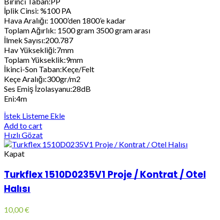
Birinci Taban:PP
İplik Cinsi: %100 PA
Hava Aralığı: 1000’den 1800’e kadar
Toplam Ağırlık: 1500 gram 3500 gram arası
İlmek Sayısı:200.787
Hav Yüksekliği:7mm
Toplam Yükseklik:9mm
İkinci-Son Taban:Keçe/Felt
Keçe Aralığı:300gr/m2
Ses Emiş İzolasyanu:28dB
Eni:4m
İstek Listeme Ekle
Add to cart
Hızlı Gözat
Kapat
Turkflex 1510D0235V1 Proje / Kontrat / Otel
Halısı
10,00
€