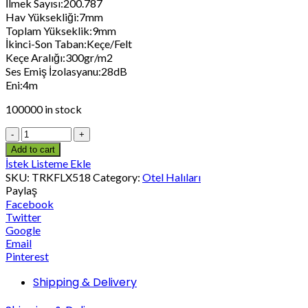
İlmek Sayısı:200.787
Hav Yüksekliği:7mm
Toplam Yükseklik:9mm
İkinci-Son Taban:Keçe/Felt
Keçe Aralığı:300gr/m2
Ses Emiş İzolasyanu:28dB
Eni:4m
100000 in stock
Add to cart
İstek Listeme Ekle
SKU:
TRKFLX518
Category:
Otel Halıları
Paylaş
Facebook
Twitter
Google
Email
Pinterest
Shipping & Delivery