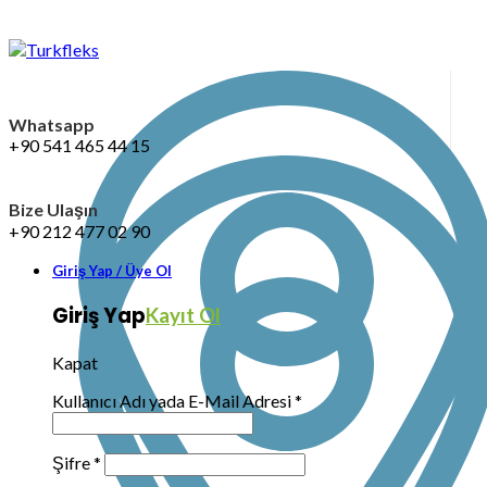
Whatsapp
+90 541 465 44 15
Bize Ulaşın
+90 212 477 02 90
Giriş Yap / Üye Ol
Giriş Yap
Kayıt Ol
Kapat
Kullanıcı Adı yada E-Mail Adresi
*
Şifre
*