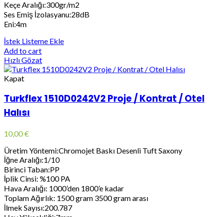
Keçe Aralığı:300gr/m2
Ses Emiş İzolasyanu:28dB
Eni:4m
İstek Listeme Ekle
Add to cart
Hızlı Gözat
Kapat
Turkflex 1510D0242V2 Proje / Kontrat / Otel
Halısı
10,00
€
Üretim Yöntemi:Chromojet Baskı Desenli Tuft Saxony
İğne Aralığı:1/10
Birinci Taban:PP
İplik Cinsi: %100 PA
Hava Aralığı: 1000’den 1800’e kadar
Toplam Ağırlık: 1500 gram 3500 gram arası
İlmek Sayısı:200.787