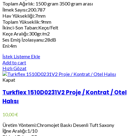
Toplam Ağırlık: 1500 gram 3500 gram arası
İlmek Sayısı:200.787
Hav Yüksekliği:7mm
Toplam Yükseklik:9mm
İkinci-Son Taban:Keçe/Felt
Keçe Aralığı:300gr/m2
Ses Emiş İzolasyanu:28dB
Eni:4m
İstek Listeme Ekle
Add to cart
Hızlı Gözat
Kapat
Turkflex 1510D0231V2 Proje / Kontrat / Otel
Halısı
10,00
€
Üretim Yöntemi:Chromojet Baskı Desenli Tuft Saxony
İğne Aralığı:1/10