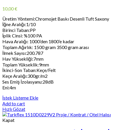
10,00
€
Üretim Yöntemi:Chromojet Baskı Desenli Tuft Saxony
İğne Aralığı:1/10
Birinci Taban:PP
İplik Cinsi: %100 PA
Hava Aralığı: 1000’den 1800’e kadar
Toplam Ağırlık: 1500 gram 3500 gram arası
İlmek Sayısı:200.787
Hav Yüksekliği:7mm
Toplam Yükseklik:9mm
İkinci-Son Taban:Keçe/Felt
Keçe Aralığı:300gr/m2
Ses Emiş İzolasyanu:28dB
Eni:4m
İstek Listeme Ekle
Add to cart
Hızlı Gözat
Kapat