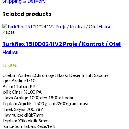
Shipping & Delivery
Related products
Kapat
Turkflex 1510D0241V2 Proje / Kontrat / Otel
Halısı
10,00
€
Üretim Yöntemi:Chromojet Baskı Desenli Tuft Saxony
İğne Aralığı:1/10
Birinci Taban:PP
İplik Cinsi: %100 PA
Hava Aralığı: 1000’den 1800’e kadar
Toplam Ağırlık: 1500 gram 3500 gram arası
İlmek Sayısı:200.787
Hav Yüksekliği:7mm
Toplam Yükseklik:9mm
İkinci-Son Taban:Keçe/Felt