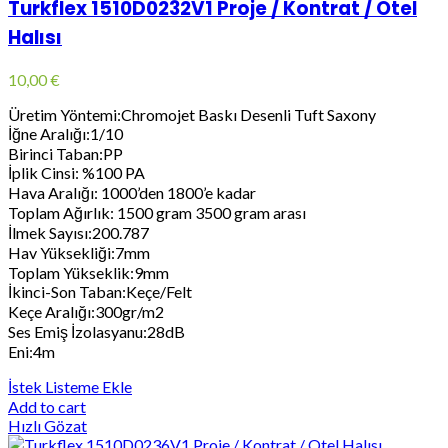
Turkflex 1510D0232V1 Proje / Kontrat / Otel
Halısı
10,00
€
Üretim Yöntemi:Chromojet Baskı Desenli Tuft Saxony
İğne Aralığı:1/10
Birinci Taban:PP
İplik Cinsi: %100 PA
Hava Aralığı: 1000’den 1800’e kadar
Toplam Ağırlık: 1500 gram 3500 gram arası
İlmek Sayısı:200.787
Hav Yüksekliği:7mm
Toplam Yükseklik:9mm
İkinci-Son Taban:Keçe/Felt
Keçe Aralığı:300gr/m2
Ses Emiş İzolasyanu:28dB
Eni:4m
İstek Listeme Ekle
Add to cart
Hızlı Gözat