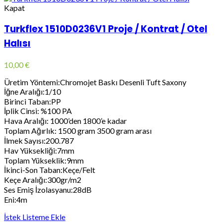
Kapat
Turkflex 1510D0236V1 Proje / Kontrat / Otel
Halısı
10,00
€
Üretim Yöntemi:Chromojet Baskı Desenli Tuft Saxony
İğne Aralığı:1/10
Birinci Taban:PP
İplik Cinsi: %100 PA
Hava Aralığı: 1000’den 1800’e kadar
Toplam Ağırlık: 1500 gram 3500 gram arası
İlmek Sayısı:200.787
Hav Yüksekliği:7mm
Toplam Yükseklik:9mm
İkinci-Son Taban:Keçe/Felt
Keçe Aralığı:300gr/m2
Ses Emiş İzolasyanu:28dB
Eni:4m
İstek Listeme Ekle