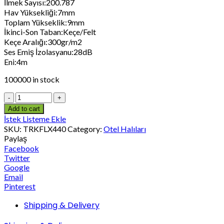
İlmek Sayısı:200.787
Hav Yüksekliği:7mm
Toplam Yükseklik:9mm
İkinci-Son Taban:Keçe/Felt
Keçe Aralığı:300gr/m2
Ses Emiş İzolasyanu:28dB
Eni:4m
100000 in stock
Add to cart
İstek Listeme Ekle
SKU:
TRKFLX440
Category:
Otel Halıları
Paylaş
Facebook
Twitter
Google
Email
Pinterest
Shipping & Delivery