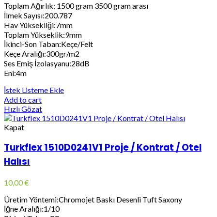
Toplam Ağırlık: 1500 gram 3500 gram arası
İlmek Sayısı:200.787
Hav Yüksekliği:7mm
Toplam Yükseklik:9mm
İkinci-Son Taban:Keçe/Felt
Keçe Aralığı:300gr/m2
Ses Emiş İzolasyanu:28dB
Eni:4m
İstek Listeme Ekle
Add to cart
Hızlı Gözat
Kapat
Turkflex 1510D0241V1 Proje / Kontrat / Otel
Halısı
10,00
€
Üretim Yöntemi:Chromojet Baskı Desenli Tuft Saxony
İğne Aralığı:1/10