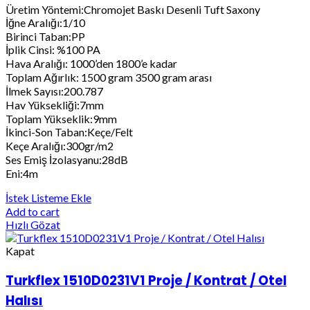
Üretim Yöntemi:Chromojet Baskı Desenli Tuft Saxony
İğne Aralığı:1/10
Birinci Taban:PP
İplik Cinsi: %100 PA
Hava Aralığı: 1000’den 1800’e kadar
Toplam Ağırlık: 1500 gram 3500 gram arası
İlmek Sayısı:200.787
Hav Yüksekliği:7mm
Toplam Yükseklik:9mm
İkinci-Son Taban:Keçe/Felt
Keçe Aralığı:300gr/m2
Ses Emiş İzolasyanu:28dB
Eni:4m
İstek Listeme Ekle
Add to cart
Hızlı Gözat
Kapat
Turkflex 1510D0231V1 Proje / Kontrat / Otel
Halısı