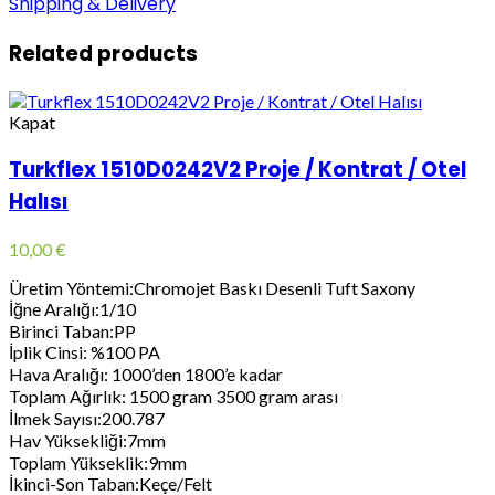
Shipping & Delivery
Related products
Kapat
Turkflex 1510D0242V2 Proje / Kontrat / Otel
Halısı
10,00
€
Üretim Yöntemi:Chromojet Baskı Desenli Tuft Saxony
İğne Aralığı:1/10
Birinci Taban:PP
İplik Cinsi: %100 PA
Hava Aralığı: 1000’den 1800’e kadar
Toplam Ağırlık: 1500 gram 3500 gram arası
İlmek Sayısı:200.787
Hav Yüksekliği:7mm
Toplam Yükseklik:9mm
İkinci-Son Taban:Keçe/Felt