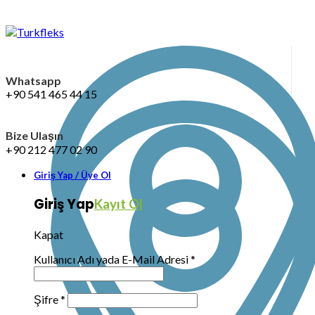
Whatsapp
+90 541 465 44 15
Bize Ulaşın
+90 212 477 02 90
Giriş Yap / Üye Ol
Giriş Yap
Kayıt Ol
Kapat
Kullanıcı Adı yada E-Mail Adresi
*
Şifre
*