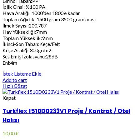
Birinci Taban:PP
İplik Cinsi: %100 PA
Hava Aralığı: 1000’den 1800’e kadar
Toplam Ağırlık: 1500 gram 3500 gram arası
İlmek Sayısı:200.787
Hav Yüksekliği:7mm
Toplam Yükseklik:9mm
İkinci-Son Taban:Keçe/Felt
Keçe Aralığı:300gr/m2
Ses Emiş İzolasyanu:28dB
Eni:4m
İstek Listeme Ekle
Add to cart
Hızlı Gözat
Kapat
Turkflex 1510D0233V1 Proje / Kontrat / Otel
Halısı
10,00
€