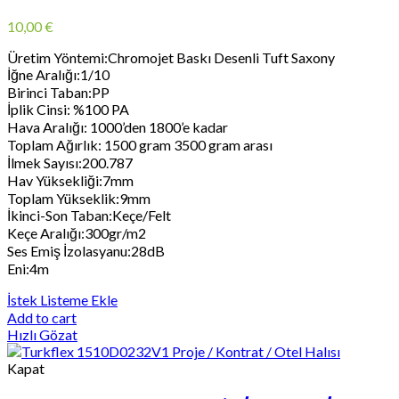
10,00
€
Üretim Yöntemi:Chromojet Baskı Desenli Tuft Saxony
İğne Aralığı:1/10
Birinci Taban:PP
İplik Cinsi: %100 PA
Hava Aralığı: 1000’den 1800’e kadar
Toplam Ağırlık: 1500 gram 3500 gram arası
İlmek Sayısı:200.787
Hav Yüksekliği:7mm
Toplam Yükseklik:9mm
İkinci-Son Taban:Keçe/Felt
Keçe Aralığı:300gr/m2
Ses Emiş İzolasyanu:28dB
Eni:4m
İstek Listeme Ekle
Add to cart
Hızlı Gözat
Kapat