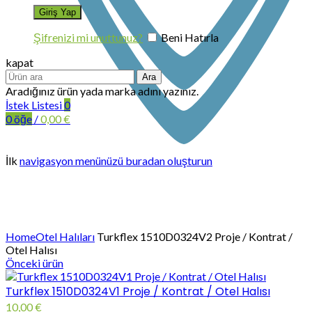
Şifrenizi mi unuttunuz?
Beni Hatırla
kapat
Ara
Aradığınız ürün yada marka adını yazınız.
İstek Listesi
0
0
öğe
/
0,00
€
İlk
navigasyon menünüzü buradan oluşturun
Büyütmek için tıklayın
Home
Otel Halıları
Turkflex 1510D0324V2 Proje / Kontrat /
Otel Halısı
Önceki ürün
Turkflex 1510D0324V1 Proje / Kontrat / Otel Halısı
10,00
€