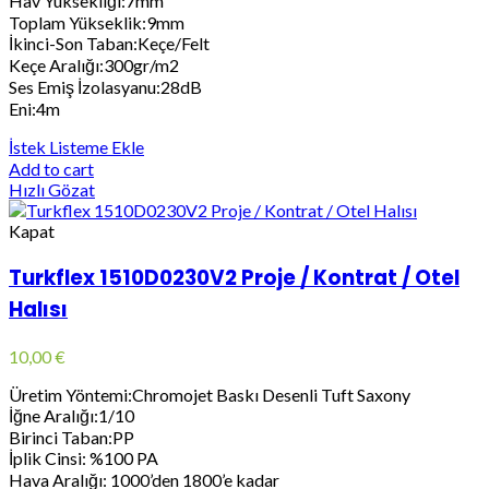
Hav Yüksekliği:7mm
Toplam Yükseklik:9mm
İkinci-Son Taban:Keçe/Felt
Keçe Aralığı:300gr/m2
Ses Emiş İzolasyanu:28dB
Eni:4m
İstek Listeme Ekle
Add to cart
Hızlı Gözat
Kapat
Turkflex 1510D0230V2 Proje / Kontrat / Otel
Halısı
10,00
€
Üretim Yöntemi:Chromojet Baskı Desenli Tuft Saxony
İğne Aralığı:1/10
Birinci Taban:PP
İplik Cinsi: %100 PA
Hava Aralığı: 1000’den 1800’e kadar