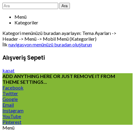
Ara
Menü
Kategoriler
Kategori menünüzü buradan ayarlayın: Tema Ayarları ->
Header -> Menü -> Mobil Menü (Kategoriler)
İlk
navigasyon menünüzü buradan oluşturun
Alışveriş Sepeti
kapat
ADD ANYTHING HERE OR JUST REMOVE IT FROM
THEME SETTINGS...
Facebook
Twitter
Google
Email
Instagram
YouTube
Pinterest
Menü