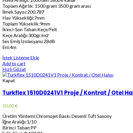
Toplam Ağırlık: 1500 gram 3500 gram arası
İlmek Sayısı:200.787
Hav Yüksekliği:7mm
Toplam Yükseklik:9mm
İkinci-Son Taban:Keçe/Felt
Keçe Aralığı:300gr/m2
Ses Emiş İzolasyanu:28dB
Eni:4m
İstek Listeme Ekle
Add to cart
Hızlı Gözat
Kapat
Turkflex 1510D0241V1 Proje / Kontrat / Otel Hal
10,00
€
Üretim Yöntemi:Chromojet Baskı Desenli Tuft Saxony
İğne Aralığı:1/10
Birinci Taban:PP