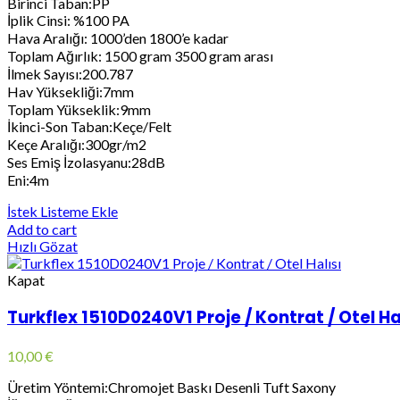
Birinci Taban:PP
İplik Cinsi: %100 PA
Hava Aralığı: 1000’den 1800’e kadar
Toplam Ağırlık: 1500 gram 3500 gram arası
İlmek Sayısı:200.787
Hav Yüksekliği:7mm
Toplam Yükseklik:9mm
İkinci-Son Taban:Keçe/Felt
Keçe Aralığı:300gr/m2
Ses Emiş İzolasyanu:28dB
Eni:4m
İstek Listeme Ekle
Add to cart
Hızlı Gözat
Kapat
Turkflex 1510D0240V1 Proje / Kontrat / Otel Ha
10,00
€
Üretim Yöntemi:Chromojet Baskı Desenli Tuft Saxony