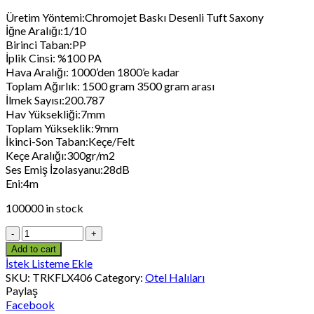
Üretim Yöntemi:Chromojet Baskı Desenli Tuft Saxony
İğne Aralığı:1/10
Birinci Taban:PP
İplik Cinsi: %100 PA
Hava Aralığı: 1000’den 1800’e kadar
Toplam Ağırlık: 1500 gram 3500 gram arası
İlmek Sayısı:200.787
Hav Yüksekliği:7mm
Toplam Yükseklik:9mm
İkinci-Son Taban:Keçe/Felt
Keçe Aralığı:300gr/m2
Ses Emiş İzolasyanu:28dB
Eni:4m
100000 in stock
Add to cart
İstek Listeme Ekle
SKU:
TRKFLX406
Category:
Otel Halıları
Paylaş
Facebook