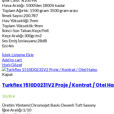
İplik Cinsi: %100 PA
Hava Aralığı: 1000’den 1800’e kadar
Toplam Ağırlık: 1500 gram 3500 gram arası
İlmek Sayısı:200.787
Hav Yüksekliği:7mm
Toplam Yükseklik:9mm
İkinci-Son Taban:Keçe/Felt
Keçe Aralığı:300gr/m2
Ses Emiş İzolasyanu:28dB
Eni:4m
İstek Listeme Ekle
Add to cart
Hızlı Gözat
Kapat
Turkflex 1510D0231V2 Proje / Kontrat / Otel Hal
10,00
€
Üretim Yöntemi:Chromojet Baskı Desenli Tuft Saxony
İğne Aralığı:1/10