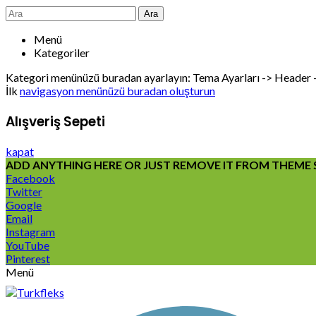
Ara
Menü
Kategoriler
Kategori menünüzü buradan ayarlayın: Tema Ayarları -> Header
İlk
navigasyon menünüzü buradan oluşturun
Alışveriş Sepeti
kapat
ADD ANYTHING HERE OR JUST REMOVE IT FROM THEME S
Facebook
Twitter
Google
Email
Instagram
YouTube
Pinterest
Menü