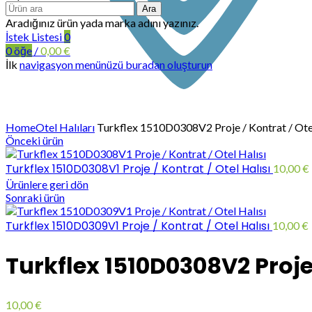
Ara
Aradığınız ürün yada marka adını yazınız.
İstek Listesi
0
0
öğe
/
0,00
€
İlk
navigasyon menünüzü buradan oluşturun
Büyütmek için tıklayın
Home
Otel Halıları
Turkflex 1510D0308V2 Proje / Kontrat / Otel
Önceki ürün
Turkflex 1510D0308V1 Proje / Kontrat / Otel Halısı
10,00
€
Ürünlere geri dön
Sonraki ürün
Turkflex 1510D0309V1 Proje / Kontrat / Otel Halısı
10,00
€
Turkflex 1510D0308V2 Proje 
10,00
€