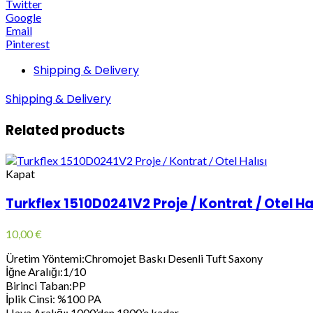
Twitter
Google
Email
Pinterest
Shipping & Delivery
Shipping & Delivery
Related products
Kapat
Turkflex 1510D0241V2 Proje / Kontrat / Otel Ha
10,00
€
Üretim Yöntemi:Chromojet Baskı Desenli Tuft Saxony
İğne Aralığı:1/10
Birinci Taban:PP
İplik Cinsi: %100 PA
Hava Aralığı: 1000’den 1800’e kadar