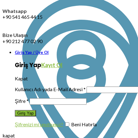
Whatsapp
+90 541 465 44 15
Bize Ulaşın
+90 212 477 02 90
Giriş Yap / Üye Ol
Giriş Yap
Kayıt Ol
Kapat
Kullanıcı Adı yada E-Mail Adresi
*
Şifre
*
Şifrenizi mi unuttunuz?
Beni Hatırla
kapat