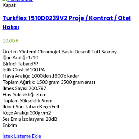
Kapat
Turkflex 1510D0239V2 Proje / Kontrat / Otel
Halısı
10,00
€
Üretim Yöntemi:Chromojet Baskı Desenli Tuft Saxony
İğne Aralığı:1/10
Birinci Taban:PP
İplik Cinsi: %100 PA
Hava Aralığı: 1000’den 1800’e kadar
Toplam Ağırlık: 1500 gram 3500 gram arası
İlmek Sayısı:200.787
Hav Yüksekliği:7mm
Toplam Yükseklik:9mm
İkinci-Son Taban:Keçe/Felt
Keçe Aralığı:300gr/m2
Ses Emiş İzolasyanu:28dB
Eni:4m
İstek Listeme Ekle