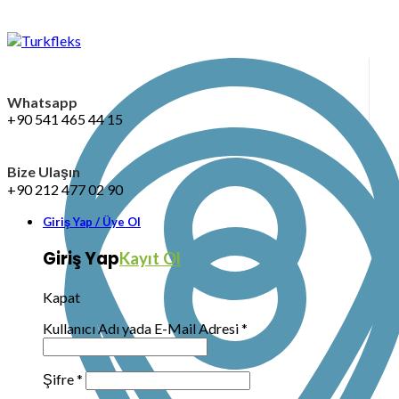
Whatsapp
+90 541 465 44 15
Bize Ulaşın
+90 212 477 02 90
Giriş Yap / Üye Ol
Giriş Yap
Kayıt Ol
Kapat
Kullanıcı Adı yada E-Mail Adresi
*
Şifre
*