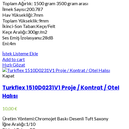
Toplam Ağırlık: 1500 gram 3500 gram arası
İlmek Sayısı:200.787
Hav Yüksekliği:7mm
Toplam Yükseklik:9mm
İkinci-Son Taban:Keçe/Felt
Keçe Aralığı:300gr/m2
Ses Emiş İzolasyanu:28dB
Eni:4m
İstek Listeme Ekle
Add to cart
Hızlı Gözat
Kapat
Turkflex 1510D0231V1 Proje / Kontrat / Otel
Halısı
10,00
€
Üretim Yöntemi:Chromojet Baskı Desenli Tuft Saxony
İğne Aralığı:1/10