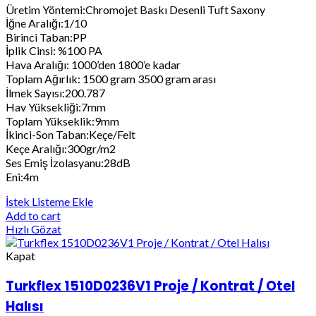
Üretim Yöntemi:Chromojet Baskı Desenli Tuft Saxony
İğne Aralığı:1/10
Birinci Taban:PP
İplik Cinsi: %100 PA
Hava Aralığı: 1000’den 1800’e kadar
Toplam Ağırlık: 1500 gram 3500 gram arası
İlmek Sayısı:200.787
Hav Yüksekliği:7mm
Toplam Yükseklik:9mm
İkinci-Son Taban:Keçe/Felt
Keçe Aralığı:300gr/m2
Ses Emiş İzolasyanu:28dB
Eni:4m
İstek Listeme Ekle
Add to cart
Hızlı Gözat
Kapat
Turkflex 1510D0236V1 Proje / Kontrat / Otel
Halısı