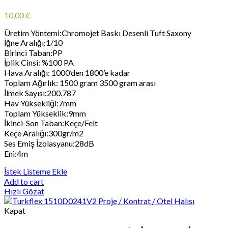
10,00
€
Üretim Yöntemi:Chromojet Baskı Desenli Tuft Saxony
İğne Aralığı:1/10
Birinci Taban:PP
İplik Cinsi: %100 PA
Hava Aralığı: 1000’den 1800’e kadar
Toplam Ağırlık: 1500 gram 3500 gram arası
İlmek Sayısı:200.787
Hav Yüksekliği:7mm
Toplam Yükseklik:9mm
İkinci-Son Taban:Keçe/Felt
Keçe Aralığı:300gr/m2
Ses Emiş İzolasyanu:28dB
Eni:4m
İstek Listeme Ekle
Add to cart
Hızlı Gözat
Kapat