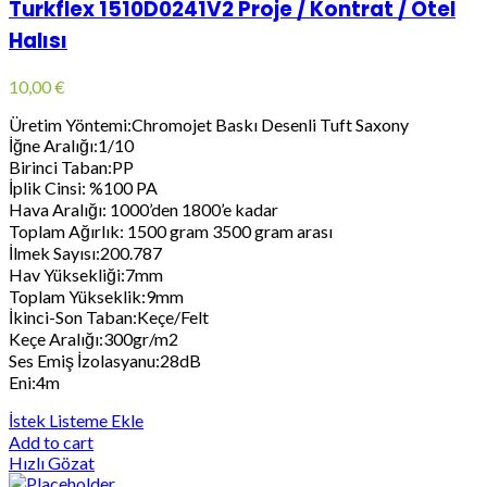
Turkflex 1510D0241V2 Proje / Kontrat / Otel
Halısı
10,00
€
Üretim Yöntemi:Chromojet Baskı Desenli Tuft Saxony
İğne Aralığı:1/10
Birinci Taban:PP
İplik Cinsi: %100 PA
Hava Aralığı: 1000’den 1800’e kadar
Toplam Ağırlık: 1500 gram 3500 gram arası
İlmek Sayısı:200.787
Hav Yüksekliği:7mm
Toplam Yükseklik:9mm
İkinci-Son Taban:Keçe/Felt
Keçe Aralığı:300gr/m2
Ses Emiş İzolasyanu:28dB
Eni:4m
İstek Listeme Ekle
Add to cart
Hızlı Gözat