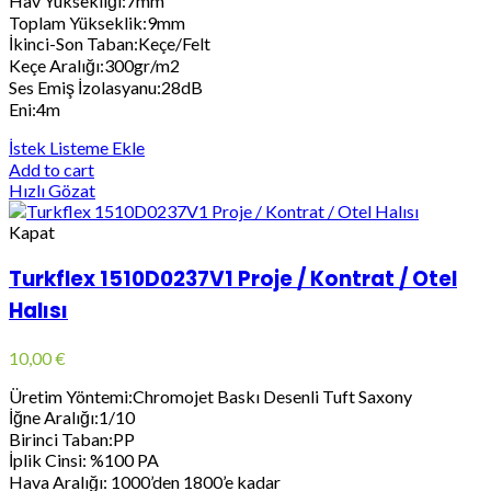
Hav Yüksekliği:7mm
Toplam Yükseklik:9mm
İkinci-Son Taban:Keçe/Felt
Keçe Aralığı:300gr/m2
Ses Emiş İzolasyanu:28dB
Eni:4m
İstek Listeme Ekle
Add to cart
Hızlı Gözat
Kapat
Turkflex 1510D0237V1 Proje / Kontrat / Otel
Halısı
10,00
€
Üretim Yöntemi:Chromojet Baskı Desenli Tuft Saxony
İğne Aralığı:1/10
Birinci Taban:PP
İplik Cinsi: %100 PA
Hava Aralığı: 1000’den 1800’e kadar