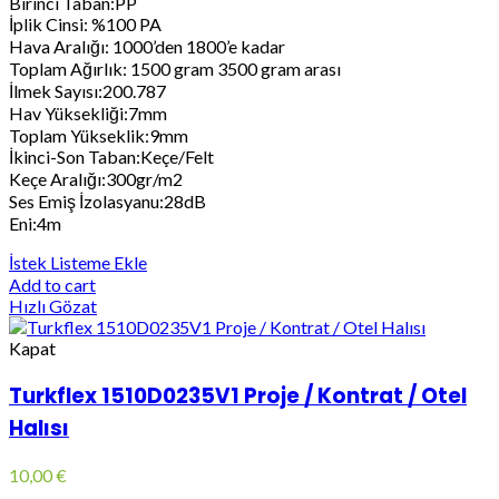
Birinci Taban:PP
İplik Cinsi: %100 PA
Hava Aralığı: 1000’den 1800’e kadar
Toplam Ağırlık: 1500 gram 3500 gram arası
İlmek Sayısı:200.787
Hav Yüksekliği:7mm
Toplam Yükseklik:9mm
İkinci-Son Taban:Keçe/Felt
Keçe Aralığı:300gr/m2
Ses Emiş İzolasyanu:28dB
Eni:4m
İstek Listeme Ekle
Add to cart
Hızlı Gözat
Kapat
Turkflex 1510D0235V1 Proje / Kontrat / Otel
Halısı
10,00
€