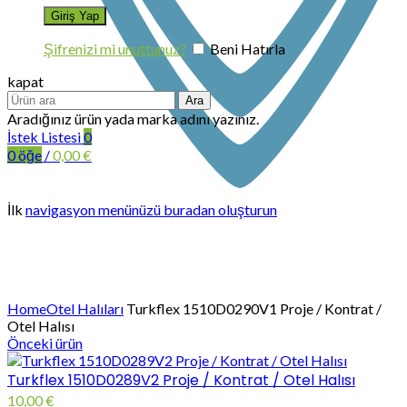
Şifrenizi mi unuttunuz?
Beni Hatırla
kapat
Ara
Aradığınız ürün yada marka adını yazınız.
İstek Listesi
0
0
öğe
/
0,00
€
İlk
navigasyon menünüzü buradan oluşturun
Büyütmek için tıklayın
Home
Otel Halıları
Turkflex 1510D0290V1 Proje / Kontrat /
Otel Halısı
Önceki ürün
Turkflex 1510D0289V2 Proje / Kontrat / Otel Halısı
10,00
€