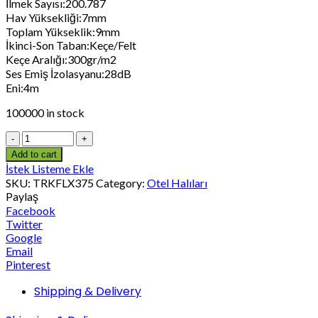
İlmek Sayısı:200.787
Hav Yüksekliği:7mm
Toplam Yükseklik:9mm
İkinci-Son Taban:Keçe/Felt
Keçe Aralığı:300gr/m2
Ses Emiş İzolasyanu:28dB
Eni:4m
100000 in stock
Add to cart
İstek Listeme Ekle
SKU:
TRKFLX375
Category:
Otel Halıları
Paylaş
Facebook
Twitter
Google
Email
Pinterest
Shipping & Delivery