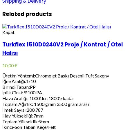
Shipping & Delivery
Related products
Kapat
Turkflex 1510D0240V2 Proje / Kontrat / Otel
Halısı
10,00
€
Üretim Yöntemi:Chromojet Baskı Desenli Tuft Saxony
İğne Aralığı:1/10
Birinci Taban:PP
İplik Cinsi: %100 PA
Hava Aralığı: 1000’den 1800’e kadar
Toplam Ağırlık: 1500 gram 3500 gram arası
İlmek Sayısı:200.787
Hav Yüksekliği:7mm
Toplam Yükseklik:9mm
İkinci-Son Taban:Keçe/Felt