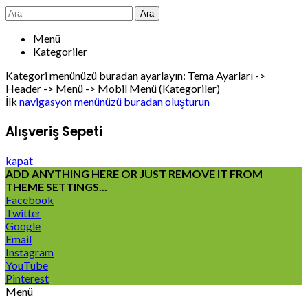
Ara
Menü
Kategoriler
Kategori menünüzü buradan ayarlayın: Tema Ayarları ->
Header -> Menü -> Mobil Menü (Kategoriler)
İlk
navigasyon menünüzü buradan oluşturun
Alışveriş Sepeti
kapat
ADD ANYTHING HERE OR JUST REMOVE IT FROM
THEME SETTINGS...
Facebook
Twitter
Google
Email
Instagram
YouTube
Pinterest
Menü