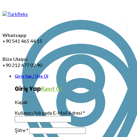
Whatsapp
+90 541 465 44 15
Bize Ulaşın
+90 212 477 02 90
Giriş Yap / Üye Ol
Giriş Yap
Kayıt Ol
Kapat
Kullanıcı Adı yada E-Mail Adresi
*
Şifre
*