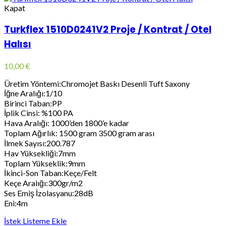
Kapat
Turkflex 1510D0241V2 Proje / Kontrat / Otel
Halısı
10,00
€
Üretim Yöntemi:Chromojet Baskı Desenli Tuft Saxony
İğne Aralığı:1/10
Birinci Taban:PP
İplik Cinsi: %100 PA
Hava Aralığı: 1000’den 1800’e kadar
Toplam Ağırlık: 1500 gram 3500 gram arası
İlmek Sayısı:200.787
Hav Yüksekliği:7mm
Toplam Yükseklik:9mm
İkinci-Son Taban:Keçe/Felt
Keçe Aralığı:300gr/m2
Ses Emiş İzolasyanu:28dB
Eni:4m
İstek Listeme Ekle