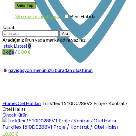
Şifrenizi mi unuttunuz?
Beni Hatırla
kapat
Ara
Aradığınız ürün yada marka adını yazınız.
İstek Listesi
0
0
öğe
/
0,00
€
İlk
navigasyon menünüzü buradan oluşturun
Büyütmek için tıklayın
Home
Otel Halıları
Turkflex 1510D0288V2 Proje / Kontrat /
Otel Halısı
Önceki ürün
Turkflex 1510D0288V1 Proje / Kontrat / Otel Halısı
10,00
€