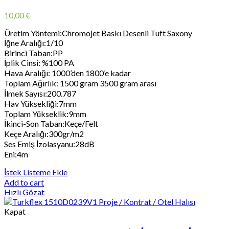
10,00
€
Üretim Yöntemi:Chromojet Baskı Desenli Tuft Saxony
İğne Aralığı:1/10
Birinci Taban:PP
İplik Cinsi: %100 PA
Hava Aralığı: 1000’den 1800’e kadar
Toplam Ağırlık: 1500 gram 3500 gram arası
İlmek Sayısı:200.787
Hav Yüksekliği:7mm
Toplam Yükseklik:9mm
İkinci-Son Taban:Keçe/Felt
Keçe Aralığı:300gr/m2
Ses Emiş İzolasyanu:28dB
Eni:4m
İstek Listeme Ekle
Add to cart
Hızlı Gözat
Kapat