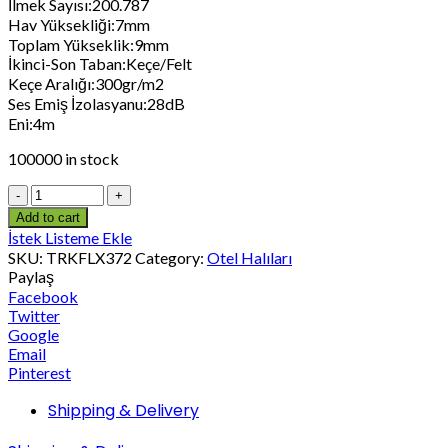
İlmek Sayısı:200.787
Hav Yüksekliği:7mm
Toplam Yükseklik:9mm
İkinci-Son Taban:Keçe/Felt
Keçe Aralığı:300gr/m2
Ses Emiş İzolasyanu:28dB
Eni:4m
100000 in stock
Add to cart
İstek Listeme Ekle
SKU:
TRKFLX372
Category:
Otel Halıları
Paylaş
Facebook
Twitter
Google
Email
Pinterest
Shipping & Delivery