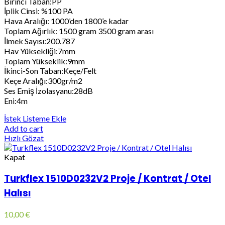
Birinci Taban:PP
İplik Cinsi: %100 PA
Hava Aralığı: 1000’den 1800’e kadar
Toplam Ağırlık: 1500 gram 3500 gram arası
İlmek Sayısı:200.787
Hav Yüksekliği:7mm
Toplam Yükseklik:9mm
İkinci-Son Taban:Keçe/Felt
Keçe Aralığı:300gr/m2
Ses Emiş İzolasyanu:28dB
Eni:4m
İstek Listeme Ekle
Add to cart
Hızlı Gözat
Kapat
Turkflex 1510D0232V2 Proje / Kontrat / Otel
Halısı
10,00
€