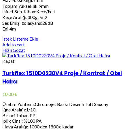
Hav Yüksekliği:7mm
Toplam Yükseklik:9mm
İkinci-Son Taban:Keçe/Felt
Keçe Aralığı:300gr/m2
Ses Emiş İzolasyanu:28dB
Eni:4m
İstek Listeme Ekle
Add to cart
Hızlı Gözat
Kapat
Turkflex 1510D0230V4 Proje / Kontrat / Otel
Halısı
10,00
€
Üretim Yöntemi:Chromojet Baskı Desenli Tuft Saxony
İğne Aralığı:1/10
Birinci Taban:PP
İplik Cinsi: %100 PA
Hava Aralığı: 1000’den 1800’e kadar