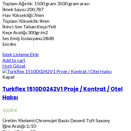
Toplam Ağırlık: 1500 gram 3500 gram arası
İlmek Sayısı:200.787
Hav Yüksekliği:7mm
Toplam Yükseklik:9mm
İkinci-Son Taban:Keçe/Felt
Keçe Aralığı:300gr/m2
Ses Emiş İzolasyanu:28dB
Eni:4m
İstek Listeme Ekle
Add to cart
Hızlı Gözat
Kapat
Turkflex 1510D0242V1 Proje / Kontrat / Otel
Halısı
10,00
€
Üretim Yöntemi:Chromojet Baskı Desenli Tuft Saxony
İğne Aralığı:1/10