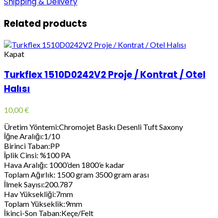
Shipping & Delivery
Related products
Kapat
Turkflex 1510D0242V2 Proje / Kontrat / Otel
Halısı
10,00
€
Üretim Yöntemi:Chromojet Baskı Desenli Tuft Saxony
İğne Aralığı:1/10
Birinci Taban:PP
İplik Cinsi: %100 PA
Hava Aralığı: 1000’den 1800’e kadar
Toplam Ağırlık: 1500 gram 3500 gram arası
İlmek Sayısı:200.787
Hav Yüksekliği:7mm
Toplam Yükseklik:9mm
İkinci-Son Taban:Keçe/Felt