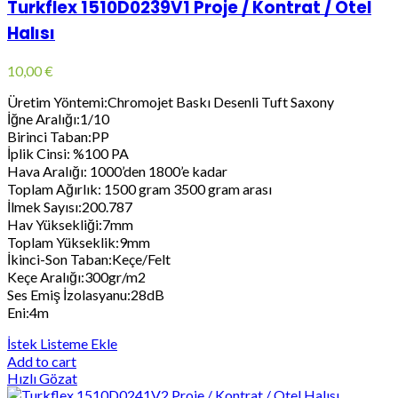
Turkflex 1510D0239V1 Proje / Kontrat / Otel
Halısı
10,00
€
Üretim Yöntemi:Chromojet Baskı Desenli Tuft Saxony
İğne Aralığı:1/10
Birinci Taban:PP
İplik Cinsi: %100 PA
Hava Aralığı: 1000’den 1800’e kadar
Toplam Ağırlık: 1500 gram 3500 gram arası
İlmek Sayısı:200.787
Hav Yüksekliği:7mm
Toplam Yükseklik:9mm
İkinci-Son Taban:Keçe/Felt
Keçe Aralığı:300gr/m2
Ses Emiş İzolasyanu:28dB
Eni:4m
İstek Listeme Ekle
Add to cart
Hızlı Gözat