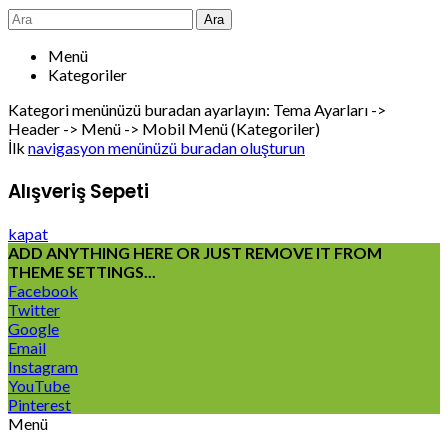
Ara
Menü
Kategoriler
Kategori menünüzü buradan ayarlayın: Tema Ayarları ->
Header -> Menü -> Mobil Menü (Kategoriler)
İlk
navigasyon menünüzü buradan oluşturun
Alışveriş Sepeti
kapat
ADD ANYTHING HERE OR JUST REMOVE IT FROM
THEME SETTINGS...
Facebook
Twitter
Google
Email
Instagram
YouTube
Pinterest
Menü