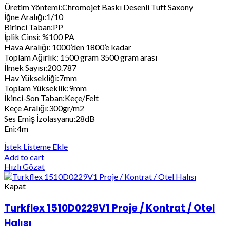
Üretim Yöntemi:Chromojet Baskı Desenli Tuft Saxony
İğne Aralığı:1/10
Birinci Taban:PP
İplik Cinsi: %100 PA
Hava Aralığı: 1000’den 1800’e kadar
Toplam Ağırlık: 1500 gram 3500 gram arası
İlmek Sayısı:200.787
Hav Yüksekliği:7mm
Toplam Yükseklik:9mm
İkinci-Son Taban:Keçe/Felt
Keçe Aralığı:300gr/m2
Ses Emiş İzolasyanu:28dB
Eni:4m
İstek Listeme Ekle
Add to cart
Hızlı Gözat
Kapat
Turkflex 1510D0229V1 Proje / Kontrat / Otel
Halısı