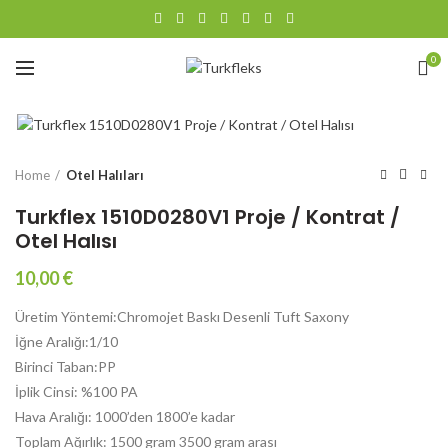
0
Büyütmek için tıklayın
Home
Otel Halıları
Turkflex 1510D0280V1 Proje / Kontrat /
Otel Halısı
10,00
€
Üretim Yöntemi:Chromojet Baskı Desenli Tuft Saxony
İğne Aralığı:1/10
Birinci Taban:PP
İplik Cinsi: %100 PA
Hava Aralığı: 1000’den 1800’e kadar
Toplam Ağırlık: 1500 gram 3500 gram arası