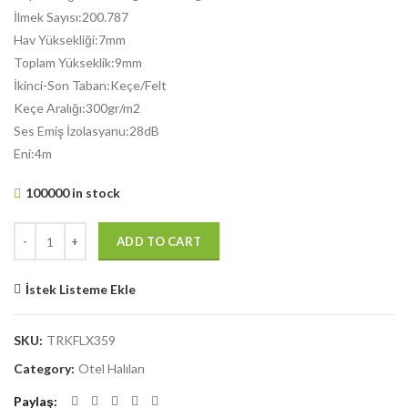
İlmek Sayısı:200.787
Hav Yüksekliği:7mm
Toplam Yükseklik:9mm
İkinci-Son Taban:Keçe/Felt
Keçe Aralığı:300gr/m2
Ses Emiş İzolasyanu:28dB
Eni:4m
100000 in stock
ADD TO CART
İstek Listeme Ekle
SKU:
TRKFLX359
Category:
Otel Halıları
Paylaş