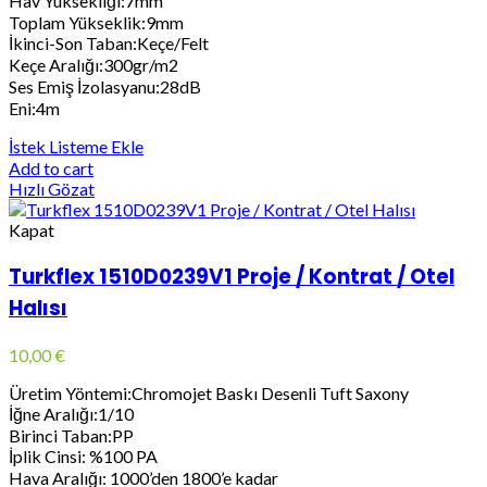
Hav Yüksekliği:7mm
Toplam Yükseklik:9mm
İkinci-Son Taban:Keçe/Felt
Keçe Aralığı:300gr/m2
Ses Emiş İzolasyanu:28dB
Eni:4m
İstek Listeme Ekle
Add to cart
Hızlı Gözat
Kapat
Turkflex 1510D0239V1 Proje / Kontrat / Otel
Halısı
10,00
€
Üretim Yöntemi:Chromojet Baskı Desenli Tuft Saxony
İğne Aralığı:1/10
Birinci Taban:PP
İplik Cinsi: %100 PA
Hava Aralığı: 1000’den 1800’e kadar