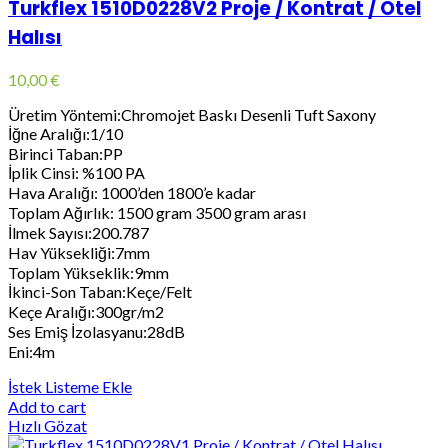
Turkflex 1510D0228V2 Proje / Kontrat / Otel
Halısı
10,00
€
Üretim Yöntemi:Chromojet Baskı Desenli Tuft Saxony
İğne Aralığı:1/10
Birinci Taban:PP
İplik Cinsi: %100 PA
Hava Aralığı: 1000’den 1800’e kadar
Toplam Ağırlık: 1500 gram 3500 gram arası
İlmek Sayısı:200.787
Hav Yüksekliği:7mm
Toplam Yükseklik:9mm
İkinci-Son Taban:Keçe/Felt
Keçe Aralığı:300gr/m2
Ses Emiş İzolasyanu:28dB
Eni:4m
İstek Listeme Ekle
Add to cart
Hızlı Gözat