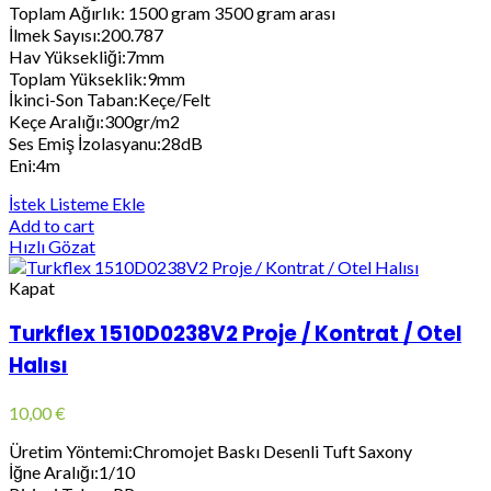
Toplam Ağırlık: 1500 gram 3500 gram arası
İlmek Sayısı:200.787
Hav Yüksekliği:7mm
Toplam Yükseklik:9mm
İkinci-Son Taban:Keçe/Felt
Keçe Aralığı:300gr/m2
Ses Emiş İzolasyanu:28dB
Eni:4m
İstek Listeme Ekle
Add to cart
Hızlı Gözat
Kapat
Turkflex 1510D0238V2 Proje / Kontrat / Otel
Halısı
10,00
€
Üretim Yöntemi:Chromojet Baskı Desenli Tuft Saxony
İğne Aralığı:1/10