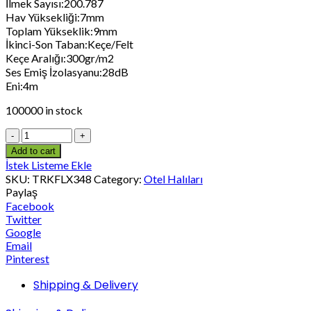
İlmek Sayısı:200.787
Hav Yüksekliği:7mm
Toplam Yükseklik:9mm
İkinci-Son Taban:Keçe/Felt
Keçe Aralığı:300gr/m2
Ses Emiş İzolasyanu:28dB
Eni:4m
100000 in stock
Add to cart
İstek Listeme Ekle
SKU:
TRKFLX348
Category:
Otel Halıları
Paylaş
Facebook
Twitter
Google
Email
Pinterest
Shipping & Delivery