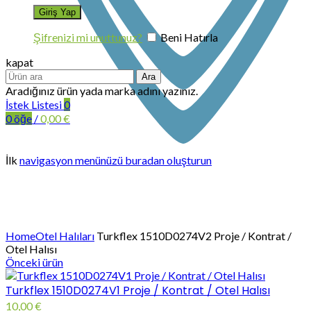
Şifrenizi mi unuttunuz?
Beni Hatırla
kapat
Ara
Aradığınız ürün yada marka adını yazınız.
İstek Listesi
0
0
öğe
/
0,00
€
İlk
navigasyon menünüzü buradan oluşturun
Büyütmek için tıklayın
Home
Otel Halıları
Turkflex 1510D0274V2 Proje / Kontrat /
Otel Halısı
Önceki ürün
Turkflex 1510D0274V1 Proje / Kontrat / Otel Halısı
10,00
€