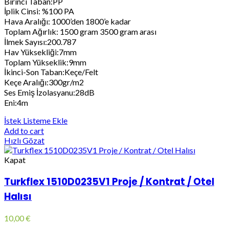
Birinci Taban:PP
İplik Cinsi: %100 PA
Hava Aralığı: 1000’den 1800’e kadar
Toplam Ağırlık: 1500 gram 3500 gram arası
İlmek Sayısı:200.787
Hav Yüksekliği:7mm
Toplam Yükseklik:9mm
İkinci-Son Taban:Keçe/Felt
Keçe Aralığı:300gr/m2
Ses Emiş İzolasyanu:28dB
Eni:4m
İstek Listeme Ekle
Add to cart
Hızlı Gözat
Kapat
Turkflex 1510D0235V1 Proje / Kontrat / Otel
Halısı
10,00
€