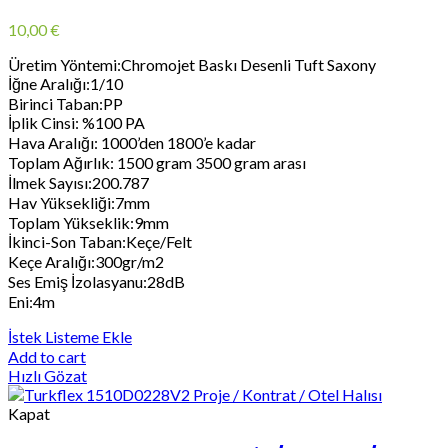
10,00
€
Üretim Yöntemi:Chromojet Baskı Desenli Tuft Saxony
İğne Aralığı:1/10
Birinci Taban:PP
İplik Cinsi: %100 PA
Hava Aralığı: 1000’den 1800’e kadar
Toplam Ağırlık: 1500 gram 3500 gram arası
İlmek Sayısı:200.787
Hav Yüksekliği:7mm
Toplam Yükseklik:9mm
İkinci-Son Taban:Keçe/Felt
Keçe Aralığı:300gr/m2
Ses Emiş İzolasyanu:28dB
Eni:4m
İstek Listeme Ekle
Add to cart
Hızlı Gözat
Kapat