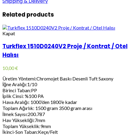
Shipping & Delivery
Related products
Kapat
Turkflex 1510D0240V2 Proje / Kontrat / Otel
Halısı
10,00
€
Üretim Yöntemi:Chromojet Baskı Desenli Tuft Saxony
İğne Aralığı:1/10
Birinci Taban:PP
İplik Cinsi: %100 PA
Hava Aralığı: 1000’den 1800’e kadar
Toplam Ağırlık: 1500 gram 3500 gram arası
İlmek Sayısı:200.787
Hav Yüksekliği:7mm
Toplam Yükseklik:9mm
İkinci-Son Taban:Keçe/Felt