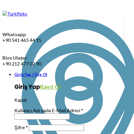
Whatsapp
+90 541 465 44 15
Bize Ulaşın
+90 212 477 02 90
Giriş Yap / Üye Ol
Giriş Yap
Kayıt Ol
Kapat
Kullanıcı Adı yada E-Mail Adresi
*
Şifre
*