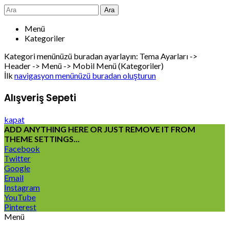
Ara
Menü
Kategoriler
Kategori menünüzü buradan ayarlayın: Tema Ayarları ->
Header -> Menü -> Mobil Menü (Kategoriler)
İlk
navigasyon menünüzü buradan oluşturun
Alışveriş Sepeti
kapat
ADD ANYTHING HERE OR JUST REMOVE IT FROM
THEME SETTINGS...
Facebook
Twitter
Google
Email
Instagram
YouTube
Pinterest
Menü