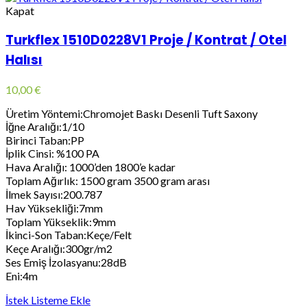
Kapat
Turkflex 1510D0228V1 Proje / Kontrat / Otel
Halısı
10,00
€
Üretim Yöntemi:Chromojet Baskı Desenli Tuft Saxony
İğne Aralığı:1/10
Birinci Taban:PP
İplik Cinsi: %100 PA
Hava Aralığı: 1000’den 1800’e kadar
Toplam Ağırlık: 1500 gram 3500 gram arası
İlmek Sayısı:200.787
Hav Yüksekliği:7mm
Toplam Yükseklik:9mm
İkinci-Son Taban:Keçe/Felt
Keçe Aralığı:300gr/m2
Ses Emiş İzolasyanu:28dB
Eni:4m
İstek Listeme Ekle